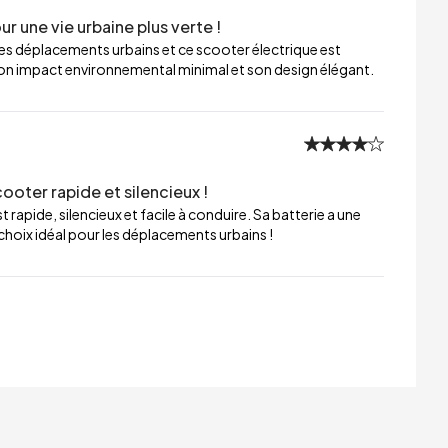
r une vie urbaine plus verte !
es déplacements urbains et ce scooter électrique est
cie son impact environnemental minimal et son design élégant.
ooter rapide et silencieux !
 rapide, silencieux et facile à conduire. Sa batterie a une
hoix idéal pour les déplacements urbains !