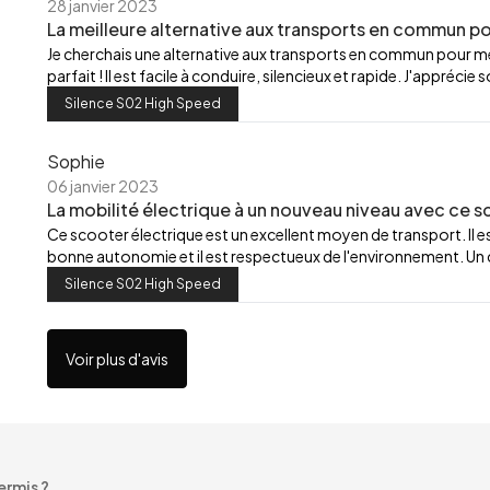
28 janvier 2023
La meilleure alternative aux transports en commun pou
Je cherchais une alternative aux transports en commun pour m
parfait ! Il est facile à conduire, silencieux et rapide. J'appré
Silence S02 High Speed
Sophie
06 janvier 2023
La mobilité électrique à un nouveau niveau avec ce sc
Ce scooter électrique est un excellent moyen de transport. Il est
bonne autonomie et il est respectueux de l'environnement. Un c
Silence S02 High Speed
Voir plus d'avis
ermis ?