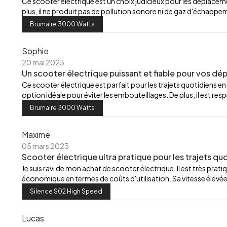
Ce scooter électrique est un choix judicieux pour les déplacements
plus, il ne produit pas de pollution sonore ni de gaz d'échappe
Brumaire 3000 Watts
Sophie
20 mai 2023
Un scooter électrique puissant et fiable pour vos d
Ce scooter électrique est parfait pour les trajets quotidiens en 
option idéale pour éviter les embouteillages. De plus, il est 
Brumaire 3000 Watts
Maxime
05 mars 2023
Scooter électrique ultra pratique pour les trajets quot
Je suis ravi de mon achat de scooter électrique. Il est très pratiq
économique en termes de coûts d'utilisation. Sa vitesse élevé
Silence S02 High Speed
Lucas