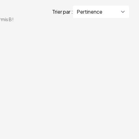
Trier par :
mis B !