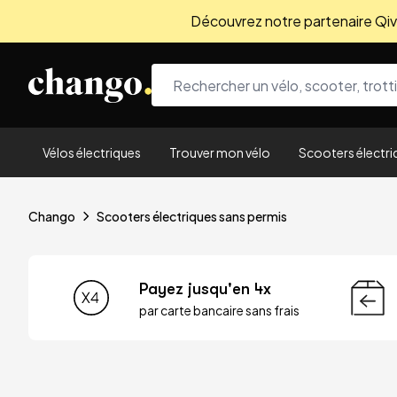
Découvrez notre partenaire Qivio
Skip to content
Vélos électriques
Trouver mon vélo
Scooters électri
Chango
Scooters électriques sans permis
Payez jusqu'en 4x
par carte bancaire sans frais