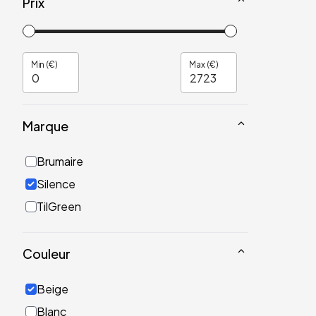
Prix
Min (€)
Max (€)
Marque
Brumaire
Silence
TilGreen
Couleur
Beige
Blanc