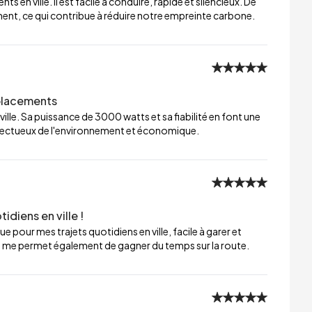
 en ville. Il est facile à conduire, rapide et silencieux. De
ment, ce qui contribue à réduire notre empreinte carbone.
éplacements
ville. Sa puissance de 3000 watts et sa fiabilité en font une
respectueux de l'environnement et économique.
idiens en ville !
ue pour mes trajets quotidiens en ville, facile à garer et
e me permet également de gagner du temps sur la route.