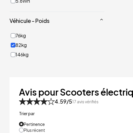
5.6Wh
Véhicule - Poids
76kg
82kg
146kg
Avis pour Scooters électri
4.59
/5
17
avis vérifiés
Trier par
Pertinence
Plus récent