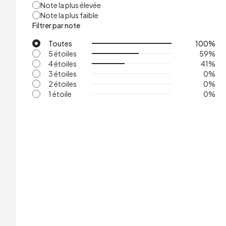
Note la plus élevée
Note la plus faible
Filtrer par note
Toutes
100
%
5 étoiles
59
%
4 étoiles
41
%
3 étoiles
0
%
2 étoiles
0
%
1 étoile
0
%