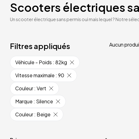
Scooters électriques s
Un scooter électrique sans permis oui mais lequel ? Notre sélec
Filtres appliqués
Aucun produi
Véhicule - Poids
:
82kg
Vitesse maximale
:
90
Couleur
:
Vert
Marque
:
Silence
Couleur
:
Beige