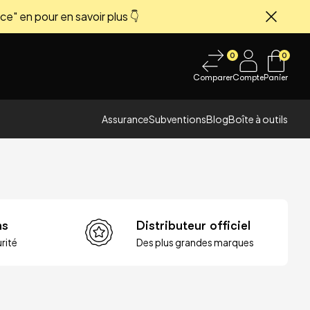
ce" en pour en savoir plus 👇
Fermer
0
0
Comparer
Compte
Panier
Assurance
Subventions
Blog
Boîte à outils
ns
Distributeur officiel
rité
Des plus grandes marques