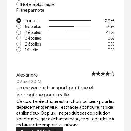
Note la plus faible
Filtrer par note
Toutes
100
%
5 étoiles
59
%
4 étoiles
41
%
3 étoiles
0
%
2 étoiles
0
%
1 étoile
0
%
Alexandre
09 avril 2023
Un moyen de transport pratique et
écologique pour la ville
Ce scooter électrique est un choix judicieux pour les
déplacements en ville. Il est facile à conduire, rapide
et silencieux. De plus, il ne produit pas de pollution
sonore ni de gaz d'échappement, ce qui contribue à
réduire notre empreinte carbone.