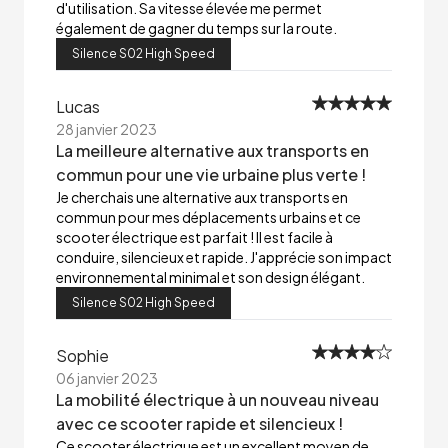
d'utilisation. Sa vitesse élevée me permet
également de gagner du temps sur la route.
Silence S02 High Speed
Lucas
28 janvier 2023
La meilleure alternative aux transports en
commun pour une vie urbaine plus verte !
Je cherchais une alternative aux transports en
commun pour mes déplacements urbains et ce
scooter électrique est parfait ! Il est facile à
conduire, silencieux et rapide. J'apprécie son impact
environnemental minimal et son design élégant.
Silence S02 High Speed
Sophie
06 janvier 2023
La mobilité électrique à un nouveau niveau
avec ce scooter rapide et silencieux !
Ce scooter électrique est un excellent moyen de