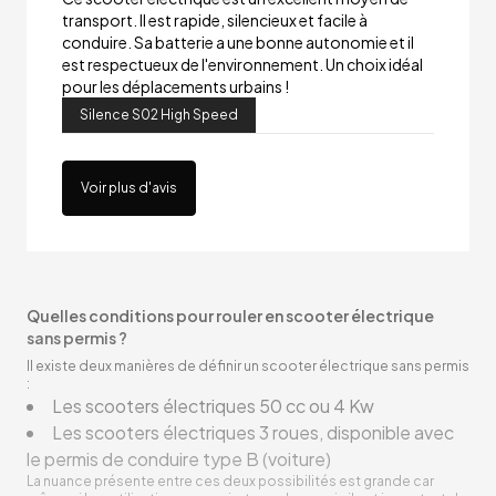
transport. Il est rapide, silencieux et facile à
conduire. Sa batterie a une bonne autonomie et il
est respectueux de l'environnement. Un choix idéal
pour les déplacements urbains !
Silence S02 High Speed
Voir plus d'avis
Quelles conditions pour rouler en scooter électrique
sans permis ?
Il existe deux manières de définir un scooter électrique sans permis
:
Les scooters électriques 50 cc ou 4 Kw
Les scooters électriques 3 roues, disponible avec
le permis de conduire type B (voiture)
La nuance présente entre ces deux possibilités est grande car