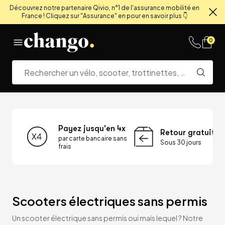
Découvrez notre partenaire Qivio, n°1 de l'assurance mobilité en
France ! Cliquez sur "Assurance" en pour en savoir plus 👇
Fe
Skip to content
0
Payez jusqu'en 4x
Retour gratuit
par carte bancaire sans
Sous 30 jours
frais
Scooters électriques sans permis
Un scooter électrique sans permis oui mais lequel ? Notre