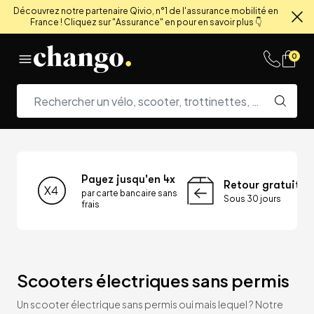
Découvrez notre partenaire Qivio, n°1 de l'assurance mobilité en
France ! Cliquez sur "Assurance" en pour en savoir plus 👇
Fe
Skip to content
0
Payez jusqu'en 4x
Retour gratuit
par carte bancaire sans
Sous 30 jours
frais
Scooters électriques sans permis
Un scooter électrique sans permis oui mais lequel ? Notre