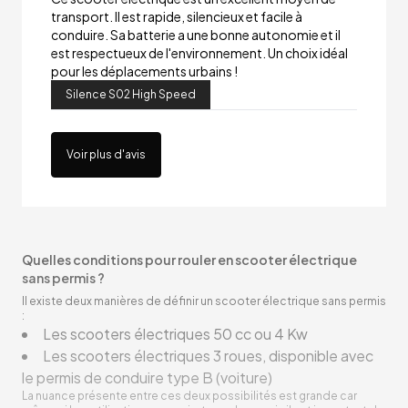
transport. Il est rapide, silencieux et facile à
conduire. Sa batterie a une bonne autonomie et il
est respectueux de l'environnement. Un choix idéal
pour les déplacements urbains !
Silence S02 High Speed
Voir plus d'avis
Quelles conditions pour rouler en scooter électrique
sans permis ?
Il existe deux manières de définir un scooter électrique sans permis
:
Les scooters électriques 50 cc ou 4 Kw
Les scooters électriques 3 roues, disponible avec
le permis de conduire type B (voiture)
La nuance présente entre ces deux possibilités est grande car