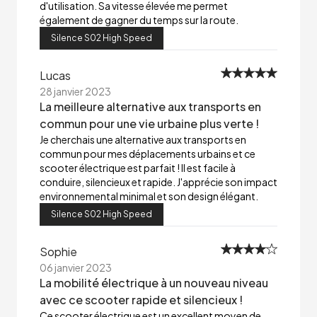
d'utilisation. Sa vitesse élevée me permet
également de gagner du temps sur la route.
Silence S02 High Speed
Lucas
28 janvier 2023
La meilleure alternative aux transports en
commun pour une vie urbaine plus verte !
Je cherchais une alternative aux transports en
commun pour mes déplacements urbains et ce
scooter électrique est parfait ! Il est facile à
conduire, silencieux et rapide. J'apprécie son impact
environnemental minimal et son design élégant.
Silence S02 High Speed
Sophie
06 janvier 2023
La mobilité électrique à un nouveau niveau
avec ce scooter rapide et silencieux !
Ce scooter électrique est un excellent moyen de