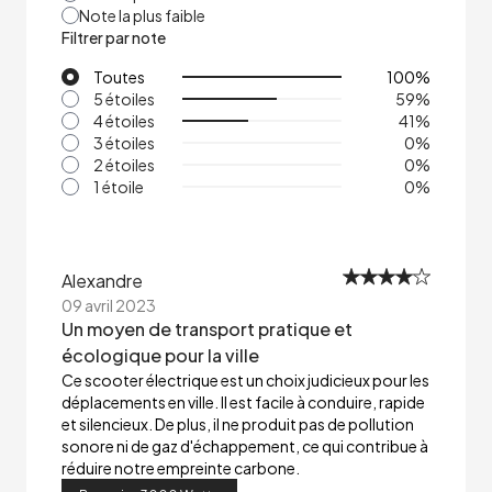
Note la plus faible
Filtrer par note
Toutes
100
%
5 étoiles
59
%
4 étoiles
41
%
3 étoiles
0
%
2 étoiles
0
%
1 étoile
0
%
Alexandre
09 avril 2023
Un moyen de transport pratique et
écologique pour la ville
Ce scooter électrique est un choix judicieux pour les
déplacements en ville. Il est facile à conduire, rapide
et silencieux. De plus, il ne produit pas de pollution
sonore ni de gaz d'échappement, ce qui contribue à
réduire notre empreinte carbone.