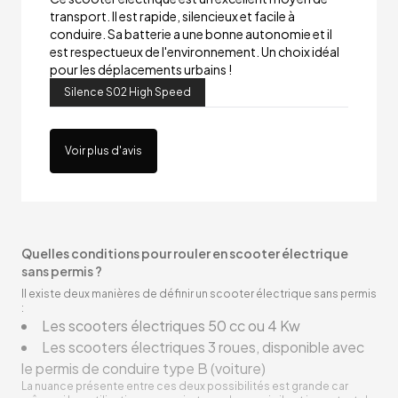
transport. Il est rapide, silencieux et facile à
conduire. Sa batterie a une bonne autonomie et il
est respectueux de l'environnement. Un choix idéal
pour les déplacements urbains !
Silence S02 High Speed
Voir plus d'avis
Quelles conditions pour rouler en scooter électrique
sans permis ?
Il existe deux manières de définir un scooter électrique sans permis
:
Les scooters électriques 50 cc ou 4 Kw
Les scooters électriques 3 roues, disponible avec
le permis de conduire type B (voiture)
La nuance présente entre ces deux possibilités est grande car