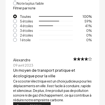
Note la plus faible
Filtrer par note
Toutes
100
%
5 étoiles
59
%
4 étoiles
41
%
3 étoiles
0
%
2 étoiles
0
%
1 étoile
0
%
Alexandre
09 avril 2023
Un moyen de transport pratique et
écologique pour la ville
Ce scooter électrique est un choix judicieux pour les
déplacements en ville. Il est facile à conduire, rapide
et silencieux. De plus, il ne produit pas de pollution
sonore ni de gaz d'échappement, ce qui contribue à
réduire notre empreinte carbone.