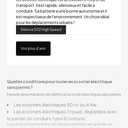
transport. Il est rapide, silencieux et facile à
conduire. Sa batterie a une bonne autonomie et il
est respectueux de l'environnement. Un choix idéal
pour les déplacements urbains !
Silence S02 High Speed
Voir plus d'avis
Quelles conditions pour rouler en scooter électrique
sans permis ?
Il existe deux manières de définir un scooter électrique sans permis
:
Les scooters électriques 50 cc ou 4 Kw
Les scooters électriques 3 roues, disponible avec
le permis de conduire type B (voiture)
La nuance présente entre ces deux possibilités est grande car