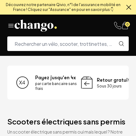
Découvrez notre partenaire Qivio, n°1 de l'assurance mobilité en
France ! Cliquez sur "Assurance" en pour en savoir plus 👇
Fe
Skip to content
0
Payez jusqu'en 4x
Retour gratuit
par carte bancaire sans
Sous 30 jours
frais
Scooters électriques sans permis
Un scooter électrique sans permis oui mais lequel ? Notre