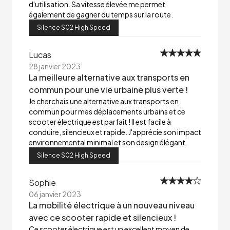
d'utilisation. Sa vitesse élevée me permet
également de gagner du temps sur la route.
Silence S02 High Speed
Lucas
28 janvier 2023
La meilleure alternative aux transports en
commun pour une vie urbaine plus verte !
Je cherchais une alternative aux transports en
commun pour mes déplacements urbains et ce
scooter électrique est parfait ! Il est facile à
conduire, silencieux et rapide. J'apprécie son impact
environnemental minimal et son design élégant.
Silence S02 High Speed
Sophie
06 janvier 2023
La mobilité électrique à un nouveau niveau
avec ce scooter rapide et silencieux !
Ce scooter électrique est un excellent moyen de