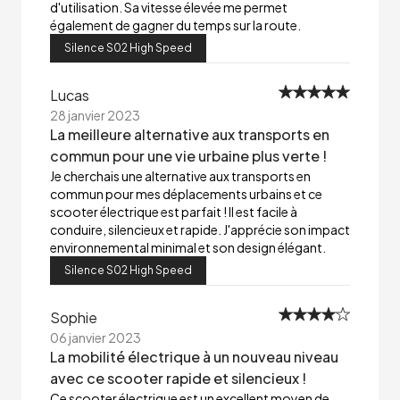
d'utilisation. Sa vitesse élevée me permet
également de gagner du temps sur la route.
Silence S02 High Speed
Lucas
28 janvier 2023
La meilleure alternative aux transports en
commun pour une vie urbaine plus verte !
Je cherchais une alternative aux transports en
commun pour mes déplacements urbains et ce
scooter électrique est parfait ! Il est facile à
conduire, silencieux et rapide. J'apprécie son impact
environnemental minimal et son design élégant.
Silence S02 High Speed
Sophie
06 janvier 2023
La mobilité électrique à un nouveau niveau
avec ce scooter rapide et silencieux !
Ce scooter électrique est un excellent moyen de