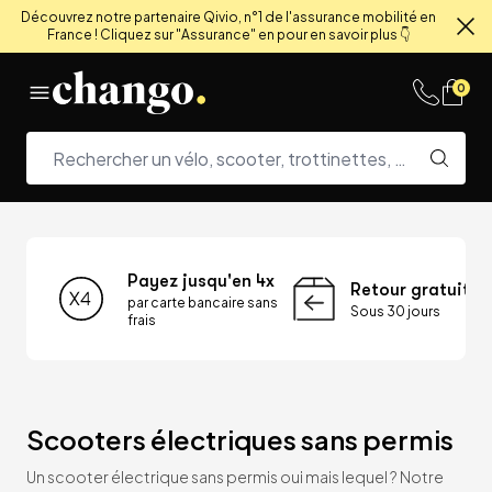
Découvrez notre partenaire Qivio, n°1 de l'assurance mobilité en
France ! Cliquez sur "Assurance" en pour en savoir plus 👇
Fe
Skip to content
0
Payez jusqu'en 4x
Retour gratuit
par carte bancaire sans
Sous 30 jours
frais
Scooters électriques sans permis
Un scooter électrique sans permis oui mais lequel ? Notre