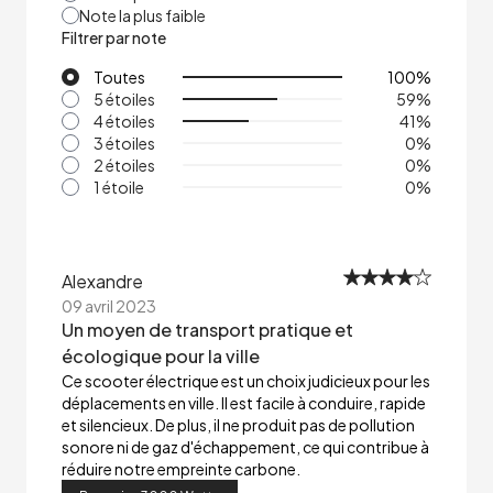
Note la plus faible
Filtrer par note
Toutes
100
%
5 étoiles
59
%
4 étoiles
41
%
3 étoiles
0
%
2 étoiles
0
%
1 étoile
0
%
Alexandre
09 avril 2023
Un moyen de transport pratique et
écologique pour la ville
Ce scooter électrique est un choix judicieux pour les
déplacements en ville. Il est facile à conduire, rapide
et silencieux. De plus, il ne produit pas de pollution
sonore ni de gaz d'échappement, ce qui contribue à
réduire notre empreinte carbone.