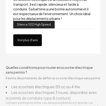
transport. Il est rapide, silencieux et facile à
conduire. Sa batterie a une bonne autonomie et il
est respectueux de l'environnement. Un choix idéal
pour les déplacements urbains !
Silence S02 High Speed
Voir plus d'avis
Quelles conditions pour rouler en scooter électrique
sans permis ?
Il existe deux manières de définir un scooter électrique sans permis
:
Les scooters électriques 50 cc ou 4 Kw
Les scooters électriques 3 roues, disponible avec
le permis de conduire type B (voiture)
La nuance présente entre ces deux possibilités est grande car