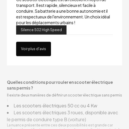
transport. Il est rapide, silencieux et facile à
conduire. Sa batterie a une bonne autonomie et il
est respectueux de l'environnement. Un choix idéal
pour les déplacements urbains !
Silence S02 High Speed
Voir plus d'avis
Quelles conditions pour rouler en scooter électrique
sans permis ?
Il existe deux manières de définir un scooter électrique sans permis
:
Les scooters électriques 50 cc ou 4 Kw
Les scooters électriques 3 roues, disponible avec
le permis de conduire type B (voiture)
La nuance présente entre ces deux possibilités est grande car