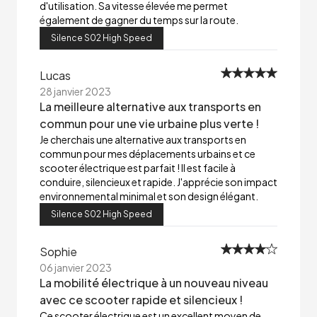
d'utilisation. Sa vitesse élevée me permet
également de gagner du temps sur la route.
Silence S02 High Speed
Lucas
28 janvier 2023
La meilleure alternative aux transports en
commun pour une vie urbaine plus verte !
Je cherchais une alternative aux transports en
commun pour mes déplacements urbains et ce
scooter électrique est parfait ! Il est facile à
conduire, silencieux et rapide. J'apprécie son impact
environnemental minimal et son design élégant.
Silence S02 High Speed
Sophie
06 janvier 2023
La mobilité électrique à un nouveau niveau
avec ce scooter rapide et silencieux !
Ce scooter électrique est un excellent moyen de