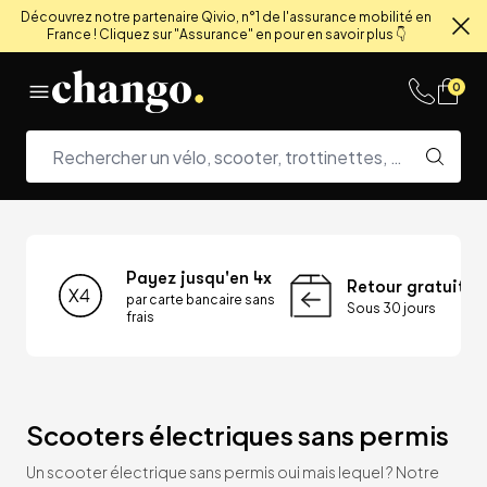
Découvrez notre partenaire Qivio, n°1 de l'assurance mobilité en
France ! Cliquez sur "Assurance" en pour en savoir plus 👇
Fe
Skip to content
0
Payez jusqu'en 4x
Retour gratuit
par carte bancaire sans
Sous 30 jours
frais
Scooters électriques sans permis
Un scooter électrique sans permis oui mais lequel ? Notre