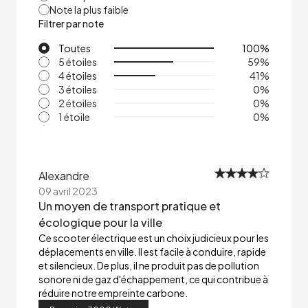
Note la plus faible
Filtrer par note
Toutes
100
%
5 étoiles
59
%
4 étoiles
41
%
3 étoiles
0
%
2 étoiles
0
%
1 étoile
0
%
Alexandre
09 avril 2023
Un moyen de transport pratique et
écologique pour la ville
Ce scooter électrique est un choix judicieux pour les
déplacements en ville. Il est facile à conduire, rapide
et silencieux. De plus, il ne produit pas de pollution
sonore ni de gaz d'échappement, ce qui contribue à
réduire notre empreinte carbone.