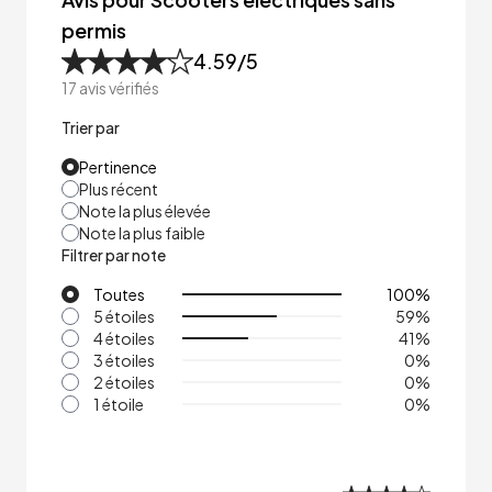
permis
4.59
/5
17
avis vérifiés
Trier par
Pertinence
Plus récent
Note la plus élevée
Note la plus faible
Filtrer par note
Toutes
100
%
5 étoiles
59
%
4 étoiles
41
%
3 étoiles
0
%
2 étoiles
0
%
1 étoile
0
%