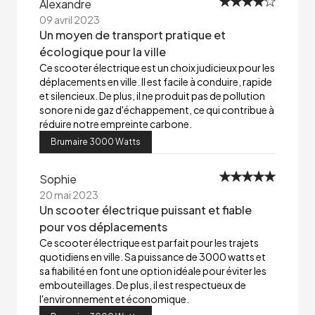
Alexandre
09 avril 2023
Un moyen de transport pratique et
écologique pour la ville
Ce scooter électrique est un choix judicieux pour les
déplacements en ville. Il est facile à conduire, rapide
et silencieux. De plus, il ne produit pas de pollution
sonore ni de gaz d'échappement, ce qui contribue à
réduire notre empreinte carbone.
Brumaire 3000 Watts
Sophie
20 mai 2023
Un scooter électrique puissant et fiable
pour vos déplacements
Ce scooter électrique est parfait pour les trajets
quotidiens en ville. Sa puissance de 3000 watts et
sa fiabilité en font une option idéale pour éviter les
embouteillages. De plus, il est respectueux de
l'environnement et économique.