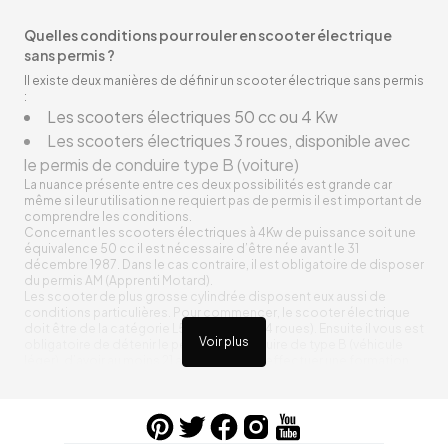
Quelles conditions pour rouler en scooter électrique
sans permis ?
Il existe deux manières de définir un scooter électrique sans permis
:
Les scooters électriques 50 cc ou 4 Kw
Les scooters électriques 3 roues, disponible avec
le permis de conduire type B (voiture)
La nuance présente entre ces deux possibilités est grande car
même si leur utilisation ne requiert pas de permis il est important de
comprendre les conditions.
Concernant les scooters électriques à 4Kw de puissance soit une
équivalence 50 cc il est nécessaire d’être née avant le 31
décembre 1987. Dans le cas contraire, il est obligatoire de disposer
du permis AM (Apprenti Motard).
Les scooter de plus grosse cylindrée disposent eux aussi de
conditions particulières. Pour commencer, le scooter électrique
doit être de la catégorie L5e (3 roues ou 4 roues). Ensuite il vous est
Voir plus
obligatoire de détenir le permis de conduire de type B (véhicule
léger), d’avoir au moins 21 ans ainsi que d’effectuer une formation
pratique de 7 heures en auto-école.
Les Scooters électriques sans permis moto
Comme nous avons pu le citer auparavant, les scooter électrique
50 cc ou 4 Kw ne requiert pas de permis selon votre date de