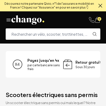
Découvrez notre partenaire Qivio, n°1 de l'assurance mobilité en
France ! Cliquez sur "Assurance" en pour en savoir plus 👇
Fe
Skip to content
0
Payez jusqu'en 4x
Retour gratuit
par carte bancaire sans
Sous 30 jours
frais
Scooters électriques sans permis
Un scooter électrique sans permis oui mais lequel ? Notre