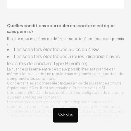
Quelles conditions pour rouler en scooter électrique
sans permis ?
Il existe deux manières de définir un scooter électrique sans permis
:
Les scooters électriques 50 cc ou 4 Kw
Les scooters électriques 3 roues, disponible avec
le permis de conduire type B (voiture)
La nuance présente entre ces deux possibilités est grande car
même si leur utilisation ne requiert pas de permis il est important de
comprendre les conditions.
Concernant les scooters électriques à 4Kw de puissance soit une
équivalence 50 cc il est nécessaire d’être née avant le 31
décembre 1987. Dans le cas contraire, il est obligatoire de disposer
du permis AM (Apprenti Motard).
Les scooter de plus grosse cylindrée disposent eux aussi de
conditions particulières. Pour commencer, le scooter électrique
doit être de la catégorie L5e (3 roues ou 4 roues). Ensuite il vous est
Voir plus
obligatoire de détenir le permis de conduire de type B (véhicule
léger), d’avoir au moins 21 ans ainsi que d’effectuer une formation
pratique de 7 heures en auto-école.