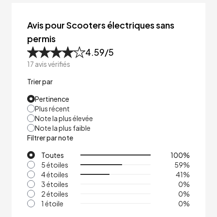
Avis pour Scooters électriques sans
permis
4.59
/5
17
avis vérifiés
Trier par
Pertinence
Plus récent
Note la plus élevée
Note la plus faible
Filtrer par note
Toutes
100
%
5 étoiles
59
%
4 étoiles
41
%
3 étoiles
0
%
2 étoiles
0
%
1 étoile
0
%