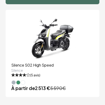
Silence S02 High Speed
Silence
(
5
avis)
À partir de
2 513 €
5 590
€