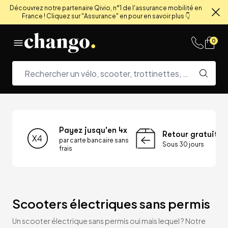
Découvrez notre partenaire Qivio, n°1 de l'assurance mobilité en
France ! Cliquez sur "Assurance" en pour en savoir plus 👇
Fe
Skip to content
0
Payez jusqu'en 4x
Retour gratuit
par carte bancaire sans
Sous 30 jours
frais
Scooters électriques sans permis
Un scooter électrique sans permis oui mais lequel ? Notre