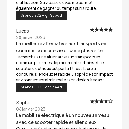
d'utilisation. Sa vitesse élevée me permet
également de gagner du temps sur la route.
Silence S02 High Speed
Lucas
28 janvier 2023
La meilleure alternative aux transports en
commun pour une vie urbaine plus verte !
Je cherchais une alternative aux transports en
commun pour mes déplacements urbains et ce
scooter électrique est parfait ! Il est facile à
conduire, silencieux et rapide. J'apprécie son impact
environnemental minimal et son design élégant.
Silence S02 High Speed
Sophie
06 janvier 2023
La mobilité électrique à un nouveau niveau
avec ce scooter rapide et silencieux !
Ce scooter électrique est un excellent moyen de