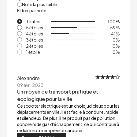
Note la plus faible
Filtrer par note
Toutes
100
%
5 étoiles
59
%
4 étoiles
41
%
3 étoiles
0
%
2 étoiles
0
%
1 étoile
0
%
Alexandre
09 avril 2023
Un moyen de transport pratique et
écologique pour la ville
Ce scooter électrique est un choix judicieux pour les
déplacements en ville. Il est facile à conduire, rapide
et silencieux. De plus, il ne produit pas de pollution
sonore ni de gaz d'échappement, ce qui contribue à
réduire notre empreinte carbone.