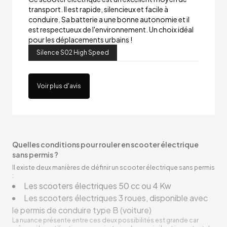
transport. Il est rapide, silencieux et facile à
conduire. Sa batterie a une bonne autonomie et il
est respectueux de l'environnement. Un choix idéal
pour les déplacements urbains !
Silence S02 High Speed
Voir plus d'avis
Quelles conditions pour rouler en scooter électrique
sans permis ?
Il existe deux manières de définir un scooter électrique sans permis
:
Les scooters électriques 50 cc ou 4 Kw
Les scooters électriques 3 roues, disponible avec
le permis de conduire type B (voiture)
La nuance présente entre ces deux possibilités est grande car