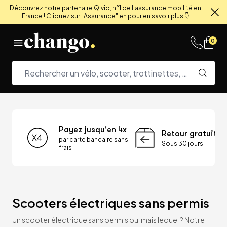
Découvrez notre partenaire Qivio, n°1 de l'assurance mobilité en
France ! Cliquez sur "Assurance" en pour en savoir plus 👇
Fe
Skip to content
0
Payez jusqu'en 4x
Retour gratuit
par carte bancaire sans
Sous 30 jours
frais
Scooters électriques sans permis
Un scooter électrique sans permis oui mais lequel ? Notre