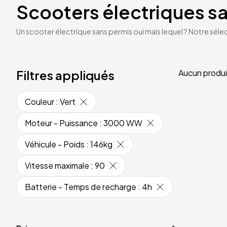
Scooters électriques s
Un scooter électrique sans permis oui mais lequel ? Notre sélec
Filtres appliqués
Aucun produi
Couleur
:
Vert
Moteur - Puissance
:
3000 WW
Véhicule - Poids
:
146kg
Vitesse maximale
:
90
Batterie - Temps de recharge
:
4h