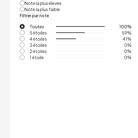
Note la plus élevée
Note la plus faible
Filtrer par note
Toutes
100
%
5 étoiles
59
%
4 étoiles
41
%
3 étoiles
0
%
2 étoiles
0
%
1 étoile
0
%