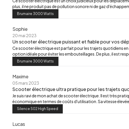
Ce scooter électrique est un choix judicieux pour les déplacements
plus, il ne produit pas de pollution sonore ni de gaz d'échappe
Brumaire 3000 Watts
Sophie
20 mai 2023
Un scooter électrique puissant et fiable pour vos d
Ce scooter électrique est parfait pour les trajets quotidiens en 
option idéale pour éviter les embouteillages. De plus, il est 
Brumaire 3000 Watts
Maxime
05 mars 2023
Scooter électrique ultra pratique pour les trajets quot
Je suis ravi de mon achat de scooter électrique. Il est très pratiq
économique en termes de coûts d'utilisation. Sa vitesse élevé
Silence S02 High Speed
Lucas