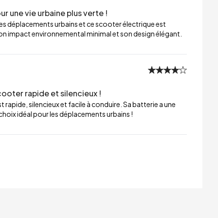
r une vie urbaine plus verte !
es déplacements urbains et ce scooter électrique est
cie son impact environnemental minimal et son design élégant.
ooter rapide et silencieux !
 rapide, silencieux et facile à conduire. Sa batterie a une
hoix idéal pour les déplacements urbains !