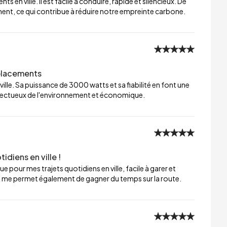
 en ville. Il est facile à conduire, rapide et silencieux. De
ment, ce qui contribue à réduire notre empreinte carbone.
éplacements
ville. Sa puissance de 3000 watts et sa fiabilité en font une
respectueux de l'environnement et économique.
idiens en ville !
ue pour mes trajets quotidiens en ville, facile à garer et
e me permet également de gagner du temps sur la route.