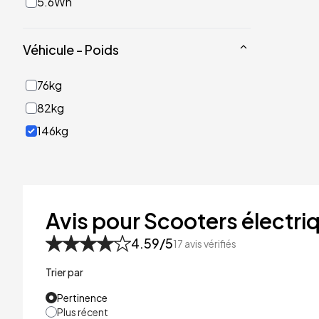
5.6Wh
Véhicule - Poids
76kg
82kg
146kg
Avis pour Scooters électri
4.59
/5
17
avis vérifiés
Trier par
Pertinence
Plus récent