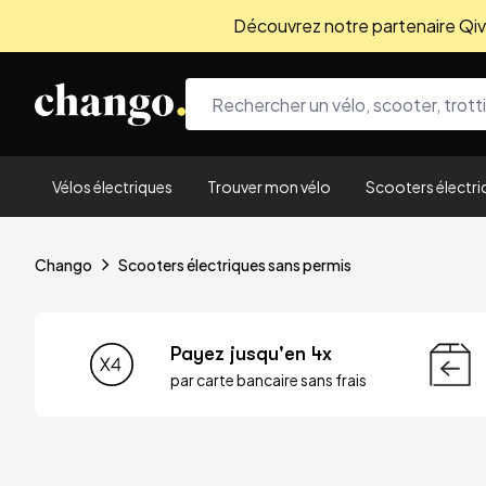
Découvrez notre partenaire Qivio
Skip to content
Vélos électriques
Trouver mon vélo
Scooters électri
Chango
Scooters électriques sans permis
Payez jusqu'en 4x
par carte bancaire sans frais