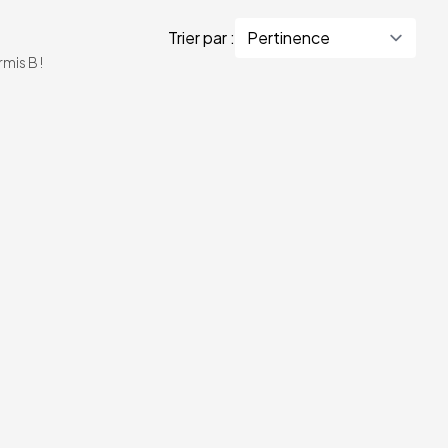
Trier par :
mis B !