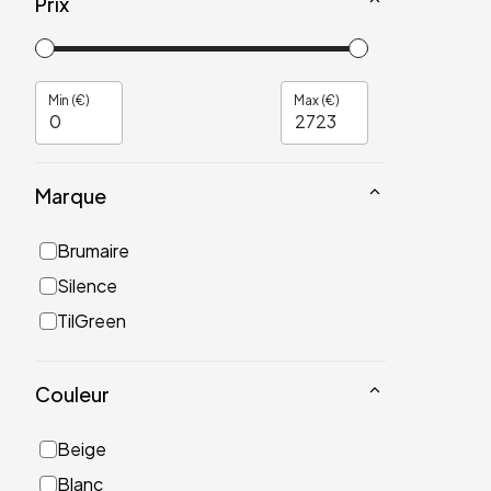
Prix
Min (€)
Max (€)
Marque
Brumaire
Silence
TilGreen
Couleur
Beige
Blanc