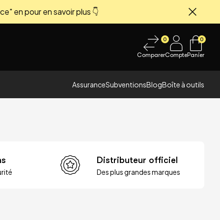
ce" en pour en savoir plus 👇
Fermer
0
0
Comparer
Compte
Panier
Assurance
Subventions
Blog
Boîte à outils
ns
Distributeur officiel
rité
Des plus grandes marques