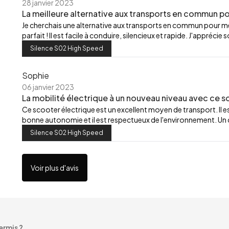
28 janvier 2023
La meilleure alternative aux transports en commun pou
Je cherchais une alternative aux transports en commun pour m
parfait ! Il est facile à conduire, silencieux et rapide. J'appré
Silence S02 High Speed
Sophie
06 janvier 2023
La mobilité électrique à un nouveau niveau avec ce sc
Ce scooter électrique est un excellent moyen de transport. Il est
bonne autonomie et il est respectueux de l'environnement. Un c
Silence S02 High Speed
Voir plus d'avis
ermis ?