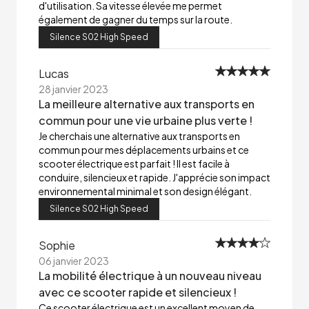
d'utilisation. Sa vitesse élevée me permet
également de gagner du temps sur la route.
Silence S02 High Speed
Lucas
28 janvier 2023
La meilleure alternative aux transports en
commun pour une vie urbaine plus verte !
Je cherchais une alternative aux transports en
commun pour mes déplacements urbains et ce
scooter électrique est parfait ! Il est facile à
conduire, silencieux et rapide. J'apprécie son impact
environnemental minimal et son design élégant.
Silence S02 High Speed
Sophie
06 janvier 2023
La mobilité électrique à un nouveau niveau
avec ce scooter rapide et silencieux !
Ce scooter électrique est un excellent moyen de