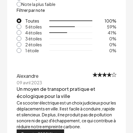
Note la plus faible
Filtrer par note
Toutes
100
%
5 étoiles
59
%
4 étoiles
41
%
3 étoiles
0
%
2 étoiles
0
%
1 étoile
0
%
Alexandre
09 avril 2023
Un moyen de transport pratique et
écologique pour la ville
Ce scooter électrique est un choix judicieux pour les
déplacements en ville. Il est facile à conduire, rapide
et silencieux. De plus, il ne produit pas de pollution
sonore ni de gaz d'échappement, ce qui contribue à
réduire notre empreinte carbone.