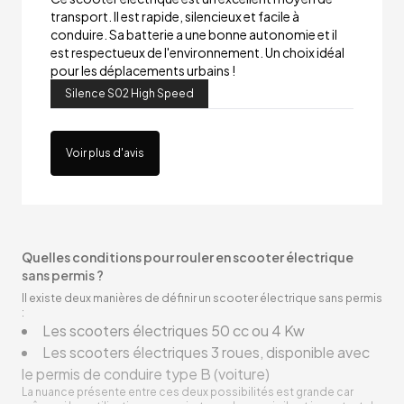
transport. Il est rapide, silencieux et facile à
conduire. Sa batterie a une bonne autonomie et il
est respectueux de l'environnement. Un choix idéal
pour les déplacements urbains !
Silence S02 High Speed
Voir plus d'avis
Quelles conditions pour rouler en scooter électrique
sans permis ?
Il existe deux manières de définir un scooter électrique sans permis
:
Les scooters électriques 50 cc ou 4 Kw
Les scooters électriques 3 roues, disponible avec
le permis de conduire type B (voiture)
La nuance présente entre ces deux possibilités est grande car