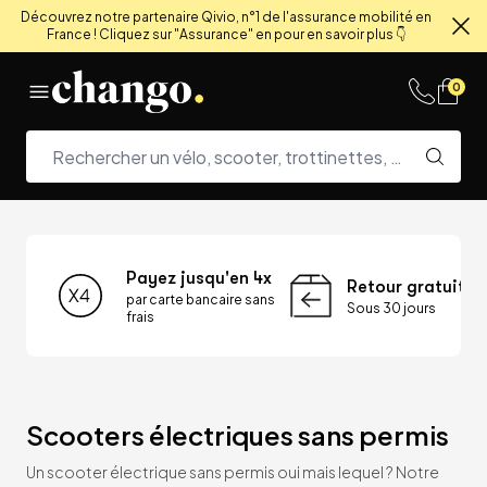
Découvrez notre partenaire Qivio, n°1 de l'assurance mobilité en
France ! Cliquez sur "Assurance" en pour en savoir plus 👇
Fe
Skip to content
0
Payez jusqu'en 4x
Retour gratuit
par carte bancaire sans
Sous 30 jours
frais
Scooters électriques sans permis
Un scooter électrique sans permis oui mais lequel ? Notre