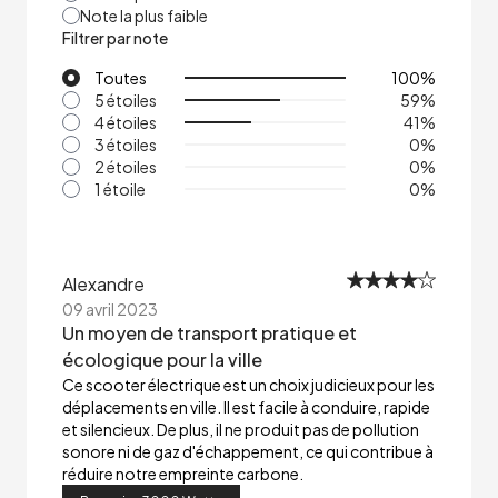
Note la plus faible
Filtrer par note
Toutes
100
%
5 étoiles
59
%
4 étoiles
41
%
3 étoiles
0
%
2 étoiles
0
%
1 étoile
0
%
Alexandre
09 avril 2023
Un moyen de transport pratique et
écologique pour la ville
Ce scooter électrique est un choix judicieux pour les
déplacements en ville. Il est facile à conduire, rapide
et silencieux. De plus, il ne produit pas de pollution
sonore ni de gaz d'échappement, ce qui contribue à
réduire notre empreinte carbone.