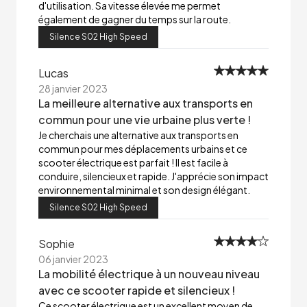
d'utilisation. Sa vitesse élevée me permet
également de gagner du temps sur la route.
Silence S02 High Speed
Lucas
28 janvier 2023
La meilleure alternative aux transports en
commun pour une vie urbaine plus verte !
Je cherchais une alternative aux transports en
commun pour mes déplacements urbains et ce
scooter électrique est parfait ! Il est facile à
conduire, silencieux et rapide. J'apprécie son impact
environnemental minimal et son design élégant.
Silence S02 High Speed
Sophie
06 janvier 2023
La mobilité électrique à un nouveau niveau
avec ce scooter rapide et silencieux !
Ce scooter électrique est un excellent moyen de