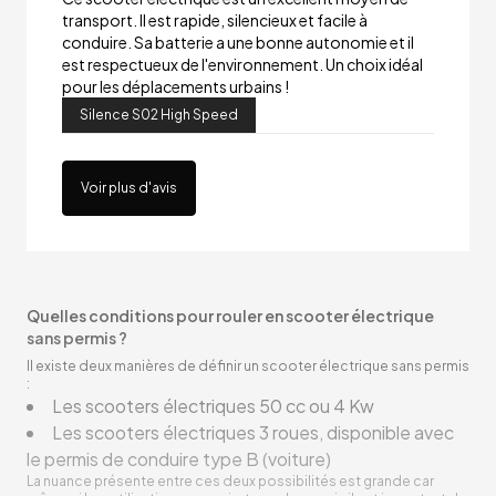
transport. Il est rapide, silencieux et facile à
conduire. Sa batterie a une bonne autonomie et il
est respectueux de l'environnement. Un choix idéal
pour les déplacements urbains !
Silence S02 High Speed
Voir plus d'avis
Quelles conditions pour rouler en scooter électrique
sans permis ?
Il existe deux manières de définir un scooter électrique sans permis
:
Les scooters électriques 50 cc ou 4 Kw
Les scooters électriques 3 roues, disponible avec
le permis de conduire type B (voiture)
La nuance présente entre ces deux possibilités est grande car