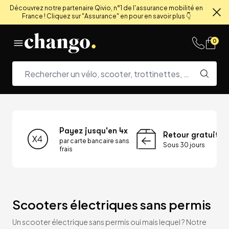
Découvrez notre partenaire Qivio, n°1 de l'assurance mobilité en
France ! Cliquez sur "Assurance" en pour en savoir plus 👇
Fe
Skip to content
0
Payez jusqu'en 4x
Retour gratuit
par carte bancaire sans
Sous 30 jours
frais
Scooters électriques sans permis
Un scooter électrique sans permis oui mais lequel ? Notre