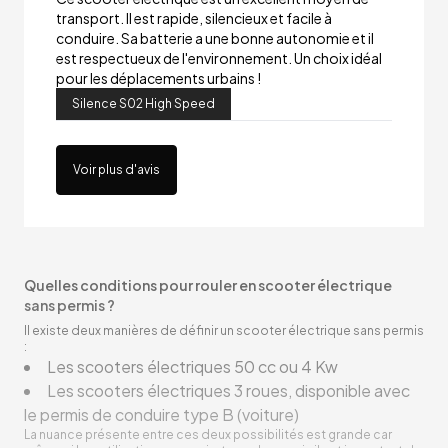
transport. Il est rapide, silencieux et facile à
conduire. Sa batterie a une bonne autonomie et il
est respectueux de l'environnement. Un choix idéal
pour les déplacements urbains !
Silence S02 High Speed
Voir plus d'avis
Quelles conditions pour rouler en scooter électrique
sans permis ?
Il existe deux manières de définir un scooter électrique sans permis
:
Les scooters électriques 50 cc ou 4 Kw
Les scooters électriques 3 roues, disponible avec
le permis de conduire type B (voiture)
La nuance présente entre ces deux possibilités est grande car