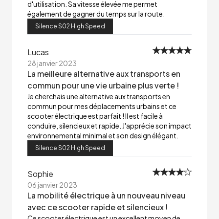
d'utilisation. Sa vitesse élevée me permet
également de gagner du temps sur la route.
Silence S02 High Speed
Lucas
28 janvier 2023
La meilleure alternative aux transports en
commun pour une vie urbaine plus verte !
Je cherchais une alternative aux transports en
commun pour mes déplacements urbains et ce
scooter électrique est parfait ! Il est facile à
conduire, silencieux et rapide. J'apprécie son impact
environnemental minimal et son design élégant.
Silence S02 High Speed
Sophie
06 janvier 2023
La mobilité électrique à un nouveau niveau
avec ce scooter rapide et silencieux !
Ce scooter électrique est un excellent moyen de