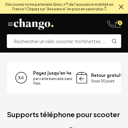
Découvrez notre partenaire Qivio, n°1 de l'assurance mobilité en
France ! Cliquez sur "Assurance" en pour en savoir plus 👇
Fe
Skip to content
0
Payez jusqu'en 4x
Retour gratuit
par carte bancaire sans
Sous 30 jours
frais
Supports téléphone pour scooter