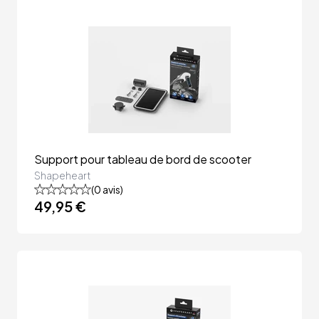
Support pour tableau de bord de scooter
Shapeheart
(
0
avis)
49,95 €