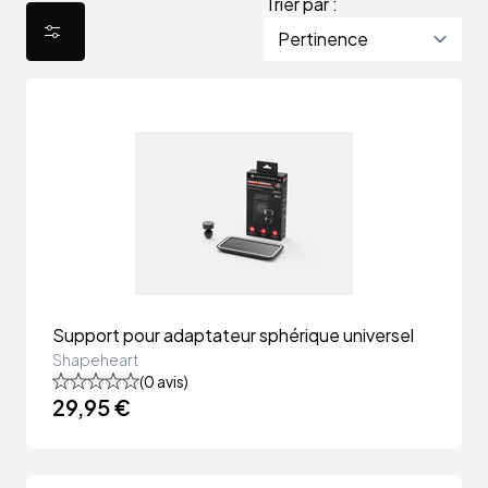
Trier par :
Support pour adaptateur sphérique universel
Shapeheart
(
0
avis)
29,95 €