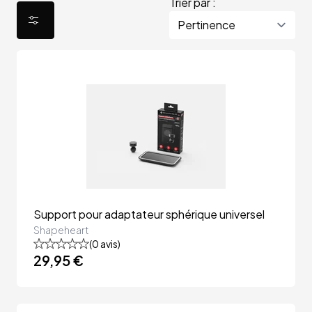
Trier par :
Support pour adaptateur sphérique universel
Shapeheart
(
0
avis)
29,95 €