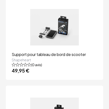
Support pour tableau de bord de scooter
Shapeheart
(
0
avis)
49,95 €