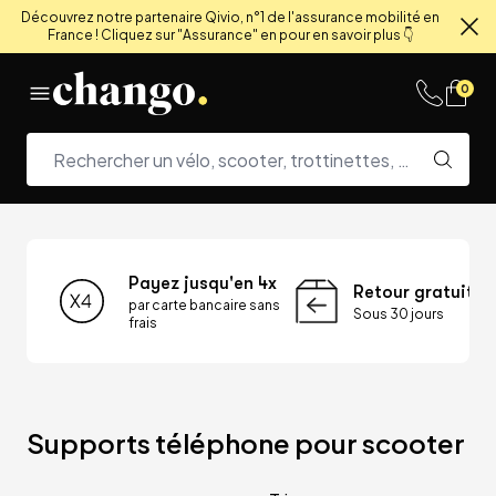
Découvrez notre partenaire Qivio, n°1 de l'assurance mobilité en
France ! Cliquez sur "Assurance" en pour en savoir plus 👇
Fe
Skip to content
0
Payez jusqu'en 4x
Retour gratuit
par carte bancaire sans
Sous 30 jours
frais
Supports téléphone pour scooter