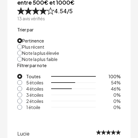
entre 500€ et 1000€
4.54
/5
13
avis vérifiés
Trier par
Pertinence
Plus récent
Note la plus élevée
Note la plus faible
Filtrer par note
Toutes
100
%
5 étoiles
54
%
4 étoiles
46
%
3 étoiles
0
%
2 étoiles
0
%
1 étoile
0
%
Lucie