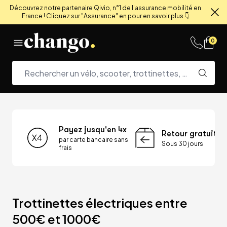
Découvrez notre partenaire Qivio, n°1 de l'assurance mobilité en
France ! Cliquez sur "Assurance" en pour en savoir plus 👇
Fe
Skip to content
0
Payez jusqu'en 4x
Retour gratuit
par carte bancaire sans
Sous 30 jours
frais
Trottinettes électriques entre 
500€ et 1000€