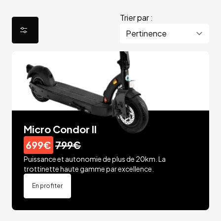
Trier par :
Micro Condor II
699€
799€
Puissance et autonomie de plus de 20km. La
trottinette haute gamme par excellence.
En profiter