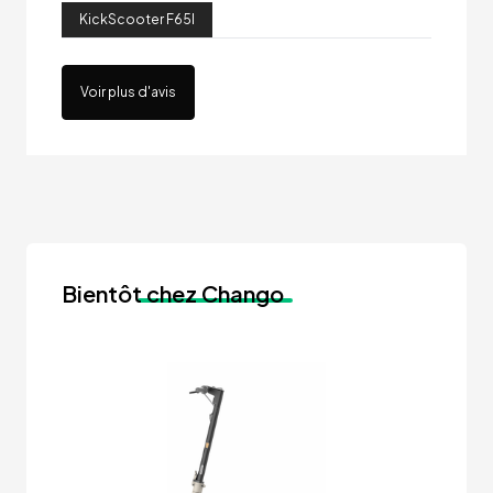
KickScooter F65I
Voir plus d'avis
Bientôt
chez Chango