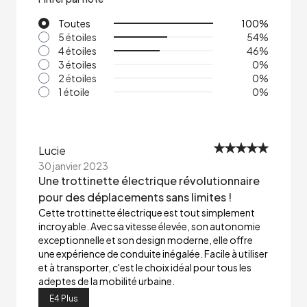
Toutes
100
%
5 étoiles
54
%
4 étoiles
46
%
3 étoiles
0
%
2 étoiles
0
%
1 étoile
0
%
Lucie
30 janvier 2023
Une trottinette électrique révolutionnaire
pour des déplacements sans limites !
Cette trottinette électrique est tout simplement
incroyable. Avec sa vitesse élevée, son autonomie
exceptionnelle et son design moderne, elle offre
une expérience de conduite inégalée. Facile à utiliser
et à transporter, c'est le choix idéal pour tous les
adeptes de la mobilité urbaine.
E4 Plus