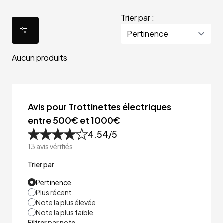
Trier par :
Aucun produits
Avis pour Trottinettes électriques
entre 500€ et 1000€
4.54
/5
13
avis vérifiés
Trier par
Pertinence
Plus récent
Note la plus élevée
Note la plus faible
Filtrer par note