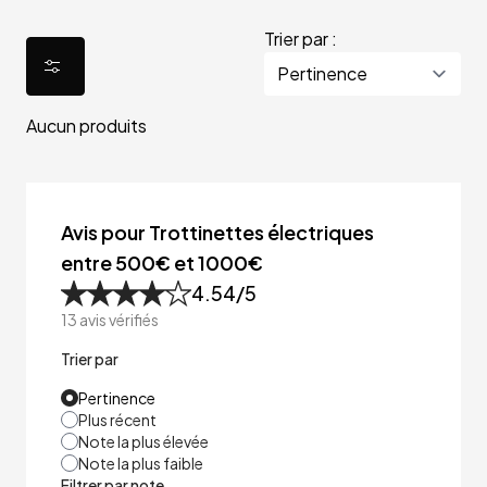
Trier par :
Aucun produits
Avis pour Trottinettes électriques
entre 500€ et 1000€
4.54
/5
13
avis vérifiés
Trier par
Pertinence
Plus récent
Note la plus élevée
Note la plus faible
Filtrer par note