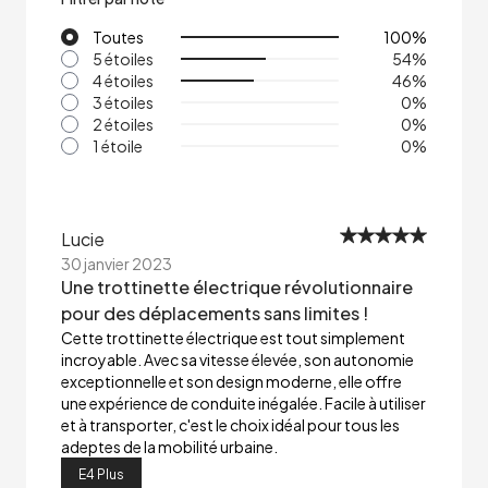
Toutes
100
%
5 étoiles
54
%
4 étoiles
46
%
3 étoiles
0
%
2 étoiles
0
%
1 étoile
0
%
Lucie
30 janvier 2023
Une trottinette électrique révolutionnaire
pour des déplacements sans limites !
Cette trottinette électrique est tout simplement
incroyable. Avec sa vitesse élevée, son autonomie
exceptionnelle et son design moderne, elle offre
une expérience de conduite inégalée. Facile à utiliser
et à transporter, c'est le choix idéal pour tous les
adeptes de la mobilité urbaine.
E4 Plus