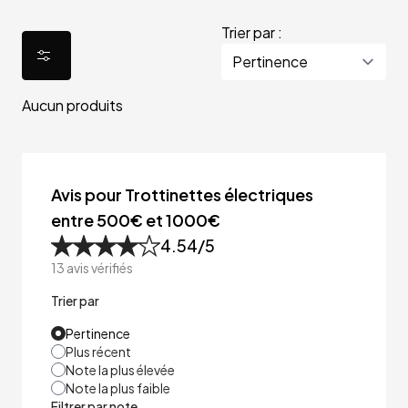
Trier par :
Aucun produits
Avis pour Trottinettes électriques
entre 500€ et 1000€
4.54
/5
13
avis vérifiés
Trier par
Pertinence
Plus récent
Note la plus élevée
Note la plus faible
Filtrer par note