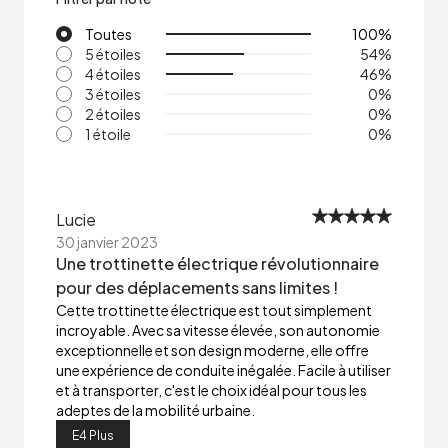
Toutes
100
%
5 étoiles
54
%
4 étoiles
46
%
3 étoiles
0
%
2 étoiles
0
%
1 étoile
0
%
Lucie
30 janvier 2023
Une trottinette électrique révolutionnaire
pour des déplacements sans limites !
Cette trottinette électrique est tout simplement
incroyable. Avec sa vitesse élevée, son autonomie
exceptionnelle et son design moderne, elle offre
une expérience de conduite inégalée. Facile à utiliser
et à transporter, c'est le choix idéal pour tous les
adeptes de la mobilité urbaine.
E4 Plus