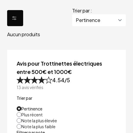
Trier par :
Aucun produits
Avis pour Trottinettes électriques
entre 500€ et 1000€
4.54
/5
13
avis vérifiés
Trier par
Pertinence
Plus récent
Note la plus élevée
Note la plus faible
Filtrer par note