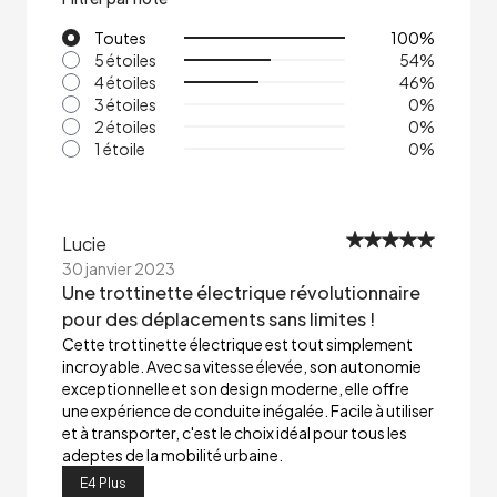
Toutes
100
%
5 étoiles
54
%
4 étoiles
46
%
3 étoiles
0
%
2 étoiles
0
%
1 étoile
0
%
Lucie
30 janvier 2023
Une trottinette électrique révolutionnaire
pour des déplacements sans limites !
Cette trottinette électrique est tout simplement
incroyable. Avec sa vitesse élevée, son autonomie
exceptionnelle et son design moderne, elle offre
une expérience de conduite inégalée. Facile à utiliser
et à transporter, c'est le choix idéal pour tous les
adeptes de la mobilité urbaine.
E4 Plus