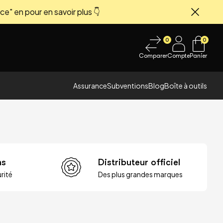
ce" en pour en savoir plus 👇
Fermer
0
0
Comparer
Compte
Panier
Assurance
Subventions
Blog
Boîte à outils
ns
Distributeur officiel
rité
Des plus grandes marques