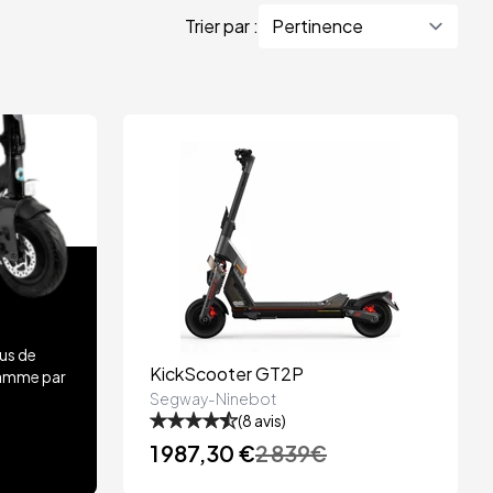
Trier par :
us de
KickScooter GT2P
gamme par
Segway-Ninebot
(
8
avis)
1 987,30 €
2 839
€