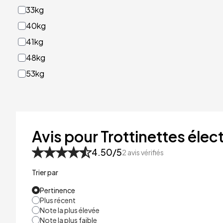
33kg
40kg
41kg
48kg
53kg
Avis pour Trottinettes éle
4.50
/5
2
avis vérifiés
Trier par
Pertinence
Plus récent
Note la plus élevée
Note la plus faible