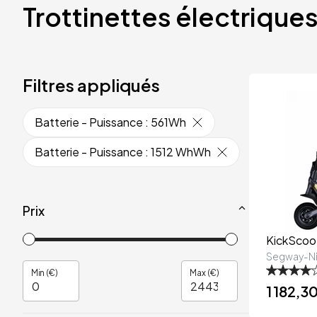
Trottinettes électrique
Filtres appliqués
Batterie - Puissance
:
561Wh
Batterie - Puissance
:
1512 WhWh
Prix
KickScoo
Segway-N
Min (€)
Max (€)
1 182,3