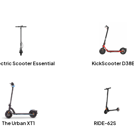
ectric Scooter Essential
KickScooter D38
The Urban XT1
RIDE-62S