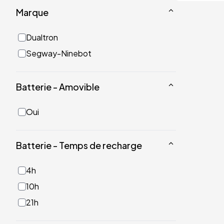
Marque
Dualtron
Segway-Ninebot
Batterie - Amovible
Oui
Batterie - Temps de recharge
4h
10h
21h