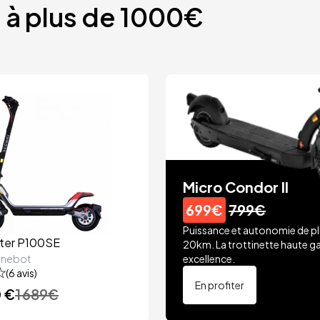
s à plus de 1000€
Micro Condor II
699€
799€
Puissance et autonomie de pl
ter P100SE
20km. La trottinette haute 
inebot
excellence.
(
6
avis)
En profiter
0 €
1 689
€