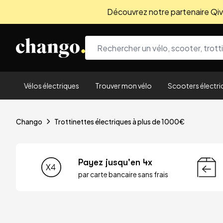
Découvrez notre partenaire Qivio
Skip to content
Vélos électriques
Trouver mon vélo
Scooters électri
Chango
Trottinettes électriques à plus de 1000€
Payez jusqu'en 4x
par carte bancaire sans frais