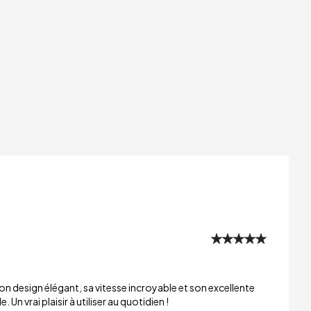
n design élégant, sa vitesse incroyable et son excellente
 Un vrai plaisir à utiliser au quotidien !