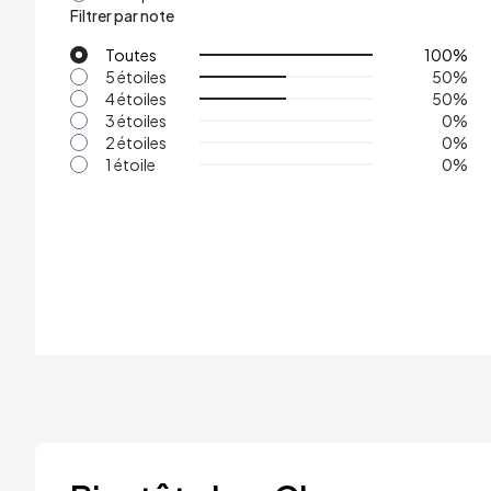
Filtrer par note
Toutes
100
%
5 étoiles
50
%
4 étoiles
50
%
3 étoiles
0
%
2 étoiles
0
%
1 étoile
0
%