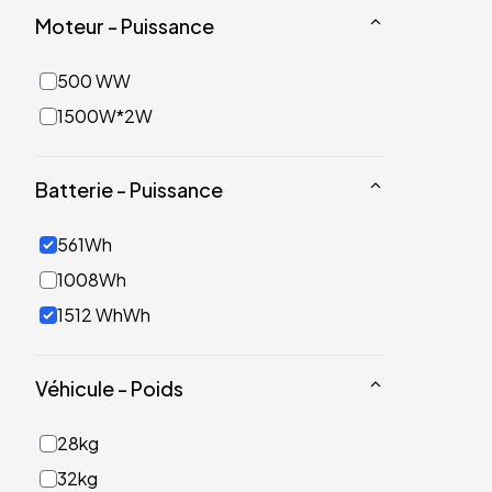
Moteur - Puissance
500 WW
1500W*2W
Batterie - Puissance
561Wh
1008Wh
1512 WhWh
Véhicule - Poids
28kg
32kg