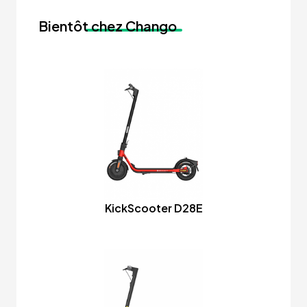
Bientôt
chez Chango
KickScooter D28E