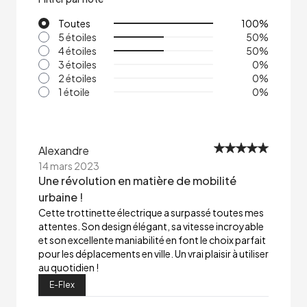
Toutes
100
%
5 étoiles
50
%
4 étoiles
50
%
3 étoiles
0
%
2 étoiles
0
%
1 étoile
0
%
Alexandre
14 mars 2023
Une révolution en matière de mobilité
urbaine !
Cette trottinette électrique a surpassé toutes mes
attentes. Son design élégant, sa vitesse incroyable
et son excellente maniabilité en font le choix parfait
pour les déplacements en ville. Un vrai plaisir à utiliser
au quotidien !
E-Flex