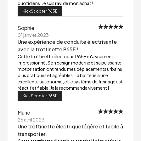
quotidiens. Je suis ravi de mon achat !
KickScooter P65E
Sophie
01 janvier 2023
Une expérience de conduite électrisante
avec la trottinette P65E !
Cette trottinette électrique P65E m'a vraiment
impressionné. Son design moderne et sa puissante
motorisation ont rendu mes déplacements urbains
plus pratiques et agréables. La batterie a une
excellente autonomie, et le système de freinage est
réactif et fiable. Je la recommande vivement !
KickScooter P65E
Marie
25 avril 2023
Une trottinette électrique légère et facile à
transporter.