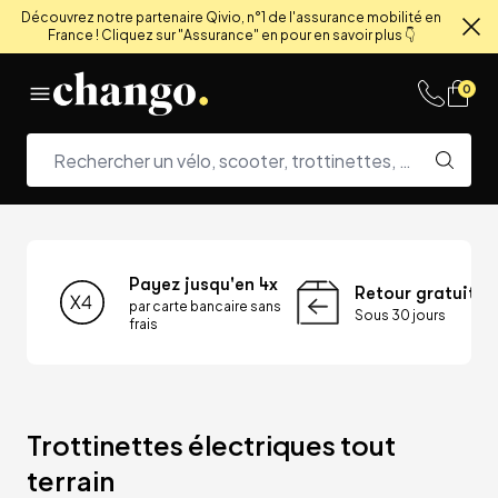
Découvrez notre partenaire Qivio, n°1 de l'assurance mobilité en
France ! Cliquez sur "Assurance" en pour en savoir plus 👇
Fe
Skip to content
0
Payez jusqu'en 4x
Retour gratuit
par carte bancaire sans
Sous 30 jours
frais
Trottinettes électriques tout 
terrain