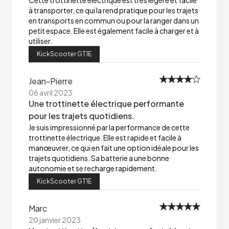
Cette trottinette électrique est très légère et facile
à transporter, ce qui la rend pratique pour les trajets
en transports en commun ou pour la ranger dans un
petit espace. Elle est également facile à charger et à
utiliser.
KickScooter GT1E
Jean-Pierre
06 avril 2023
Une trottinette électrique performante
pour les trajets quotidiens.
Je suis impressionné par la performance de cette
trottinette électrique. Elle est rapide et facile à
manœuvrer, ce qui en fait une option idéale pour les
trajets quotidiens. Sa batterie a une bonne
autonomie et se recharge rapidement.
KickScooter GT1E
Marc
20 janvier 2023