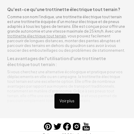
Qu'est-ce qu'une trottinette électrique tout terrain ?
Comme son nom l'indique, une trottinette électrique tout terrain
est une trottinette équipée d'un moteur électrique et de pneus
adaptés à tous les types de terrains. Elle est conçue pour offrir une
grande autonomie et une vitesse maximale de 25 km/h. Avec une
trottinette électrique tout terrain
, vous pouvez facilement
parcourir de longues distances, monter des pentes abruptes et
parcourir des terrains en dehors du goudron sans avoir à vous
soucier des embouteillages ou des problèmes de stationnement.
Les avantages de l'utilisation d'une trottinette
électrique tout terrain :
Si vous cherchez une alternative écologique et pratique pour vos
déplacements en ville ou en campagne, la trottinette électrique
tout terrain est une excellente option. Elle offre de nombreux
avantages par rapport aux moyens de transport traditionnels,
notamment en matière d'ergonomie. Grâce à ses pneus tout
terrain, elle offre une excellente adhérence et vous permet de
parcourir simplement toutes sortes de terrains.
Voir plus
Trottinette électrique tout terrain ergonomique
La trottinette électrique tout terrain est ergonomique et rend vos
déplacements agréables. Alimentée par une batterie rechargeable
entre vos trajets, vous n’aurez pas à vous soucier de l’état de sa
batterie. De plus, elle est équipée de pneus résistants qui peuvent