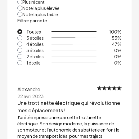
Plus récent
Note la plus élevée
Note la plus faible
Filtrer par note
Toutes
100
%
5 étoiles
53
%
4 étoiles
47
%
3 étoiles
0
%
2 étoiles
0
%
1 étoile
0
%
Alexandre
22 avril 2023
Une trottinette électrique qui révolutionne
mes déplacements !
J'ai été impressionné par cette trottinette
électrique. Son design moderne, la puissance de
son moteur et l'autonomie de sa batterie en font le
moyen de transport idéal pour mes trajets