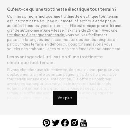
Qu'est-ce qu'une trottinette électrique tout terrain ?
Comme son nom l'indique, une trottinette électrique tout terrain
est une trottinette équipée d'un moteur électrique et de pneus
adaptés à tous les types de terrains. Elle est conçue pour offrir une
grande autonomie et une vitesse maximale de 25 km/h. Avec une
trottinette électrique tout terrain
, vous pouvez facilement
parcourir de longues distances, monter des pentes abruptes et
parcourir des terrains en dehors du goudron sans avoir à vous
soucier des embouteillages ou des problèmes de stationnement.
Les avantages de l'utilisation d'une trottinette
électrique tout terrain :
Si vous cherchez une alternative écologique et pratique pour vos
déplacements en ville ou en campagne, la trottinette électrique
tout terrain est une excellente option. Elle offre de nombreux
avantages par rapport aux moyens de transport traditionnels,
notamment en matière d'ergonomie. Grâce à ses pneus tout
terrain, elle offre une excellente adhérence et vous permet de
parcourir simplement toutes sortes de terrains.
Voir plus
Trottinette électrique tout terrain ergonomique
La trottinette électrique tout terrain est ergonomique et rend vos
déplacements agréables. Alimentée par une batterie rechargeable
entre vos trajets, vous n’aurez pas à vous soucier de l’état de sa
batterie. De plus, elle est équipée de pneus résistants qui peuvent