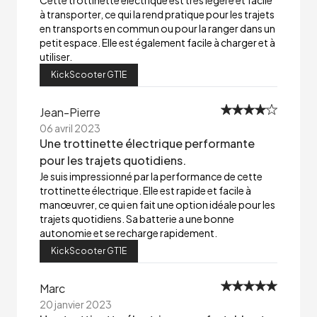
Cette trottinette électrique est très légère et facile
à transporter, ce qui la rend pratique pour les trajets
en transports en commun ou pour la ranger dans un
petit espace. Elle est également facile à charger et à
utiliser.
KickScooter GT1E
Jean-Pierre
06 avril 2023
Une trottinette électrique performante
pour les trajets quotidiens.
Je suis impressionné par la performance de cette
trottinette électrique. Elle est rapide et facile à
manœuvrer, ce qui en fait une option idéale pour les
trajets quotidiens. Sa batterie a une bonne
autonomie et se recharge rapidement.
KickScooter GT1E
Marc
20 janvier 2023