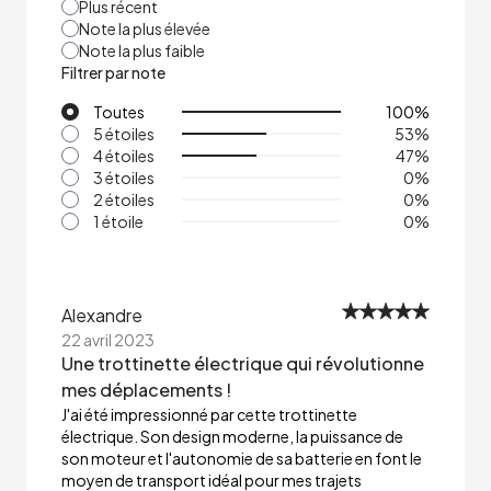
Plus récent
Note la plus élevée
Note la plus faible
Filtrer par note
Toutes
100
%
5 étoiles
53
%
4 étoiles
47
%
3 étoiles
0
%
2 étoiles
0
%
1 étoile
0
%
Alexandre
22 avril 2023
Une trottinette électrique qui révolutionne
mes déplacements !
J'ai été impressionné par cette trottinette
électrique. Son design moderne, la puissance de
son moteur et l'autonomie de sa batterie en font le
moyen de transport idéal pour mes trajets