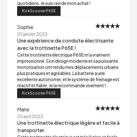
quotidiens. Je suis ravi de mon achat !
KickScooter P65E
Sophie
01 janvier 2023
Une expérience de conduite électrisante
avec la trottinette P65E !
Cette trottinette électrique P65E m'a vraiment
impressionné. Son design moderne et sa puissante
motorisation ont rendu mes déplacements urbains
plus pratiques et agréables. La batterie a une
excellente autonomie, et le système de freinage est
réactif et fiable. Je la recommande vivement !
KickScooter P65E
Marie
25 avril 2023
Une trottinette électrique légère et facile à
transporter.