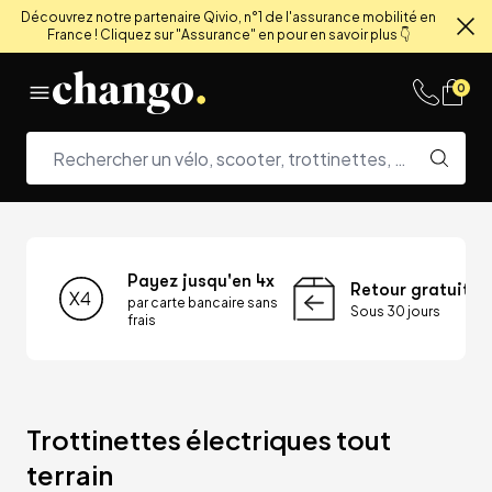
Découvrez notre partenaire Qivio, n°1 de l'assurance mobilité en
France ! Cliquez sur "Assurance" en pour en savoir plus 👇
Fe
Skip to content
0
Payez jusqu'en 4x
Retour gratuit
par carte bancaire sans
Sous 30 jours
frais
Trottinettes électriques tout 
terrain