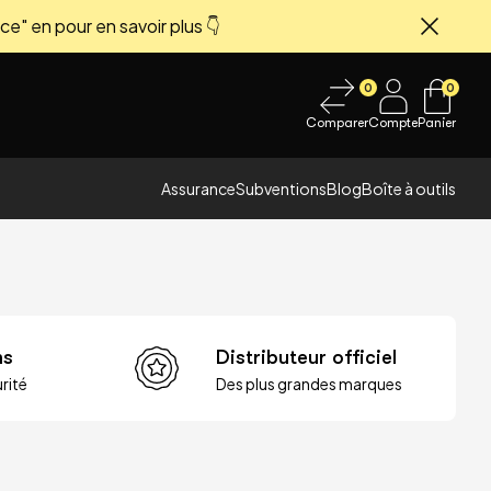
ce" en pour en savoir plus 👇
Fermer
0
0
Comparer
Compte
Panier
Assurance
Subventions
Blog
Boîte à outils
ns
Distributeur officiel
rité
Des plus grandes marques