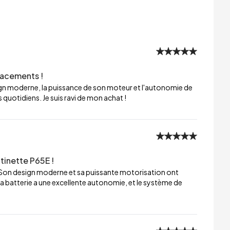
lacements !
sign moderne, la puissance de son moteur et l'autonomie de
 quotidiens. Je suis ravi de mon achat !
tinette P65E !
 Son design moderne et sa puissante motorisation ont
a batterie a une excellente autonomie, et le système de