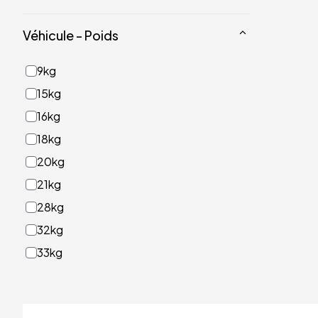
Véhicule - Poids
9kg
15kg
16kg
18kg
20kg
21kg
28kg
32kg
33kg
40kg
41kg