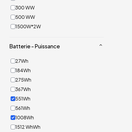
300 WW
500 WW
1500W*2W
Batterie - Puissance
27Wh
184Wh
275Wh
367Wh
551Wh
561Wh
1008Wh
1512 WhWh