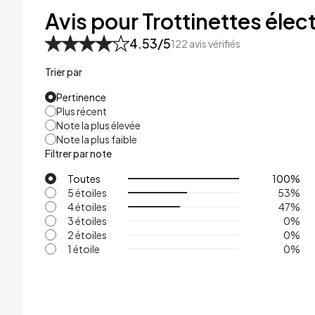
48kg
Avis pour Trottinettes élect
53kg
4.53
/5
122
avis vérifiés
Trier par
Pertinence
Plus récent
Note la plus élevée
Note la plus faible
Filtrer par note
Toutes
100
%
5 étoiles
53
%
4 étoiles
47
%
3 étoiles
0
%
2 étoiles
0
%
1 étoile
0
%