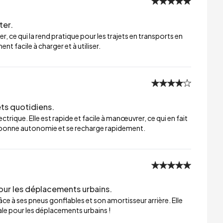
ter.
er, ce qui la rend pratique pour les trajets en transports en
t facile à charger et à utiliser.
ets quotidiens.
trique. Elle est rapide et facile à manœuvrer, ce qui en fait
ne bonne autonomie et se recharge rapidement.
our les déplacements urbains.
ce à ses pneus gonflables et son amortisseur arrière. Elle
éale pour les déplacements urbains !