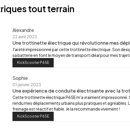
riques tout terrain
Alexandre
22 avril 2023
Une trottinette électrique qui révolutionne mes dép
J'ai été impressionné par cette trottinette électrique. Son de
sa batterie en font le moyen de transport idéal pour mes trajets
KickScooter P65E
Sophie
01 janvier 2023
Une expérience de conduite électrisante avec la trot
Cette trottinette électrique P65E m'a vraiment impressionné.
rendu mes déplacements urbains plus pratiques et agréables. L
freinage est réactif et fiable. Je la recommande vivement !
KickScooter P65E