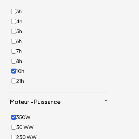
3h
4h
5h
6h
7h
8h
10h
21h
Moteur - Puissance
350W
50 WW
250 WW