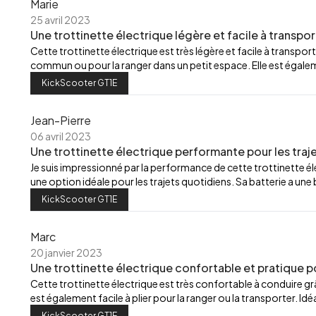
Marie
25 avril 2023
Une trottinette électrique légère et facile à transpor
Cette trottinette électrique est très légère et facile à transport
commun ou pour la ranger dans un petit espace. Elle est égalemen
KickScooter GT1E
Jean-Pierre
06 avril 2023
Une trottinette électrique performante pour les traj
Je suis impressionné par la performance de cette trottinette élec
une option idéale pour les trajets quotidiens. Sa batterie a u
KickScooter GT1E
Marc
20 janvier 2023
Une trottinette électrique confortable et pratique p
Cette trottinette électrique est très confortable à conduire grâ
est également facile à plier pour la ranger ou la transporter. Id
KickScooter GT1E