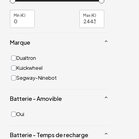
Min (€)
Max (€)
Marque
Dualtron
Kuickwheel
Segway-Ninebot
Batterie - Amovible
Oui
Batterie - Temps de recharge