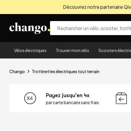
Découvrez notre partenaire Qivio
Skip to content
Vélos électriques
Trouver mon vélo
Scooters électri
Chango
Trottinettes électriques tout terrain
Payez jusqu'en 4x
par carte bancaire sans frais