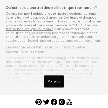
Qu'est-ce qu'une trottinette électrique tout terrain ?
Comme son nom l'indique, une trottinette électrique tout terrain
est une trottinette équipée d'un moteur électrique et de pneus
adaptés à tous les types de terrains. Elle est conçue pour offrir une
grande autonomie et une vitesse maximale de 25 km/h. Avec une
trottinette électrique tout terrain
, vous pouvez facilement
parcourir de longues distances, monter des pentes abruptes et
parcourir des terrains en dehors du goudron sans avoir à vous
soucier des embouteillages ou des problèmes de stationnement.
Les avantages de l'utilisation d'une trottinette
électrique tout terrain :
Si vous cherchez une alternative écologique et pratique pour vos
déplacements en ville ou en campagne, la trottinette électrique
tout terrain est une excellente option. Elle offre de nombreux
avantages par rapport aux moyens de transport traditionnels,
notamment en matière d'ergonomie. Grâce à ses pneus tout
terrain, elle offre une excellente adhérence et vous permet de
parcourir simplement toutes sortes de terrains.
Voir plus
Trottinette électrique tout terrain ergonomique
La trottinette électrique tout terrain est ergonomique et rend vos
déplacements agréables. Alimentée par une batterie rechargeable
entre vos trajets, vous n’aurez pas à vous soucier de l’état de sa
batterie. De plus, elle est équipée de pneus résistants qui peuvent