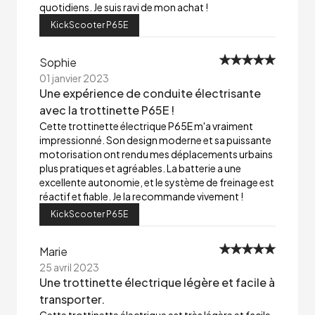
quotidiens. Je suis ravi de mon achat !
KickScooter P65E
Sophie
01 janvier 2023
Une expérience de conduite électrisante
avec la trottinette P65E !
Cette trottinette électrique P65E m'a vraiment
impressionné. Son design moderne et sa puissante
motorisation ont rendu mes déplacements urbains
plus pratiques et agréables. La batterie a une
excellente autonomie, et le système de freinage est
réactif et fiable. Je la recommande vivement !
KickScooter P65E
Marie
25 avril 2023
Une trottinette électrique légère et facile à
transporter.