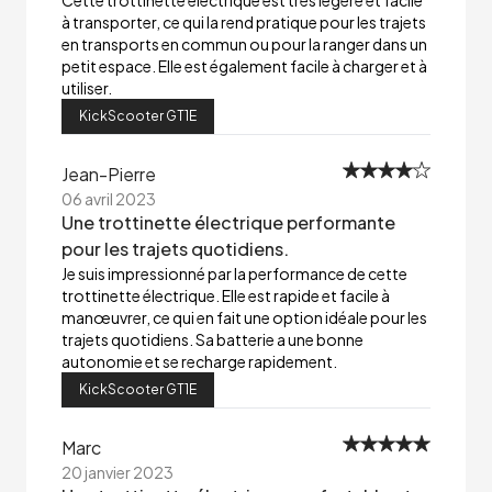
Cette trottinette électrique est très légère et facile
à transporter, ce qui la rend pratique pour les trajets
en transports en commun ou pour la ranger dans un
petit espace. Elle est également facile à charger et à
utiliser.
KickScooter GT1E
Jean-Pierre
06 avril 2023
Une trottinette électrique performante
pour les trajets quotidiens.
Je suis impressionné par la performance de cette
trottinette électrique. Elle est rapide et facile à
manœuvrer, ce qui en fait une option idéale pour les
trajets quotidiens. Sa batterie a une bonne
autonomie et se recharge rapidement.
KickScooter GT1E
Marc
20 janvier 2023