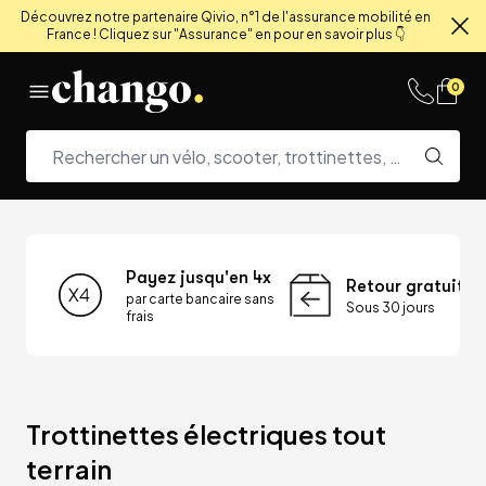
Découvrez notre partenaire Qivio, n°1 de l'assurance mobilité en
France ! Cliquez sur "Assurance" en pour en savoir plus 👇
Fe
Skip to content
0
Payez jusqu'en 4x
Retour gratuit
par carte bancaire sans
Sous 30 jours
frais
Trottinettes électriques tout 
terrain