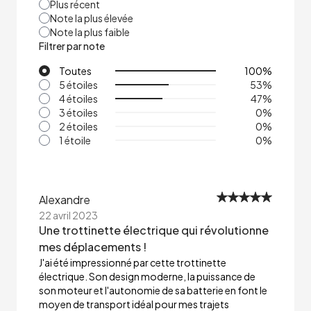
Plus récent
Note la plus élevée
Note la plus faible
Filtrer par note
Toutes
100
%
5 étoiles
53
%
4 étoiles
47
%
3 étoiles
0
%
2 étoiles
0
%
1 étoile
0
%
Alexandre
22 avril 2023
Une trottinette électrique qui révolutionne
mes déplacements !
J'ai été impressionné par cette trottinette
électrique. Son design moderne, la puissance de
son moteur et l'autonomie de sa batterie en font le
moyen de transport idéal pour mes trajets