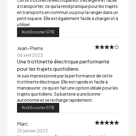
Cette trottinette électrique est très légère et facile
à transporter, ce qui la rend pratique pour les trajets
en transports en commun ou pour la ranger dans un
petit espace. Elle est également facile à charger et à
utiliser.
KickScooter GT1E
Jean-Pierre
06 avril 2023
Une trottinette électrique performante
pour les trajets quotidiens.
Je suis impressionné par la performance de cette
trottinette électrique. Elle est rapide et facile à
manœuvrer, ce qui en fait une option idéale pour les
trajets quotidiens. Sa batterie a une bonne
autonomie et se recharge rapidement.
KickScooter GT1E
Marc
20 janvier 2023