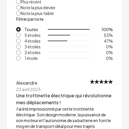
Plus récent
Note la plus élevée
Note la plus faible
Filtrer par note
Toutes
100
%
5 étoiles
53
%
4 étoiles
47
%
3 étoiles
0
%
2 étoiles
0
%
1 étoile
0
%
Alexandre
22 avril 2023
Une trottinette électrique qui révolutionne
mes déplacements !
J'ai été impressionné par cette trottinette
électrique. Son design moderne, la puissance de
son moteur et l'autonomie de sa batterie en font le
moyen de transport idéal pour mes trajets