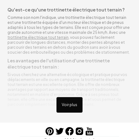
Qu'est-ce qu'une trottinette électrique tout terrain ?
Comme son nom l'indique, une trottinette électrique tout terrain
est une trottinette équipée d'un moteur électrique et de pneus
adaptés à tous les types de terrains. Elle est conçue pour offrir une
grande autonomie et une vitesse maximale de 25 km/h. Avec une
trottinette électrique tout terrain
, vous pouvez facilement
parcourir de longues distances, monter des pentes abruptes et
parcourir des terrains en dehors du goudron sans avoir à vous
soucier des embouteillages ou des problèmes de stationnement.
Les avantages de l'utilisation d'une trottinette
électrique tout terrain :
Si vous cherchez une alternative écologique et pratique pour vos
déplacements en ville ou en campagne, la trottinette électrique
tout terrain est une excellente option. Elle offre de nombreux
avantages par rapport aux moyens de transport traditionnels,
notamment en matière d'ergonomie. Grâce à ses pneus tout
terrain, elle offre une excellente adhérence et vous permet de
parcourir simplement toutes sortes de terrains.
Voir plus
Trottinette électrique tout terrain ergonomique
La trottinette électrique tout terrain est ergonomique et rend vos
déplacements agréables. Alimentée par une batterie rechargeable
entre vos trajets, vous n’aurez pas à vous soucier de l’état de sa
batterie. De plus, elle est équipée de pneus résistants qui peuvent