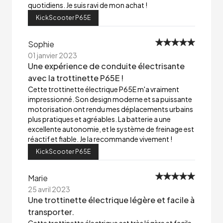
quotidiens. Je suis ravi de mon achat !
KickScooter P65E
Sophie
01 janvier 2023
Une expérience de conduite électrisante
avec la trottinette P65E !
Cette trottinette électrique P65E m'a vraiment
impressionné. Son design moderne et sa puissante
motorisation ont rendu mes déplacements urbains
plus pratiques et agréables. La batterie a une
excellente autonomie, et le système de freinage est
réactif et fiable. Je la recommande vivement !
KickScooter P65E
Marie
25 avril 2023
Une trottinette électrique légère et facile à
transporter.