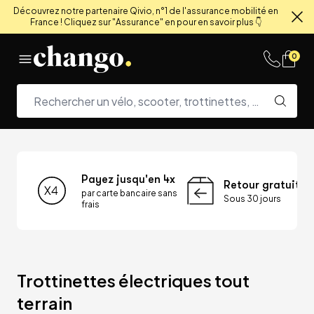
Découvrez notre partenaire Qivio, n°1 de l'assurance mobilité en
France ! Cliquez sur "Assurance" en pour en savoir plus 👇
Fe
Skip to content
0
Payez jusqu'en 4x
Retour gratuit
par carte bancaire sans
Sous 30 jours
frais
Trottinettes électriques tout 
terrain