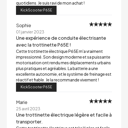
quotidiens. Je suis ravi de mon achat !
KickScooter P65E
Sophie
01 janvier 2023
Une expérience de conduite électrisante
avec la trottinette P65E !
Cette trottinette électrique P65E m'a vraiment
impressionné. Son design moderne et sa puissante
motorisation ont rendu mes déplacements urbains
plus pratiques et agréables. La batterie a une
excellente autonomie, et le système de freinage est
réactif et fiable. Je la recommande vivement !
KickScooter P65E
Marie
25 avril 2023
Une trottinette électrique légère et facile à
transporter.