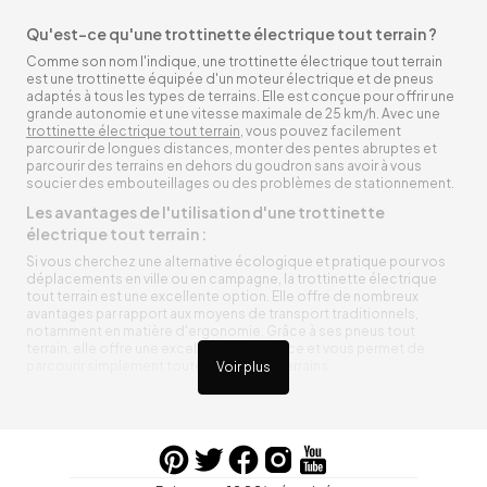
Qu'est-ce qu'une trottinette électrique tout terrain ?
Comme son nom l'indique, une trottinette électrique tout terrain
est une trottinette équipée d'un moteur électrique et de pneus
adaptés à tous les types de terrains. Elle est conçue pour offrir une
grande autonomie et une vitesse maximale de 25 km/h. Avec une
trottinette électrique tout terrain
, vous pouvez facilement
parcourir de longues distances, monter des pentes abruptes et
parcourir des terrains en dehors du goudron sans avoir à vous
soucier des embouteillages ou des problèmes de stationnement.
Les avantages de l'utilisation d'une trottinette
électrique tout terrain :
Si vous cherchez une alternative écologique et pratique pour vos
déplacements en ville ou en campagne, la trottinette électrique
tout terrain est une excellente option. Elle offre de nombreux
avantages par rapport aux moyens de transport traditionnels,
notamment en matière d'ergonomie. Grâce à ses pneus tout
terrain, elle offre une excellente adhérence et vous permet de
parcourir simplement toutes sortes de terrains.
Voir plus
Trottinette électrique tout terrain ergonomique
La trottinette électrique tout terrain est ergonomique et rend vos
déplacements agréables. Alimentée par une batterie rechargeable
entre vos trajets, vous n’aurez pas à vous soucier de l’état de sa
batterie. De plus, elle est équipée de pneus résistants qui peuvent