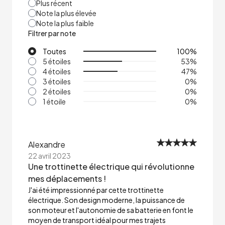
Plus récent
Note la plus élevée
Note la plus faible
Filtrer par note
Toutes
100
%
5 étoiles
53
%
4 étoiles
47
%
3 étoiles
0
%
2 étoiles
0
%
1 étoile
0
%
Alexandre
22 avril 2023
Une trottinette électrique qui révolutionne
mes déplacements !
J'ai été impressionné par cette trottinette
électrique. Son design moderne, la puissance de
son moteur et l'autonomie de sa batterie en font le
moyen de transport idéal pour mes trajets