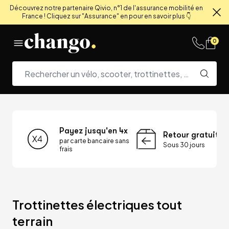
Découvrez notre partenaire Qivio, n°1 de l'assurance mobilité en
France ! Cliquez sur "Assurance" en pour en savoir plus 👇
Fe
Skip to content
0
Payez jusqu'en 4x
Retour gratuit
par carte bancaire sans
Sous 30 jours
frais
Trottinettes électriques tout 
terrain