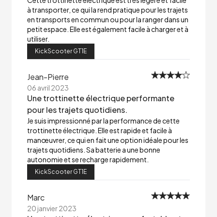
Cette trottinette électrique est très légère et facile
à transporter, ce qui la rend pratique pour les trajets
en transports en commun ou pour la ranger dans un
petit espace. Elle est également facile à charger et à
utiliser.
KickScooter GT1E
Jean-Pierre
06 avril 2023
Une trottinette électrique performante
pour les trajets quotidiens.
Je suis impressionné par la performance de cette
trottinette électrique. Elle est rapide et facile à
manœuvrer, ce qui en fait une option idéale pour les
trajets quotidiens. Sa batterie a une bonne
autonomie et se recharge rapidement.
KickScooter GT1E
Marc
20 janvier 2023