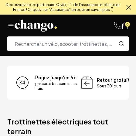
Découvrez notre partenaire Qivio, n°1 de l'assurance mobilité en
France ! Cliquez sur "Assurance" en pour en savoir plus 👇
Fe
Skip to content
0
Payez jusqu'en 4x
Retour gratuit
par carte bancaire sans
Sous 30 jours
frais
Trottinettes électriques tout 
terrain