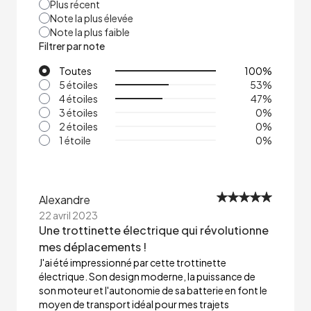
Plus récent
Note la plus élevée
Note la plus faible
Filtrer par note
Toutes
100
%
5 étoiles
53
%
4 étoiles
47
%
3 étoiles
0
%
2 étoiles
0
%
1 étoile
0
%
Alexandre
22 avril 2023
Une trottinette électrique qui révolutionne
mes déplacements !
J'ai été impressionné par cette trottinette
électrique. Son design moderne, la puissance de
son moteur et l'autonomie de sa batterie en font le
moyen de transport idéal pour mes trajets