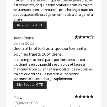
Cette trottinette électrique est très légère et facile
à transporter, ce qui la rend pratique pour les trajets
en transports en commun ou pour la ranger dans un
petit espace. Elle est également facile à charger et à
utiliser.
KickScooter GT1E
Jean-Pierre
06 avril 2023
Une trottinette électrique performante
pour les trajets quotidiens.
Je suis impressionné par la performance de cette
trottinette électrique. Elle est rapide et facile à
manœuvrer, ce qui en fait une option idéale pour les
trajets quotidiens. Sa batterie a une bonne
autonomie et se recharge rapidement.
KickScooter GT1E
Marc
20 janvier 2023