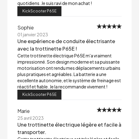
quotidiens. Je suis ravi de mon achat !
KickScooter P65E
Sophie
01 janvier 2023
Une expérience de conduite électrisante
avec la trottinette P65E !
Cette trottinette électrique P65E m'a vraiment
impressionné. Son design moderne et sa puissante
motorisation ont rendu mes déplacements urbains
plus pratiques et agréables. La batterie a une
excellente autonomie, et le système de freinage est
réactif et fiable. Je la recommande vivement !
KickScooter P65E
Marie
25 avril 2023
Une trottinette électrique légère et facile à
transporter.