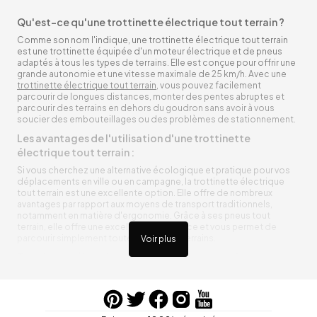
Qu'est-ce qu'une trottinette électrique tout terrain ?
Comme son nom l'indique, une trottinette électrique tout terrain
est une trottinette équipée d'un moteur électrique et de pneus
adaptés à tous les types de terrains. Elle est conçue pour offrir une
grande autonomie et une vitesse maximale de 25 km/h. Avec une
trottinette électrique tout terrain
, vous pouvez facilement
parcourir de longues distances, monter des pentes abruptes et
parcourir des terrains en dehors du goudron sans avoir à vous
soucier des embouteillages ou des problèmes de stationnement.
Les avantages de l'utilisation d'une trottinette
électrique tout terrain :
Si vous cherchez une alternative écologique et pratique pour vos
déplacements en ville ou en campagne, la trottinette électrique
tout terrain est une excellente option. Elle offre de nombreux
avantages par rapport aux moyens de transport traditionnels,
notamment en matière d'ergonomie. Grâce à ses pneus tout
terrain, elle offre une excellente adhérence et vous permet de
parcourir simplement toutes sortes de terrains.
Voir plus
Trottinette électrique tout terrain ergonomique
La trottinette électrique tout terrain est ergonomique et rend vos
déplacements agréables. Alimentée par une batterie rechargeable
entre vos trajets, vous n’aurez pas à vous soucier de l’état de sa
batterie. De plus, elle est équipée de pneus résistants qui peuvent