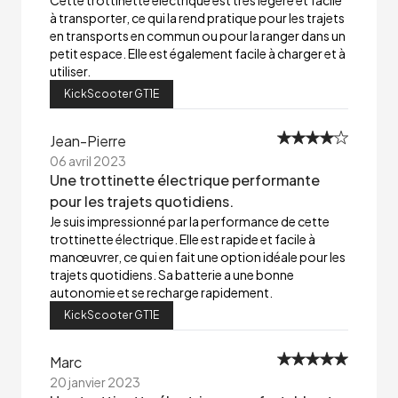
Cette trottinette électrique est très légère et facile
à transporter, ce qui la rend pratique pour les trajets
en transports en commun ou pour la ranger dans un
petit espace. Elle est également facile à charger et à
utiliser.
KickScooter GT1E
Jean-Pierre
06 avril 2023
Une trottinette électrique performante
pour les trajets quotidiens.
Je suis impressionné par la performance de cette
trottinette électrique. Elle est rapide et facile à
manœuvrer, ce qui en fait une option idéale pour les
trajets quotidiens. Sa batterie a une bonne
autonomie et se recharge rapidement.
KickScooter GT1E
Marc
20 janvier 2023