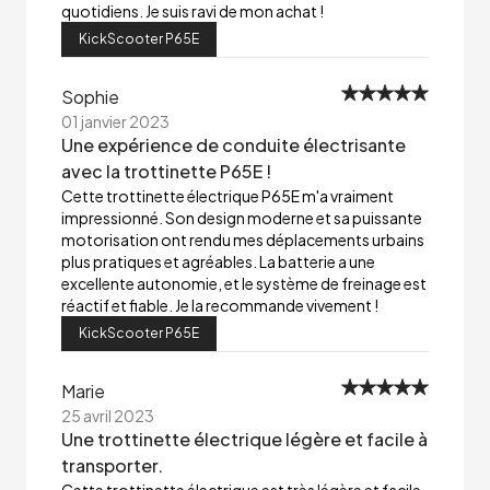
quotidiens. Je suis ravi de mon achat !
KickScooter P65E
Sophie
01 janvier 2023
Une expérience de conduite électrisante
avec la trottinette P65E !
Cette trottinette électrique P65E m'a vraiment
impressionné. Son design moderne et sa puissante
motorisation ont rendu mes déplacements urbains
plus pratiques et agréables. La batterie a une
excellente autonomie, et le système de freinage est
réactif et fiable. Je la recommande vivement !
KickScooter P65E
Marie
25 avril 2023
Une trottinette électrique légère et facile à
transporter.