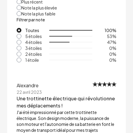
Plus récent
Note la plus élevée
Note la plus faible
Filtrer par note
Toutes
100
%
5 étoiles
53
%
4 étoiles
47
%
3 étoiles
0
%
2 étoiles
0
%
1 étoile
0
%
Alexandre
22 avril 2023
Une trottinette électrique qui révolutionne
mes déplacements !
J'ai été impressionné par cette trottinette
électrique. Son design moderne, la puissance de
son moteur et l'autonomie de sa batterie en font le
moyen de transport idéal pour mes trajets