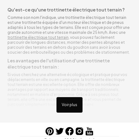
Qu'est-ce qu'une trottinette électrique tout terrain ?
Comme son nom l'indique, une trottinette électrique tout terrain
est une trottinette équipée d'un moteur électrique et de pneus
adaptés à tous les types de terrains. Elle est conçue pour offrir une
grande autonomie et une vitesse maximale de 25 km/h. Avec une
trottinette électrique tout terrain
, vous pouvez facilement
parcourir de longues distances, monter des pentes abruptes et
parcourir des terrains en dehors du goudron sans avoir à vous
soucier des embouteillages ou des problèmes de stationnement.
Les avantages de l'utilisation d'une trottinette
électrique tout terrain :
Si vous cherchez une alternative écologique et pratique pour vos
déplacements en ville ou en campagne, la trottinette électrique
tout terrain est une excellente option. Elle offre de nombreux
avantages par rapport aux moyens de transport traditionnels,
notamment en matière d'ergonomie. Grâce à ses pneus tout
terrain, elle offre une excellente adhérence et vous permet de
parcourir simplement toutes sortes de terrains.
Voir plus
Trottinette électrique tout terrain ergonomique
La trottinette électrique tout terrain est ergonomique et rend vos
déplacements agréables. Alimentée par une batterie rechargeable
entre vos trajets, vous n’aurez pas à vous soucier de l’état de sa
batterie. De plus, elle est équipée de pneus résistants qui peuvent