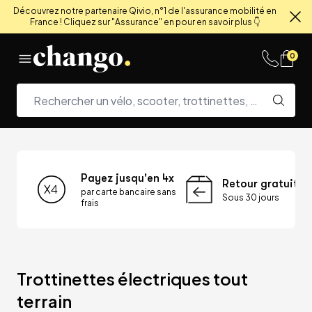
Découvrez notre partenaire Qivio, n°1 de l'assurance mobilité en
France ! Cliquez sur "Assurance" en pour en savoir plus 👇
Fe
Skip to content
0
Payez jusqu'en 4x
Retour gratuit
par carte bancaire sans
Sous 30 jours
frais
Trottinettes électriques tout 
terrain