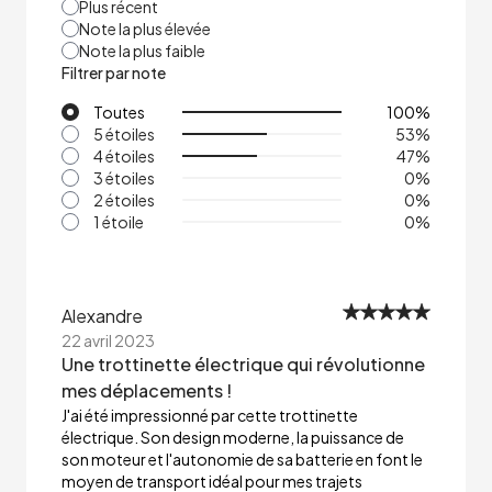
Plus récent
Note la plus élevée
Note la plus faible
Filtrer par note
Toutes
100
%
5 étoiles
53
%
4 étoiles
47
%
3 étoiles
0
%
2 étoiles
0
%
1 étoile
0
%
Alexandre
22 avril 2023
Une trottinette électrique qui révolutionne
mes déplacements !
J'ai été impressionné par cette trottinette
électrique. Son design moderne, la puissance de
son moteur et l'autonomie de sa batterie en font le
moyen de transport idéal pour mes trajets