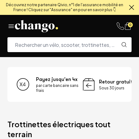
Découvrez notre partenaire Qivio, n°1 de l'assurance mobilité en
France ! Cliquez sur "Assurance" en pour en savoir plus 👇
Fe
Skip to content
0
Payez jusqu'en 4x
Retour gratuit
par carte bancaire sans
Sous 30 jours
frais
Trottinettes électriques tout 
terrain