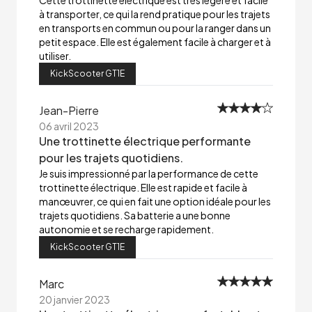
Cette trottinette électrique est très légère et facile
à transporter, ce qui la rend pratique pour les trajets
en transports en commun ou pour la ranger dans un
petit espace. Elle est également facile à charger et à
utiliser.
KickScooter GT1E
Jean-Pierre
06 avril 2023
Une trottinette électrique performante
pour les trajets quotidiens.
Je suis impressionné par la performance de cette
trottinette électrique. Elle est rapide et facile à
manœuvrer, ce qui en fait une option idéale pour les
trajets quotidiens. Sa batterie a une bonne
autonomie et se recharge rapidement.
KickScooter GT1E
Marc
20 janvier 2023