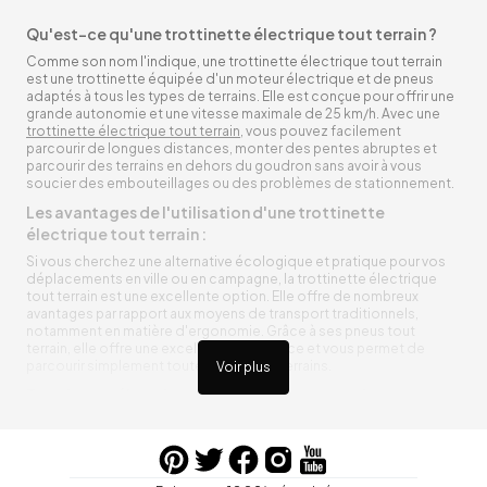
Qu'est-ce qu'une trottinette électrique tout terrain ?
Comme son nom l'indique, une trottinette électrique tout terrain
est une trottinette équipée d'un moteur électrique et de pneus
adaptés à tous les types de terrains. Elle est conçue pour offrir une
grande autonomie et une vitesse maximale de 25 km/h. Avec une
trottinette électrique tout terrain
, vous pouvez facilement
parcourir de longues distances, monter des pentes abruptes et
parcourir des terrains en dehors du goudron sans avoir à vous
soucier des embouteillages ou des problèmes de stationnement.
Les avantages de l'utilisation d'une trottinette
électrique tout terrain :
Si vous cherchez une alternative écologique et pratique pour vos
déplacements en ville ou en campagne, la trottinette électrique
tout terrain est une excellente option. Elle offre de nombreux
avantages par rapport aux moyens de transport traditionnels,
notamment en matière d'ergonomie. Grâce à ses pneus tout
terrain, elle offre une excellente adhérence et vous permet de
parcourir simplement toutes sortes de terrains.
Voir plus
Trottinette électrique tout terrain ergonomique
La trottinette électrique tout terrain est ergonomique et rend vos
déplacements agréables. Alimentée par une batterie rechargeable
entre vos trajets, vous n’aurez pas à vous soucier de l’état de sa
batterie. De plus, elle est équipée de pneus résistants qui peuvent