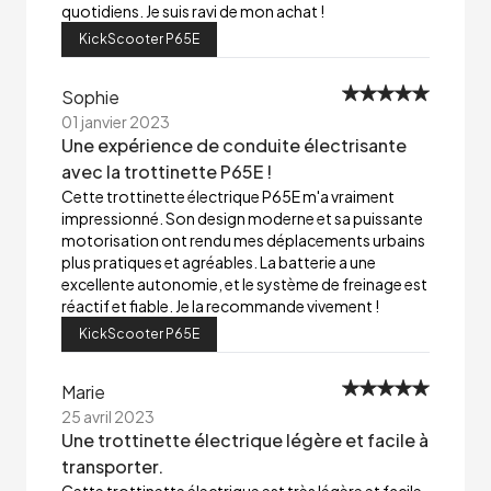
quotidiens. Je suis ravi de mon achat !
KickScooter P65E
Sophie
01 janvier 2023
Une expérience de conduite électrisante
avec la trottinette P65E !
Cette trottinette électrique P65E m'a vraiment
impressionné. Son design moderne et sa puissante
motorisation ont rendu mes déplacements urbains
plus pratiques et agréables. La batterie a une
excellente autonomie, et le système de freinage est
réactif et fiable. Je la recommande vivement !
KickScooter P65E
Marie
25 avril 2023
Une trottinette électrique légère et facile à
transporter.