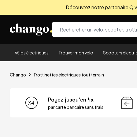
Découvrez notre partenaire Qivio
Skip to content
Vélos électriques
Trouver mon vélo
Scooters électri
Chango
Trottinettes électriques tout terrain
Payez jusqu'en 4x
par carte bancaire sans frais