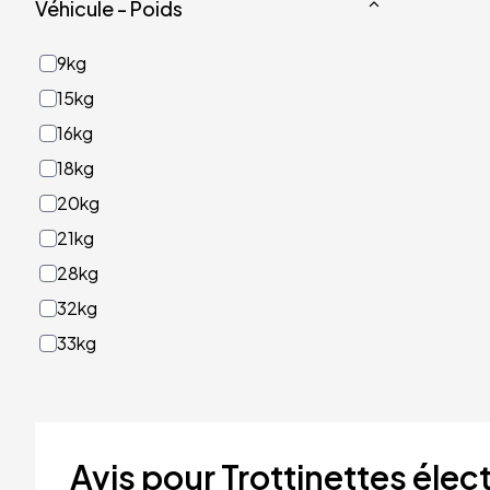
Véhicule - Poids
9kg
15kg
16kg
18kg
20kg
21kg
28kg
32kg
33kg
40kg
41kg
48kg
Avis pour Trottinettes élect
53kg