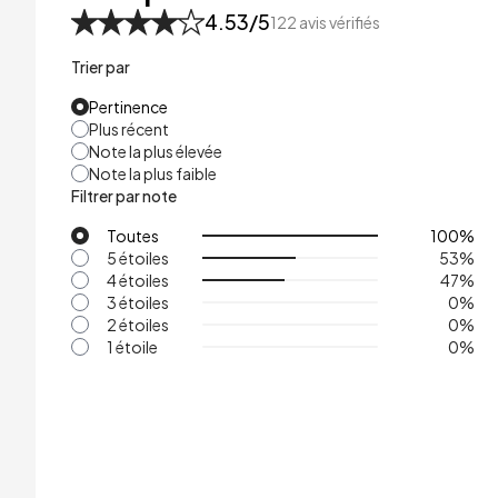
4.53
/5
122
avis vérifiés
Trier par
Pertinence
Plus récent
Note la plus élevée
Note la plus faible
Filtrer par note
Toutes
100
%
5 étoiles
53
%
4 étoiles
47
%
3 étoiles
0
%
2 étoiles
0
%
1 étoile
0
%