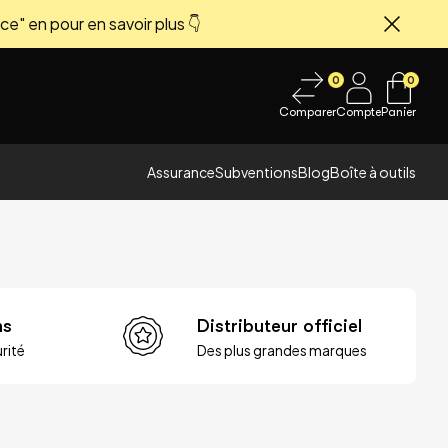
ce" en pour en savoir plus 👇
Fermer
0
0
Comparer
Compte
Panier
Assurance
Subventions
Blog
Boîte à outils
ns
Distributeur officiel
rité
Des plus grandes marques