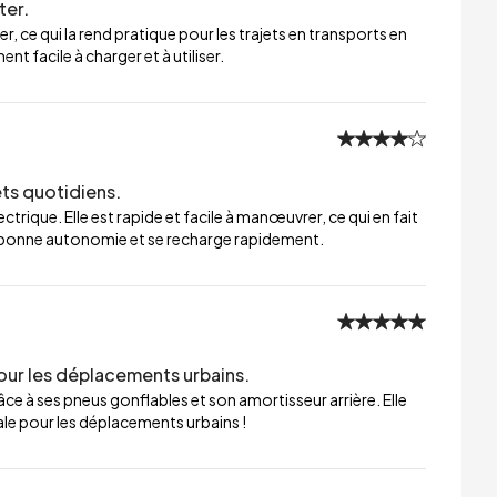
ter.
er, ce qui la rend pratique pour les trajets en transports en
t facile à charger et à utiliser.
ets quotidiens.
trique. Elle est rapide et facile à manœuvrer, ce qui en fait
ne bonne autonomie et se recharge rapidement.
our les déplacements urbains.
ce à ses pneus gonflables et son amortisseur arrière. Elle
éale pour les déplacements urbains !