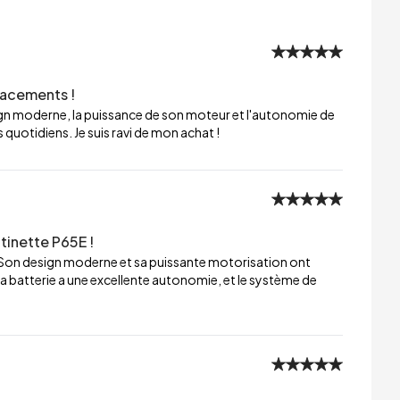
lacements !
sign moderne, la puissance de son moteur et l'autonomie de
 quotidiens. Je suis ravi de mon achat !
tinette P65E !
 Son design moderne et sa puissante motorisation ont
a batterie a une excellente autonomie, et le système de