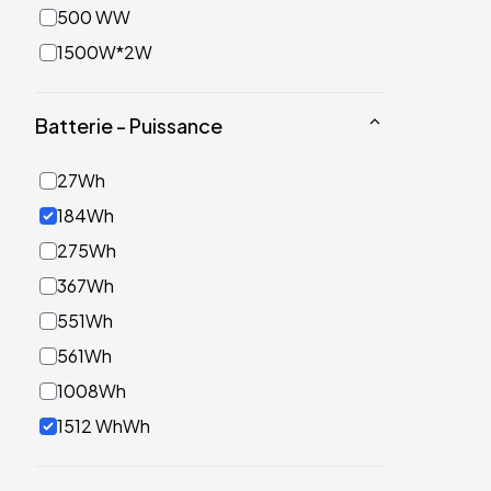
500 WW
1500W*2W
Batterie - Puissance
27Wh
184Wh
275Wh
367Wh
551Wh
561Wh
1008Wh
1512 WhWh