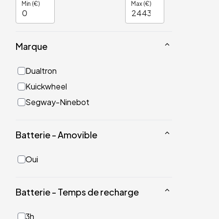
Min (€)
Max (€)
Marque
Dualtron
Kuickwheel
Segway-Ninebot
Batterie - Amovible
Oui
Batterie - Temps de recharge
3h