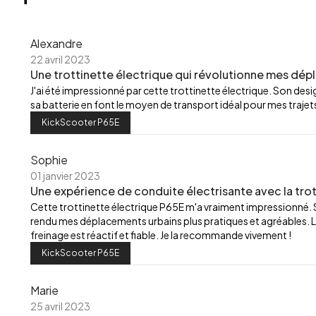
Alexandre
22 avril 2023
Une trottinette électrique qui révolutionne mes dép
J'ai été impressionné par cette trottinette électrique. Son de
sa batterie en font le moyen de transport idéal pour mes trajets
KickScooter P65E
Sophie
01 janvier 2023
Une expérience de conduite électrisante avec la trot
Cette trottinette électrique P65E m'a vraiment impressionné.
rendu mes déplacements urbains plus pratiques et agréables. L
freinage est réactif et fiable. Je la recommande vivement !
KickScooter P65E
Marie
25 avril 2023