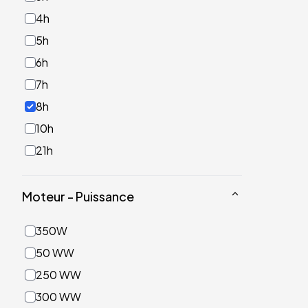
4h
5h
6h
7h
8h
10h
21h
Moteur - Puissance
350W
50 WW
250 WW
300 WW