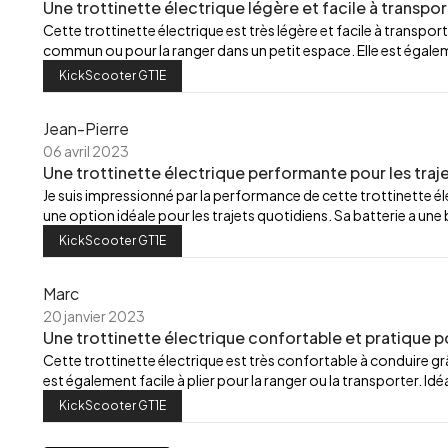
Une trottinette électrique légère et facile à transpor
Cette trottinette électrique est très légère et facile à transport
commun ou pour la ranger dans un petit espace. Elle est égalemen
KickScooter GT1E
Jean-Pierre
06 avril 2023
Une trottinette électrique performante pour les traj
Je suis impressionné par la performance de cette trottinette élec
une option idéale pour les trajets quotidiens. Sa batterie a u
KickScooter GT1E
Marc
20 janvier 2023
Une trottinette électrique confortable et pratique p
Cette trottinette électrique est très confortable à conduire grâ
est également facile à plier pour la ranger ou la transporter. Id
KickScooter GT1E