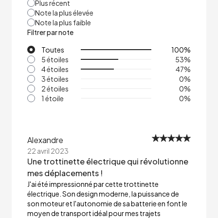
Plus récent
Note la plus élevée
Note la plus faible
Filtrer par note
Toutes
100
%
5 étoiles
53
%
4 étoiles
47
%
3 étoiles
0
%
2 étoiles
0
%
1 étoile
0
%
Alexandre
22 avril 2023
Une trottinette électrique qui révolutionne
mes déplacements !
J'ai été impressionné par cette trottinette
électrique. Son design moderne, la puissance de
son moteur et l'autonomie de sa batterie en font le
moyen de transport idéal pour mes trajets