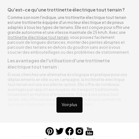
Qu'est-ce qu'une trottinette électrique tout terrain ?
Comme son nom l'indique, une trottinette électrique tout terrain
est une trottinette équipée d'un moteur électrique et de pneus
adaptés à tous les types de terrains. Elle est conçue pour offrir une
grande autonomie et une vitesse maximale de 25 km/h. Avec une
trottinette électrique tout terrain
, vous pouvez facilement
parcourir de longues distances, monter des pentes abruptes et
parcourir des terrains en dehors du goudron sans avoir à vous
soucier des embouteillages ou des problèmes de stationnement.
Les avantages de l'utilisation d'une trottinette
électrique tout terrain :
Si vous cherchez une alternative écologique et pratique pour vos
déplacements en ville ou en campagne, la trottinette électrique
tout terrain est une excellente option. Elle offre de nombreux
avantages par rapport aux moyens de transport traditionnels,
notamment en matière d'ergonomie. Grâce à ses pneus tout
terrain, elle offre une excellente adhérence et vous permet de
parcourir simplement toutes sortes de terrains.
Voir plus
Trottinette électrique tout terrain ergonomique
La trottinette électrique tout terrain est ergonomique et rend vos
déplacements agréables. Alimentée par une batterie rechargeable
entre vos trajets, vous n’aurez pas à vous soucier de l’état de sa
batterie. De plus, elle est équipée de pneus résistants qui peuvent