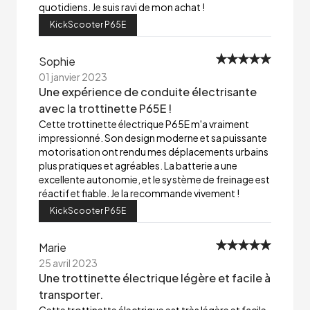
quotidiens. Je suis ravi de mon achat !
KickScooter P65E
Sophie
01 janvier 2023
Une expérience de conduite électrisante
avec la trottinette P65E !
Cette trottinette électrique P65E m'a vraiment
impressionné. Son design moderne et sa puissante
motorisation ont rendu mes déplacements urbains
plus pratiques et agréables. La batterie a une
excellente autonomie, et le système de freinage est
réactif et fiable. Je la recommande vivement !
KickScooter P65E
Marie
25 avril 2023
Une trottinette électrique légère et facile à
transporter.