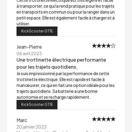
Cette trottinette électrique est très légère et facile
à transporter, ce qui la rend pratique pour les trajets
en transports en commun ou pour la ranger dans un
petit espace. Elle est également facile à charger et à
utiliser.
KickScooter GT1E
Jean-Pierre
06 avril 2023
Une trottinette électrique performante
pour les trajets quotidiens.
Je suis impressionné par la performance de cette
trottinette électrique. Elle est rapide et facile à
manœuvrer, ce qui en fait une option idéale pour les
trajets quotidiens. Sa batterie a une bonne
autonomie et se recharge rapidement.
KickScooter GT1E
Marc
20 janvier 2023