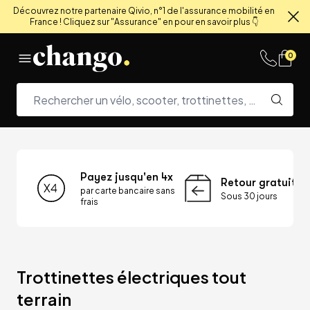
Découvrez notre partenaire Qivio, n°1 de l'assurance mobilité en
France ! Cliquez sur "Assurance" en pour en savoir plus 👇
Fe
Skip to content
0
Payez jusqu'en 4x
Retour gratuit
par carte bancaire sans
Sous 30 jours
frais
Trottinettes électriques tout 
terrain