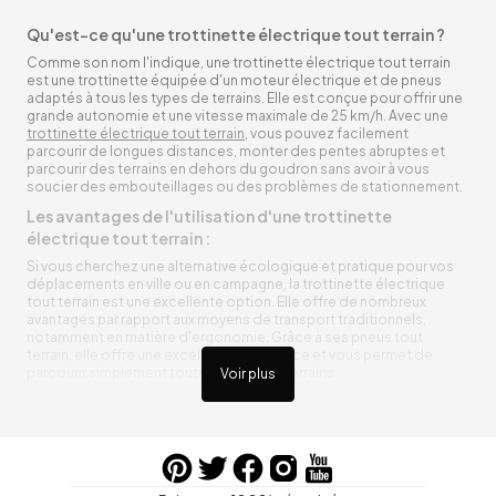
Qu'est-ce qu'une trottinette électrique tout terrain ?
Comme son nom l'indique, une trottinette électrique tout terrain
est une trottinette équipée d'un moteur électrique et de pneus
adaptés à tous les types de terrains. Elle est conçue pour offrir une
grande autonomie et une vitesse maximale de 25 km/h. Avec une
trottinette électrique tout terrain
, vous pouvez facilement
parcourir de longues distances, monter des pentes abruptes et
parcourir des terrains en dehors du goudron sans avoir à vous
soucier des embouteillages ou des problèmes de stationnement.
Les avantages de l'utilisation d'une trottinette
électrique tout terrain :
Si vous cherchez une alternative écologique et pratique pour vos
déplacements en ville ou en campagne, la trottinette électrique
tout terrain est une excellente option. Elle offre de nombreux
avantages par rapport aux moyens de transport traditionnels,
notamment en matière d'ergonomie. Grâce à ses pneus tout
terrain, elle offre une excellente adhérence et vous permet de
parcourir simplement toutes sortes de terrains.
Voir plus
Trottinette électrique tout terrain ergonomique
La trottinette électrique tout terrain est ergonomique et rend vos
déplacements agréables. Alimentée par une batterie rechargeable
entre vos trajets, vous n’aurez pas à vous soucier de l’état de sa
batterie. De plus, elle est équipée de pneus résistants qui peuvent