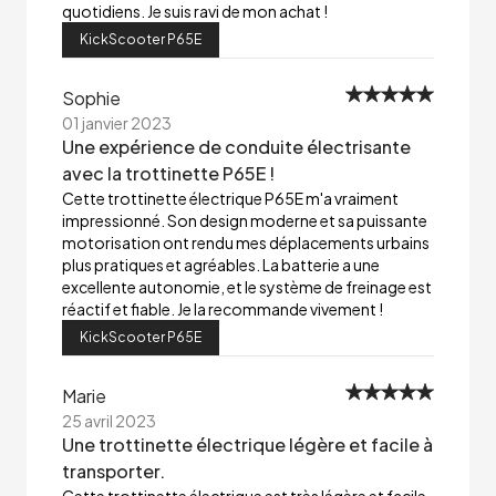
quotidiens. Je suis ravi de mon achat !
KickScooter P65E
Sophie
01 janvier 2023
Une expérience de conduite électrisante
avec la trottinette P65E !
Cette trottinette électrique P65E m'a vraiment
impressionné. Son design moderne et sa puissante
motorisation ont rendu mes déplacements urbains
plus pratiques et agréables. La batterie a une
excellente autonomie, et le système de freinage est
réactif et fiable. Je la recommande vivement !
KickScooter P65E
Marie
25 avril 2023
Une trottinette électrique légère et facile à
transporter.