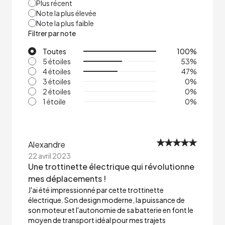
Plus récent
Note la plus élevée
Note la plus faible
Filtrer par note
Toutes
100
%
5 étoiles
53
%
4 étoiles
47
%
3 étoiles
0
%
2 étoiles
0
%
1 étoile
0
%
Alexandre
22 avril 2023
Une trottinette électrique qui révolutionne
mes déplacements !
J'ai été impressionné par cette trottinette
électrique. Son design moderne, la puissance de
son moteur et l'autonomie de sa batterie en font le
moyen de transport idéal pour mes trajets