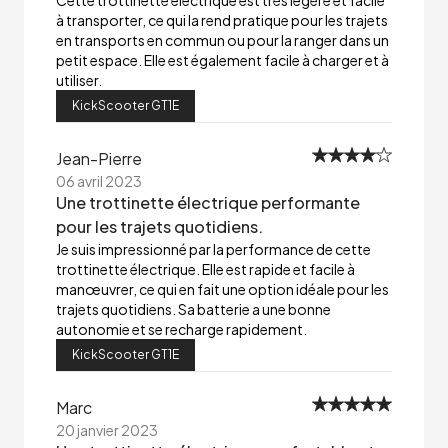
Cette trottinette électrique est très légère et facile
à transporter, ce qui la rend pratique pour les trajets
en transports en commun ou pour la ranger dans un
petit espace. Elle est également facile à charger et à
utiliser.
KickScooter GT1E
Jean-Pierre
06 avril 2023
Une trottinette électrique performante
pour les trajets quotidiens.
Je suis impressionné par la performance de cette
trottinette électrique. Elle est rapide et facile à
manœuvrer, ce qui en fait une option idéale pour les
trajets quotidiens. Sa batterie a une bonne
autonomie et se recharge rapidement.
KickScooter GT1E
Marc
20 janvier 2023