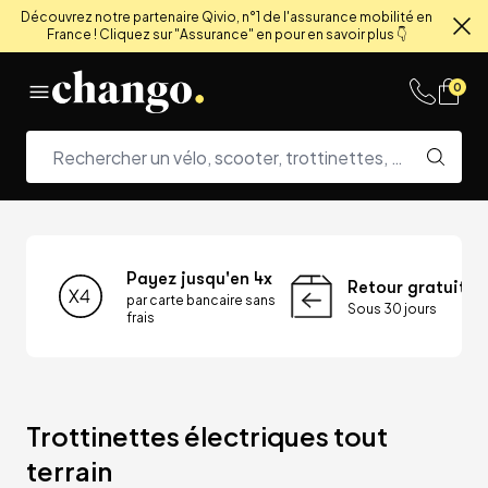
Découvrez notre partenaire Qivio, n°1 de l'assurance mobilité en
France ! Cliquez sur "Assurance" en pour en savoir plus 👇
Fe
Skip to content
0
Payez jusqu'en 4x
Retour gratuit
par carte bancaire sans
Sous 30 jours
frais
Trottinettes électriques tout 
terrain