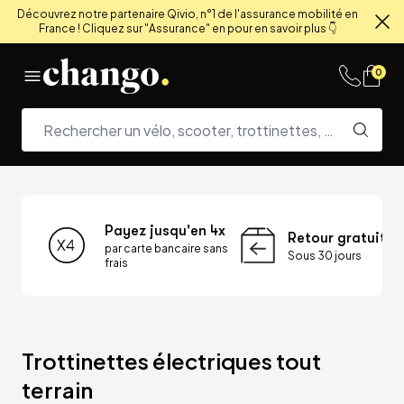
Découvrez notre partenaire Qivio, n°1 de l'assurance mobilité en
France ! Cliquez sur "Assurance" en pour en savoir plus 👇
Fe
Skip to content
0
Payez jusqu'en 4x
Retour gratuit
par carte bancaire sans
Sous 30 jours
frais
Trottinettes électriques tout 
terrain