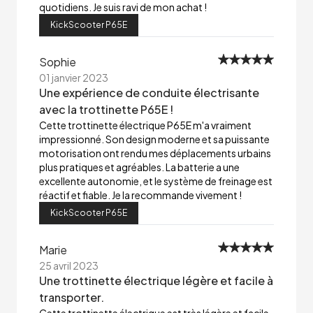
quotidiens. Je suis ravi de mon achat !
KickScooter P65E
Sophie
01 janvier 2023
Une expérience de conduite électrisante
avec la trottinette P65E !
Cette trottinette électrique P65E m'a vraiment
impressionné. Son design moderne et sa puissante
motorisation ont rendu mes déplacements urbains
plus pratiques et agréables. La batterie a une
excellente autonomie, et le système de freinage est
réactif et fiable. Je la recommande vivement !
KickScooter P65E
Marie
25 avril 2023
Une trottinette électrique légère et facile à
transporter.