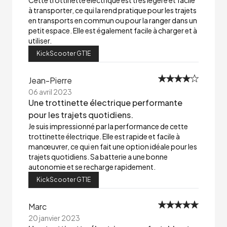
Cette trottinette électrique est très légère et facile
à transporter, ce qui la rend pratique pour les trajets
en transports en commun ou pour la ranger dans un
petit espace. Elle est également facile à charger et à
utiliser.
KickScooter GT1E
Jean-Pierre
06 avril 2023
Une trottinette électrique performante
pour les trajets quotidiens.
Je suis impressionné par la performance de cette
trottinette électrique. Elle est rapide et facile à
manœuvrer, ce qui en fait une option idéale pour les
trajets quotidiens. Sa batterie a une bonne
autonomie et se recharge rapidement.
KickScooter GT1E
Marc
20 janvier 2023