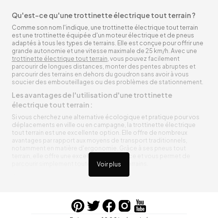
Qu'est-ce qu'une trottinette électrique tout terrain ?
Comme son nom l'indique, une trottinette électrique tout terrain
est une trottinette équipée d'un moteur électrique et de pneus
adaptés à tous les types de terrains. Elle est conçue pour offrir une
grande autonomie et une vitesse maximale de 25 km/h. Avec une
trottinette électrique tout terrain
, vous pouvez facilement
parcourir de longues distances, monter des pentes abruptes et
parcourir des terrains en dehors du goudron sans avoir à vous
soucier des embouteillages ou des problèmes de stationnement.
Les avantages de l'utilisation d'une trottinette
électrique tout terrain :
Si vous cherchez une alternative écologique et pratique pour vos
déplacements en ville ou en campagne, la trottinette électrique
tout terrain est une excellente option. Elle offre de nombreux
avantages par rapport aux moyens de transport traditionnels,
notamment en matière d'ergonomie. Grâce à ses pneus tout
terrain, elle offre une excellente adhérence et vous permet de
parcourir simplement toutes sortes de terrains.
Voir plus
Trottinette électrique tout terrain ergonomique
La trottinette électrique tout terrain est ergonomique et rend vos
déplacements agréables. Alimentée par une batterie rechargeable
entre vos trajets, vous n’aurez pas à vous soucier de l’état de sa
batterie. De plus, elle est équipée de pneus résistants qui peuvent