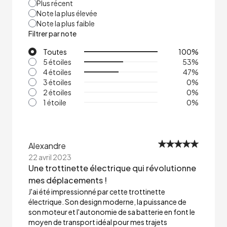
Plus récent
Note la plus élevée
Note la plus faible
Filtrer par note
Toutes
100
%
5 étoiles
53
%
4 étoiles
47
%
3 étoiles
0
%
2 étoiles
0
%
1 étoile
0
%
Alexandre
22 avril 2023
Une trottinette électrique qui révolutionne
mes déplacements !
J'ai été impressionné par cette trottinette
électrique. Son design moderne, la puissance de
son moteur et l'autonomie de sa batterie en font le
moyen de transport idéal pour mes trajets