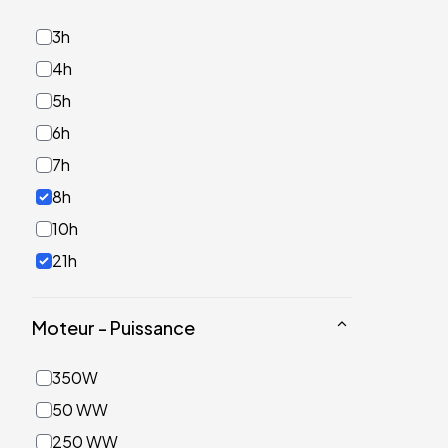
3h
4h
5h
6h
7h
8h
10h
21h
Moteur - Puissance
350W
50 WW
250 WW