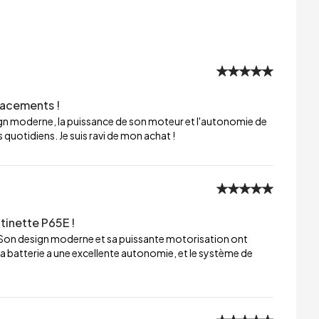
lacements !
sign moderne, la puissance de son moteur et l'autonomie de
 quotidiens. Je suis ravi de mon achat !
tinette P65E !
 Son design moderne et sa puissante motorisation ont
a batterie a une excellente autonomie, et le système de