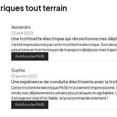
riques tout terrain
Alexandre
22 avril 2023
Une trottinette électrique qui révolutionne mes dép
J'ai été impressionné par cette trottinette électrique. Son de
sa batterie en font le moyen de transport idéal pour mes trajets
KickScooter P65E
Sophie
01 janvier 2023
Une expérience de conduite électrisante avec la trot
Cette trottinette électrique P65E m'a vraiment impressionné.
rendu mes déplacements urbains plus pratiques et agréables. L
freinage est réactif et fiable. Je la recommande vivement !
KickScooter P65E