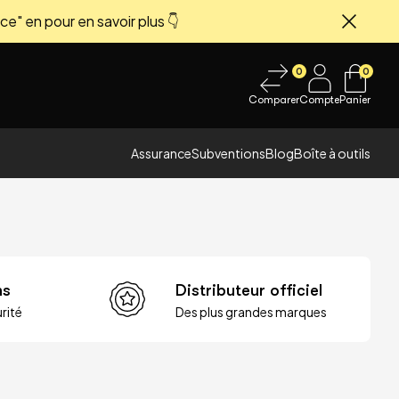
ce" en pour en savoir plus 👇
Fermer
0
0
Comparer
Compte
Panier
Assurance
Subventions
Blog
Boîte à outils
ns
Distributeur officiel
rité
Des plus grandes marques