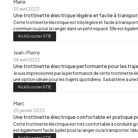
Marie
25 avril 2023
Une trottinette électrique légère et facile à transpor
Cette trottinette électrique est très légère et facile à transport
commun ou pour la ranger dans un petit espace. Elle est égalemen
KickScooter GT1E
Jean-Pierre
06 avril 2023
Une trottinette électrique performante pour les traj
Je suis impressionné par la performance de cette trottinette élec
une option idéale pour les trajets quotidiens. Sa batterie a u
KickScooter GT1E
Marc
20 janvier 2023
Une trottinette électrique confortable et pratique p
Cette trottinette électrique est très confortable à conduire grâ
est également facile à plier pour la ranger ou la transporter. Id
KickScooter GT1E