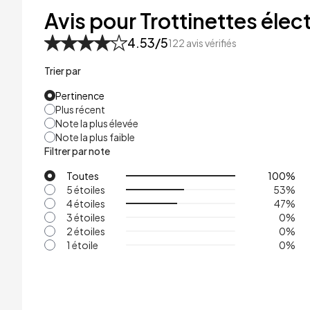
48kg
Avis pour Trottinettes élect
53kg
4.53
/5
122
avis vérifiés
Trier par
Pertinence
Plus récent
Note la plus élevée
Note la plus faible
Filtrer par note
Toutes
100
%
5 étoiles
53
%
4 étoiles
47
%
3 étoiles
0
%
2 étoiles
0
%
1 étoile
0
%