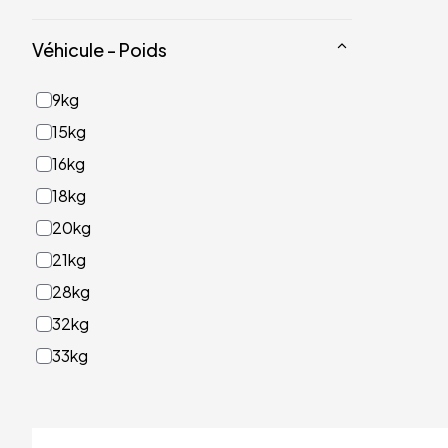
Véhicule - Poids
9kg
15kg
16kg
18kg
20kg
21kg
28kg
32kg
33kg
40kg
41kg