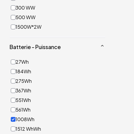
300 WW
500 WW
1500W*2W
Batterie - Puissance
27Wh
184Wh
275Wh
367Wh
551Wh
561Wh
1008Wh
1512 WhWh