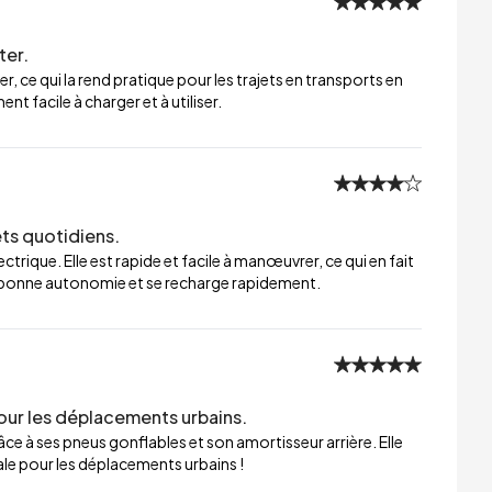
ter.
er, ce qui la rend pratique pour les trajets en transports en
t facile à charger et à utiliser.
ets quotidiens.
trique. Elle est rapide et facile à manœuvrer, ce qui en fait
ne bonne autonomie et se recharge rapidement.
our les déplacements urbains.
ce à ses pneus gonflables et son amortisseur arrière. Elle
éale pour les déplacements urbains !