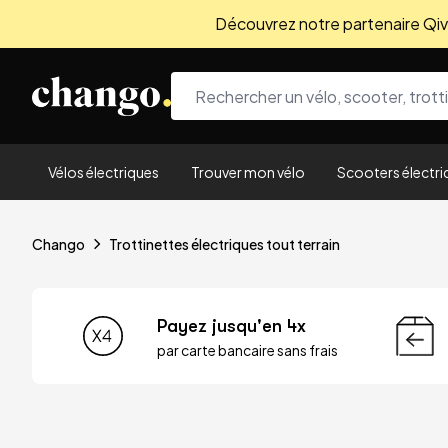
Découvrez notre partenaire Qivio
Skip to content
Vélos électriques
Trouver mon vélo
Scooters électri
Chango
Trottinettes électriques tout terrain
Payez jusqu'en 4x
par carte bancaire sans frais