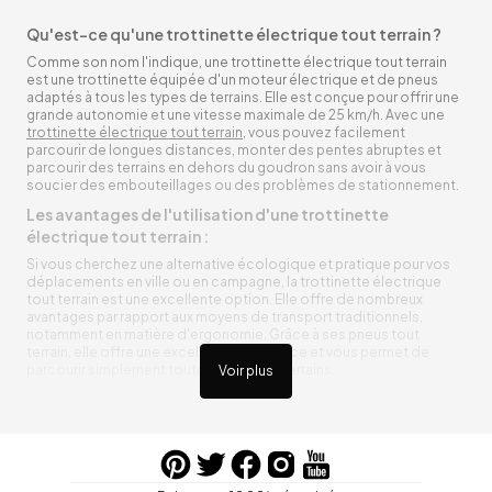
Qu'est-ce qu'une trottinette électrique tout terrain ?
Comme son nom l'indique, une trottinette électrique tout terrain
est une trottinette équipée d'un moteur électrique et de pneus
adaptés à tous les types de terrains. Elle est conçue pour offrir une
grande autonomie et une vitesse maximale de 25 km/h. Avec une
trottinette électrique tout terrain
, vous pouvez facilement
parcourir de longues distances, monter des pentes abruptes et
parcourir des terrains en dehors du goudron sans avoir à vous
soucier des embouteillages ou des problèmes de stationnement.
Les avantages de l'utilisation d'une trottinette
électrique tout terrain :
Si vous cherchez une alternative écologique et pratique pour vos
déplacements en ville ou en campagne, la trottinette électrique
tout terrain est une excellente option. Elle offre de nombreux
avantages par rapport aux moyens de transport traditionnels,
notamment en matière d'ergonomie. Grâce à ses pneus tout
terrain, elle offre une excellente adhérence et vous permet de
parcourir simplement toutes sortes de terrains.
Voir plus
Trottinette électrique tout terrain ergonomique
La trottinette électrique tout terrain est ergonomique et rend vos
déplacements agréables. Alimentée par une batterie rechargeable
entre vos trajets, vous n’aurez pas à vous soucier de l’état de sa
batterie. De plus, elle est équipée de pneus résistants qui peuvent