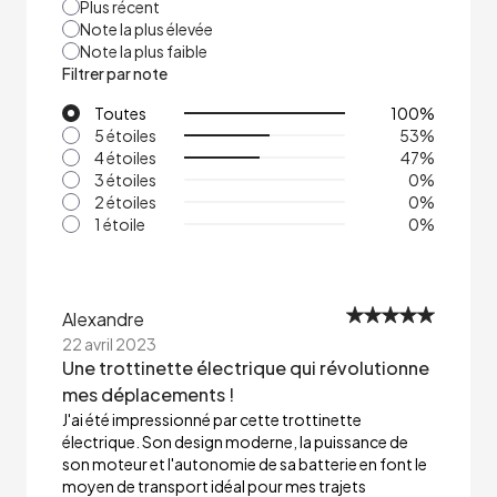
Plus récent
Note la plus élevée
Note la plus faible
Filtrer par note
Toutes
100
%
5 étoiles
53
%
4 étoiles
47
%
3 étoiles
0
%
2 étoiles
0
%
1 étoile
0
%
Alexandre
22 avril 2023
Une trottinette électrique qui révolutionne
mes déplacements !
J'ai été impressionné par cette trottinette
électrique. Son design moderne, la puissance de
son moteur et l'autonomie de sa batterie en font le
moyen de transport idéal pour mes trajets