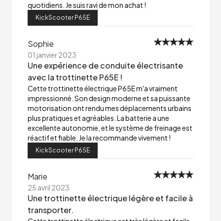
quotidiens. Je suis ravi de mon achat !
KickScooter P65E
Sophie
01 janvier 2023
Une expérience de conduite électrisante
avec la trottinette P65E !
Cette trottinette électrique P65E m'a vraiment
impressionné. Son design moderne et sa puissante
motorisation ont rendu mes déplacements urbains
plus pratiques et agréables. La batterie a une
excellente autonomie, et le système de freinage est
réactif et fiable. Je la recommande vivement !
KickScooter P65E
Marie
25 avril 2023
Une trottinette électrique légère et facile à
transporter.