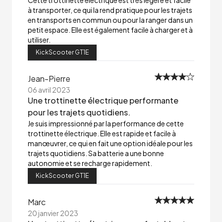
Cette trottinette électrique est très légère et facile
à transporter, ce qui la rend pratique pour les trajets
en transports en commun ou pour la ranger dans un
petit espace. Elle est également facile à charger et à
utiliser.
KickScooter GT1E
Jean-Pierre
06 avril 2023
Une trottinette électrique performante
pour les trajets quotidiens.
Je suis impressionné par la performance de cette
trottinette électrique. Elle est rapide et facile à
manœuvrer, ce qui en fait une option idéale pour les
trajets quotidiens. Sa batterie a une bonne
autonomie et se recharge rapidement.
KickScooter GT1E
Marc
20 janvier 2023