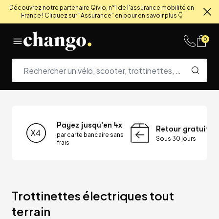
Découvrez notre partenaire Qivio, n°1 de l'assurance mobilité en
France ! Cliquez sur "Assurance" en pour en savoir plus 👇
Fe
Skip to content
0
Payez jusqu'en 4x
Retour gratuit
par carte bancaire sans
Sous 30 jours
frais
Trottinettes électriques tout 
terrain