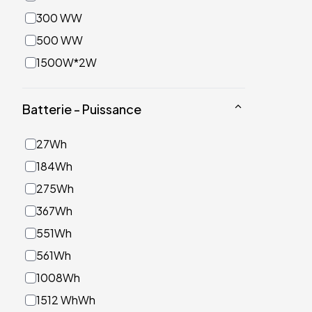
300 WW
500 WW
1500W*2W
Batterie - Puissance
27Wh
184Wh
275Wh
367Wh
551Wh
561Wh
1008Wh
1512 WhWh