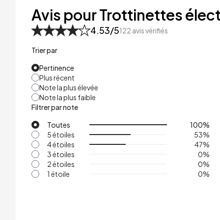
48kg
Avis pour Trottinettes élect
53kg
4.53
/5
122
avis vérifiés
Trier par
Pertinence
Plus récent
Note la plus élevée
Note la plus faible
Filtrer par note
Toutes
100
%
5 étoiles
53
%
4 étoiles
47
%
3 étoiles
0
%
2 étoiles
0
%
1 étoile
0
%