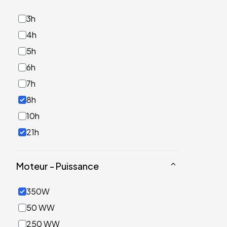
3h
4h
5h
6h
7h
8h
10h
21h
Moteur - Puissance
350W
50 WW
250 WW