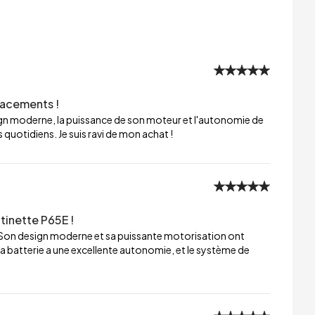
lacements !
sign moderne, la puissance de son moteur et l'autonomie de
 quotidiens. Je suis ravi de mon achat !
tinette P65E !
 Son design moderne et sa puissante motorisation ont
a batterie a une excellente autonomie, et le système de