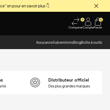
ce" en pour en savoir plus 👇
Fermer
0
0
Comparer
Compte
Panier
Assurance
Subventions
Blog
Boîte à outils
ns
Distributeur officiel
rité
Des plus grandes marques