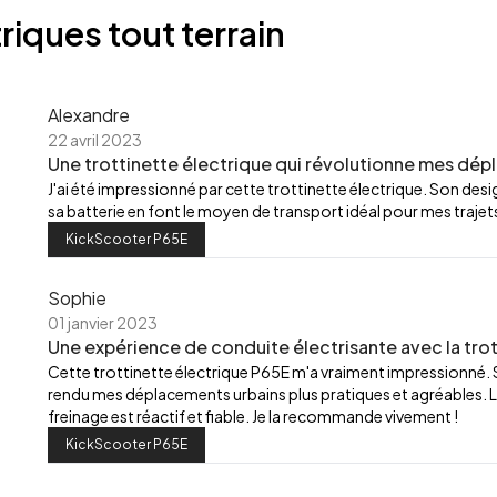
riques tout terrain
Alexandre
22 avril 2023
Une trottinette électrique qui révolutionne mes dép
J'ai été impressionné par cette trottinette électrique. Son de
sa batterie en font le moyen de transport idéal pour mes trajets
KickScooter P65E
Sophie
01 janvier 2023
Une expérience de conduite électrisante avec la trot
Cette trottinette électrique P65E m'a vraiment impressionné.
rendu mes déplacements urbains plus pratiques et agréables. L
freinage est réactif et fiable. Je la recommande vivement !
KickScooter P65E