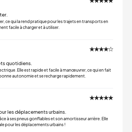
ter.
er, ce qui la rend pratique pour les trajets en transports en
t facile à charger et à utiliser.
ets quotidiens.
trique. Elle est rapide et facile à manœuvrer, ce qui en fait
ne bonne autonomie et se recharge rapidement.
our les déplacements urbains.
ce à ses pneus gonflables et son amortisseur arrière. Elle
éale pour les déplacements urbains !