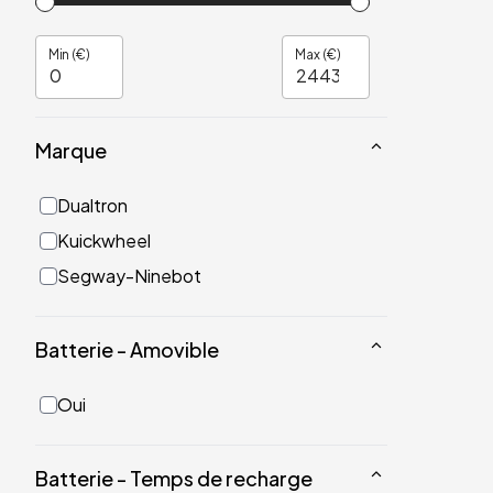
Min (€)
Max (€)
Marque
Dualtron
Kuickwheel
Segway-Ninebot
Batterie - Amovible
Oui
Batterie - Temps de recharge