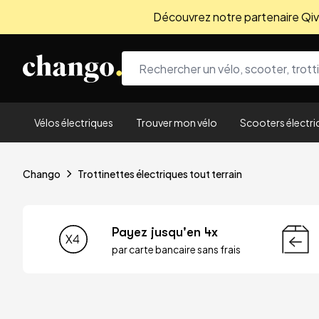
Découvrez notre partenaire Qivio
Skip to content
Vélos électriques
Trouver mon vélo
Scooters électri
Chango
Trottinettes électriques tout terrain
Payez jusqu'en 4x
par carte bancaire sans frais