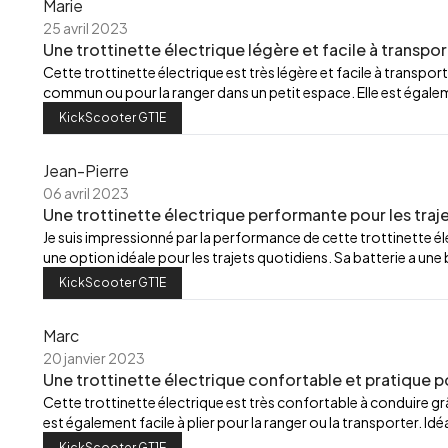
Marie
25 avril 2023
Une trottinette électrique légère et facile à transpor
Cette trottinette électrique est très légère et facile à transport
commun ou pour la ranger dans un petit espace. Elle est égalemen
KickScooter GT1E
Jean-Pierre
06 avril 2023
Une trottinette électrique performante pour les traj
Je suis impressionné par la performance de cette trottinette élec
une option idéale pour les trajets quotidiens. Sa batterie a u
KickScooter GT1E
Marc
20 janvier 2023
Une trottinette électrique confortable et pratique p
Cette trottinette électrique est très confortable à conduire grâ
est également facile à plier pour la ranger ou la transporter. Id
KickScooter GT1E