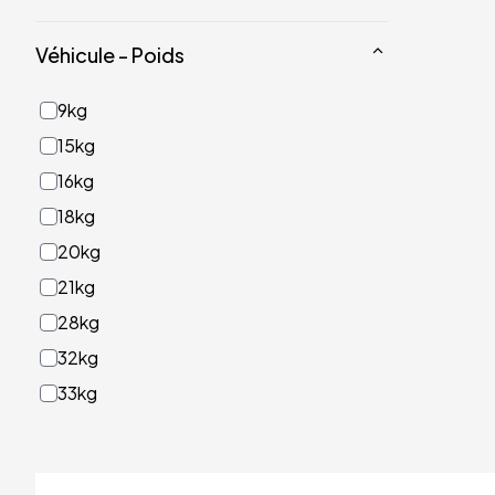
Véhicule - Poids
9kg
15kg
16kg
18kg
20kg
21kg
28kg
32kg
33kg
40kg
41kg