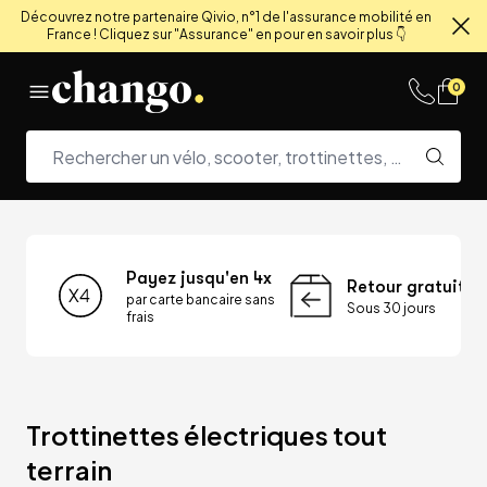
Découvrez notre partenaire Qivio, n°1 de l'assurance mobilité en
France ! Cliquez sur "Assurance" en pour en savoir plus 👇
Fe
Skip to content
0
Payez jusqu'en 4x
Retour gratuit
par carte bancaire sans
Sous 30 jours
frais
Trottinettes électriques tout 
terrain