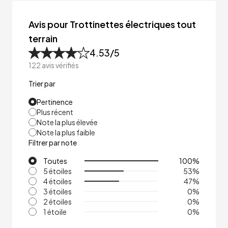
Avis pour Trottinettes électriques tout
terrain
4.53
/5
122
avis vérifiés
Trier par
Pertinence
Plus récent
Note la plus élevée
Note la plus faible
Filtrer par note
Toutes
100
%
5 étoiles
53
%
4 étoiles
47
%
3 étoiles
0
%
2 étoiles
0
%
1 étoile
0
%