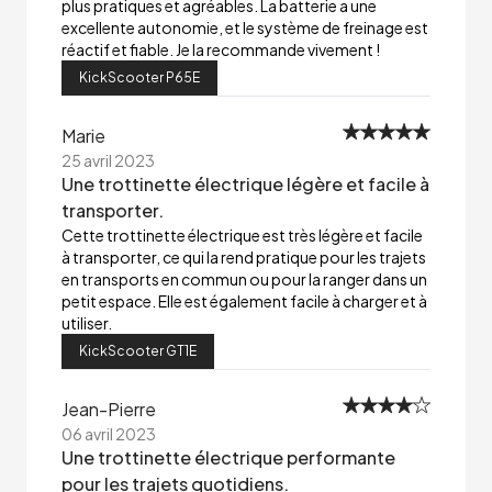
plus pratiques et agréables. La batterie a une
excellente autonomie, et le système de freinage est
réactif et fiable. Je la recommande vivement !
KickScooter P65E
Marie
25 avril 2023
Une trottinette électrique légère et facile à
transporter.
Cette trottinette électrique est très légère et facile
à transporter, ce qui la rend pratique pour les trajets
en transports en commun ou pour la ranger dans un
petit espace. Elle est également facile à charger et à
utiliser.
KickScooter GT1E
Jean-Pierre
06 avril 2023
Une trottinette électrique performante
pour les trajets quotidiens.