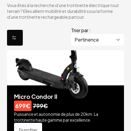
Vous êtes à la recherche d’une trottinette électrique tout
terrain ? Elles allient mobilité et durabilité sous la forme
d’une trottinette rechargeable partout.
Trier par :
Micro Condor II
699€
799€
Puissance et autonomie de plus de 20km. La
trottinette haute gamme par excellence.
En profiter