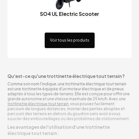
SO4 UL Electric Scooter
Voir tous les produits
Qu'est-ce qu'une trottinette électrique tout terrain ?
Comme son nom l'indique, une trottinette électrique tout terrain
est une trottinette équipée d'un moteur électrique et de pneus
adaptés à tous les types de terrains. Elle est conçue pour offrir une
grande autonomie et une vitesse maximale de 25 km/h. Avec une
trottinette électrique tout terrain
, vous pouvez facilement
parcourir de longues distances, monter des pentes abruptes et
parcourir des terrains en dehors du goudron sans avoir à vous
soucier des embouteillages ou des problèmes de stationnement.
Les avantages de l'utilisation d'une trottinette
électrique tout terrain :