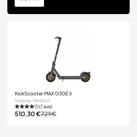
KickScooter MAX G30E II
Segway-Ninebot
(
7
avis)
510,30 €
729
€