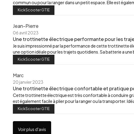
commun ou pour la ranger dans un petit espace. Elle est égalemen
KickScooter GT1E
Jean-Pierre
06 avril 2023
Une trottinette électrique performante pour les traj
Je suis impressionné par la performance de cette trottinette élec
une option idéale pour les trajets quotidiens. Sa batterie a u
KickScooter GT1E
Marc
20 janvier 2023
Une trottinette électrique confortable et pratique p
Cette trottinette électrique est très confortable à conduire grâ
est également facile à plier pour la ranger ou la transporter. Id
KickScooter GT1E
Voir plus d'avis