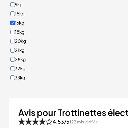
9kg
15kg
16kg
18kg
20kg
21kg
28kg
32kg
33kg
40kg
41kg
48kg
Avis pour Trottinettes élect
53kg
4.53
/5
122
avis vérifiés