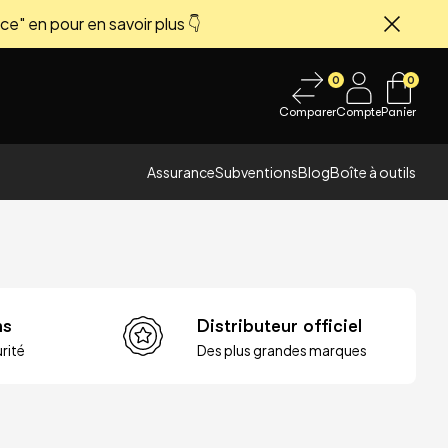
ce" en pour en savoir plus 👇
Fermer
0
0
Comparer
Compte
Panier
Assurance
Subventions
Blog
Boîte à outils
ns
Distributeur officiel
rité
Des plus grandes marques