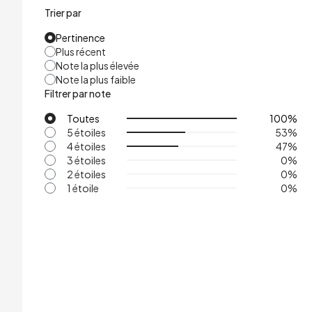
Trier par
Pertinence
Plus récent
Note la plus élevée
Note la plus faible
Filtrer par note
Toutes
100
%
5 étoiles
53
%
4 étoiles
47
%
3 étoiles
0
%
2 étoiles
0
%
1 étoile
0
%