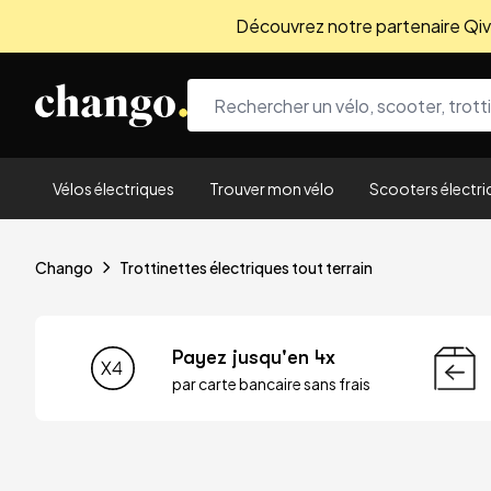
Découvrez notre partenaire Qivio
Skip to content
Vélos électriques
Trouver mon vélo
Scooters électri
Chango
Trottinettes électriques tout terrain
Payez jusqu'en 4x
par carte bancaire sans frais