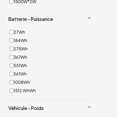
1500W*2W
Batterie - Puissance
27Wh
184Wh
275Wh
367Wh
551Wh
561Wh
1008Wh
1512 WhWh
Véhicule - Poids