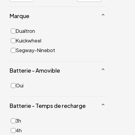
Marque
Dualtron
Kuickwheel
Segway-Ninebot
Batterie - Amovible
Oui
Batterie - Temps de recharge
3h
4h