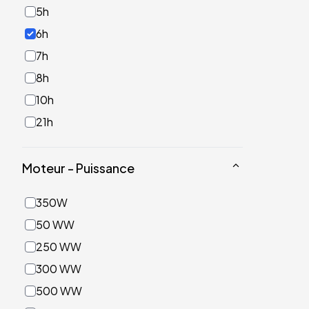
5h
6h
7h
8h
10h
21h
Moteur - Puissance
350W
50 WW
250 WW
300 WW
500 WW