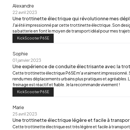
Alexandre
22 avril 2023
Une trottinette électrique qui révolutionne mes dép
J'ai été impressionné par cette trottinette électrique. Son de
sa batterie en font le moyen de transport idéal pour mes trajets
KickScooter P65E
Sophie
01 janvier 2023
Une expérience de conduite électrisante avec la trot
Cette trottinette électrique P65E m'a vraiment impressionné.
rendu mes déplacements urbains plus pratiques et agréables. L
freinage est réactif et fiable. Je la recommande vivement !
KickScooter P65E
Marie
25 avril 2023
Une trottinette électrique légère et facile à transpor
Cette trottinette électrique est très légère et facile à transport