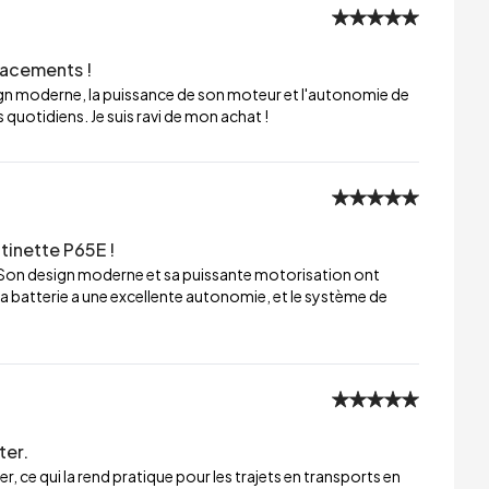
lacements !
sign moderne, la puissance de son moteur et l'autonomie de
 quotidiens. Je suis ravi de mon achat !
tinette P65E !
 Son design moderne et sa puissante motorisation ont
a batterie a une excellente autonomie, et le système de
ter.
er, ce qui la rend pratique pour les trajets en transports en