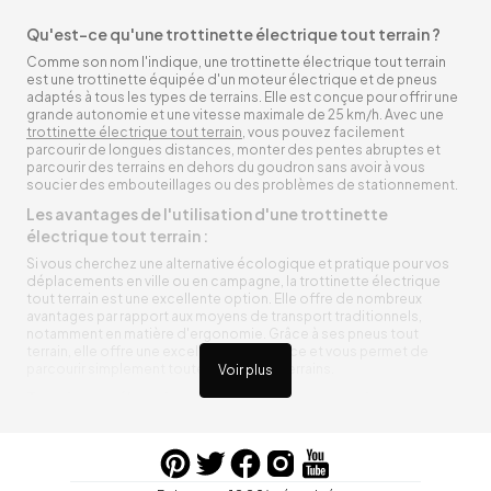
Qu'est-ce qu'une trottinette électrique tout terrain ?
Comme son nom l'indique, une trottinette électrique tout terrain
est une trottinette équipée d'un moteur électrique et de pneus
adaptés à tous les types de terrains. Elle est conçue pour offrir une
grande autonomie et une vitesse maximale de 25 km/h. Avec une
trottinette électrique tout terrain
, vous pouvez facilement
parcourir de longues distances, monter des pentes abruptes et
parcourir des terrains en dehors du goudron sans avoir à vous
soucier des embouteillages ou des problèmes de stationnement.
Les avantages de l'utilisation d'une trottinette
électrique tout terrain :
Si vous cherchez une alternative écologique et pratique pour vos
déplacements en ville ou en campagne, la trottinette électrique
tout terrain est une excellente option. Elle offre de nombreux
avantages par rapport aux moyens de transport traditionnels,
notamment en matière d'ergonomie. Grâce à ses pneus tout
terrain, elle offre une excellente adhérence et vous permet de
parcourir simplement toutes sortes de terrains.
Voir plus
Trottinette électrique tout terrain ergonomique
La trottinette électrique tout terrain est ergonomique et rend vos
déplacements agréables. Alimentée par une batterie rechargeable
entre vos trajets, vous n’aurez pas à vous soucier de l’état de sa
batterie. De plus, elle est équipée de pneus résistants qui peuvent