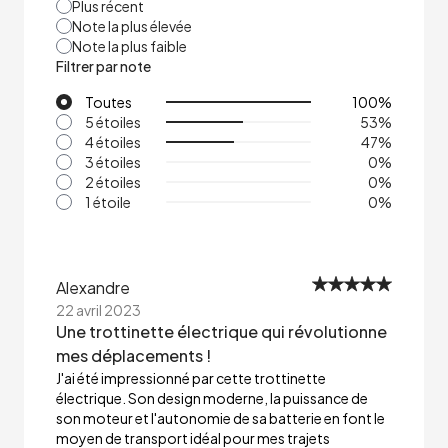
Plus récent
Note la plus élevée
Note la plus faible
Filtrer par note
Toutes
100
%
5 étoiles
53
%
4 étoiles
47
%
3 étoiles
0
%
2 étoiles
0
%
1 étoile
0
%
Alexandre
22 avril 2023
Une trottinette électrique qui révolutionne
mes déplacements !
J'ai été impressionné par cette trottinette
électrique. Son design moderne, la puissance de
son moteur et l'autonomie de sa batterie en font le
moyen de transport idéal pour mes trajets