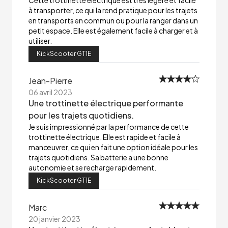
Cette trottinette électrique est très légère et facile
à transporter, ce qui la rend pratique pour les trajets
en transports en commun ou pour la ranger dans un
petit espace. Elle est également facile à charger et à
utiliser.
KickScooter GT1E
Jean-Pierre
06 avril 2023
Une trottinette électrique performante
pour les trajets quotidiens.
Je suis impressionné par la performance de cette
trottinette électrique. Elle est rapide et facile à
manœuvrer, ce qui en fait une option idéale pour les
trajets quotidiens. Sa batterie a une bonne
autonomie et se recharge rapidement.
KickScooter GT1E
Marc
20 janvier 2023