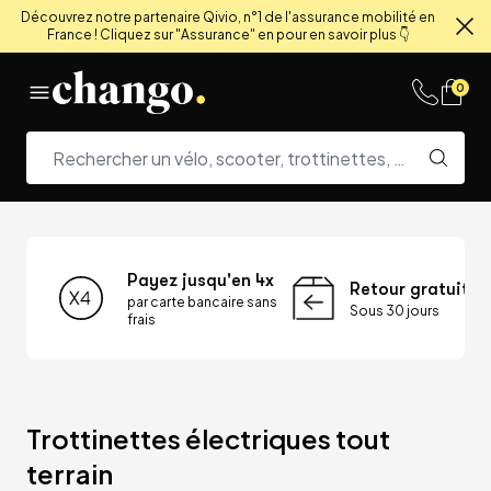
Découvrez notre partenaire Qivio, n°1 de l'assurance mobilité en
France ! Cliquez sur "Assurance" en pour en savoir plus 👇
Fe
Skip to content
0
Payez jusqu'en 4x
Retour gratuit
par carte bancaire sans
Sous 30 jours
frais
Trottinettes électriques tout 
terrain