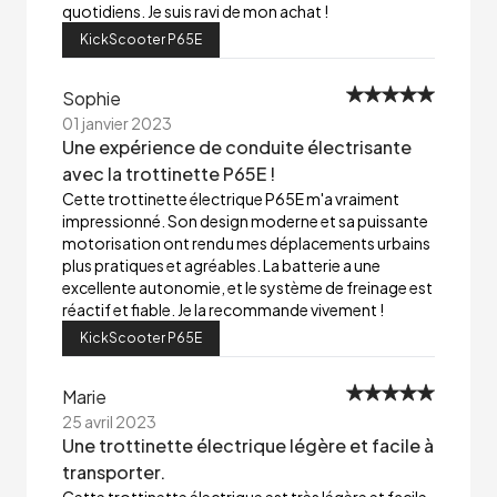
quotidiens. Je suis ravi de mon achat !
KickScooter P65E
Sophie
01 janvier 2023
Une expérience de conduite électrisante
avec la trottinette P65E !
Cette trottinette électrique P65E m'a vraiment
impressionné. Son design moderne et sa puissante
motorisation ont rendu mes déplacements urbains
plus pratiques et agréables. La batterie a une
excellente autonomie, et le système de freinage est
réactif et fiable. Je la recommande vivement !
KickScooter P65E
Marie
25 avril 2023
Une trottinette électrique légère et facile à
transporter.