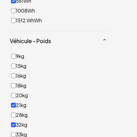
561Wh
1008Wh
1512 WhWh
Véhicule - Poids
9kg
15kg
16kg
18kg
20kg
21kg
28kg
32kg
33kg