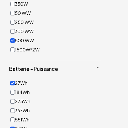
350W
50 WW
250 WW
300 WW
500 WW
1500W*2W
Batterie - Puissance
27Wh
184Wh
275Wh
367Wh
551Wh