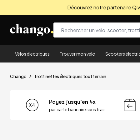
Découvrez notre partenaire Qivio
Skip to content
Vélos électriques
Trouver mon vélo
Scooters électri
Chango
Trottinettes électriques tout terrain
Payez jusqu'en 4x
par carte bancaire sans frais