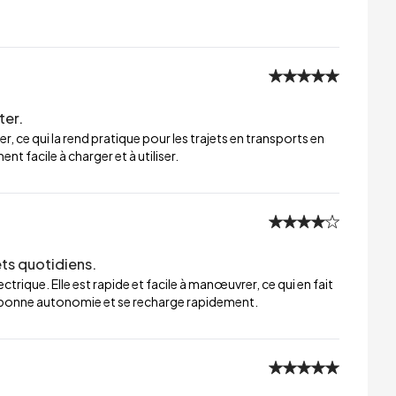
ter.
er, ce qui la rend pratique pour les trajets en transports en
t facile à charger et à utiliser.
ets quotidiens.
trique. Elle est rapide et facile à manœuvrer, ce qui en fait
ne bonne autonomie et se recharge rapidement.