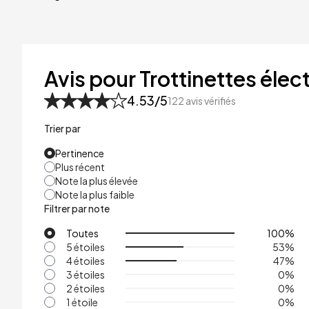
40kg
41kg
48kg
Avis pour Trottinettes élect
53kg
4.53
/5
122
avis vérifiés
Trier par
Pertinence
Plus récent
Note la plus élevée
Note la plus faible
Filtrer par note
Toutes
100
%
5 étoiles
53
%
4 étoiles
47
%
3 étoiles
0
%
2 étoiles
0
%
1 étoile
0
%