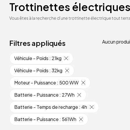
Trottinettes électriques
Vous êtes à la recherche d’une trottinette électrique tout terrai
Filtres appliqués
Aucun produi
Véhicule - Poids
:
21kg
Véhicule - Poids
:
32kg
Moteur - Puissance
:
500 WW
Batterie - Puissance
:
27Wh
Batterie - Temps de recharge
:
4h
Batterie - Puissance
:
561Wh