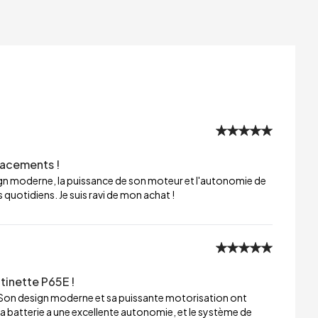
lacements !
sign moderne, la puissance de son moteur et l'autonomie de
 quotidiens. Je suis ravi de mon achat !
tinette P65E !
 Son design moderne et sa puissante motorisation ont
a batterie a une excellente autonomie, et le système de