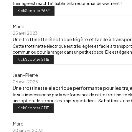
freinage est réactif et fiable. Je la recommande vivement !
KickScooter P65E
Marie
25 avril 2023
Une trottinette électrique légère et facile à transpor
Cette trottinette électrique est très légère et facile à transport
commun ou pour la ranger dans un petit espace. Elle est égalemen
KickScooter GT1E
Jean-Pierre
06 avril 2023
Une trottinette électrique performante pour les traj
Je suis impressionné par la performance de cette trottinette élec
une option idéale pour les trajets quotidiens. Sa batterie a u
KickScooter GT1E
Marc
20 janvier 2023