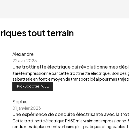
riques tout terrain
Alexandre
22 avril 2023
Une trottinette électrique qui révolutionne mes dép
J'ai été impressionné par cette trottinette électrique. Son de
sa batterie en font le moyen de transport idéal pour mes trajets
KickScooter P65E
Sophie
01 janvier 2023
Une expérience de conduite électrisante avec la trot
Cette trottinette électrique P65E m'a vraiment impressionné.
rendu mes déplacements urbains plus pratiques et agréables. L