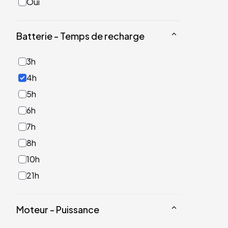
Oui
Batterie - Temps de recharge
3h
4h
5h
6h
7h
8h
10h
21h
Moteur - Puissance