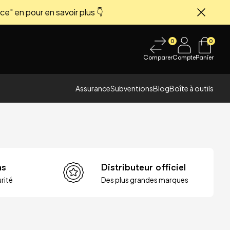
ce" en pour en savoir plus 👇
Fermer
0
0
Comparer
Compte
Panier
Assurance
Subventions
Blog
Boîte à outils
ns
Distributeur officiel
rité
Des plus grandes marques