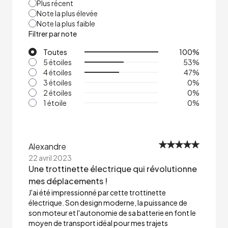
Plus récent
Note la plus élevée
Note la plus faible
Filtrer par note
Toutes
100
%
5 étoiles
53
%
4 étoiles
47
%
3 étoiles
0
%
2 étoiles
0
%
1 étoile
0
%
Alexandre
22 avril 2023
Une trottinette électrique qui révolutionne
mes déplacements !
J'ai été impressionné par cette trottinette
électrique. Son design moderne, la puissance de
son moteur et l'autonomie de sa batterie en font le
moyen de transport idéal pour mes trajets