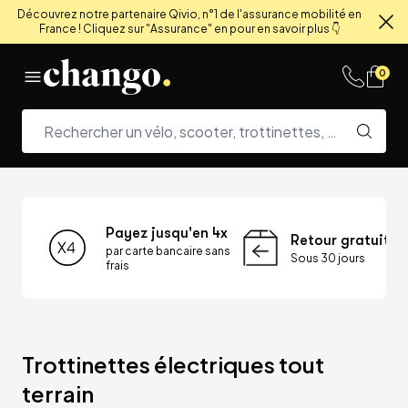
Découvrez notre partenaire Qivio, n°1 de l'assurance mobilité en
France ! Cliquez sur "Assurance" en pour en savoir plus 👇
Fe
Skip to content
0
Payez jusqu'en 4x
Retour gratuit
par carte bancaire sans
Sous 30 jours
frais
Trottinettes électriques tout 
terrain