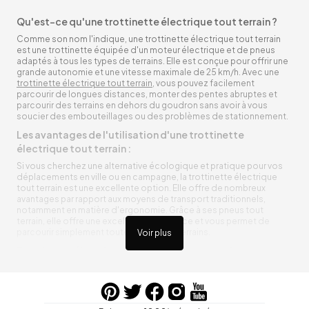
Qu'est-ce qu'une trottinette électrique tout terrain ?
Comme son nom l'indique, une trottinette électrique tout terrain
est une trottinette équipée d'un moteur électrique et de pneus
adaptés à tous les types de terrains. Elle est conçue pour offrir une
grande autonomie et une vitesse maximale de 25 km/h. Avec une
trottinette électrique tout terrain
, vous pouvez facilement
parcourir de longues distances, monter des pentes abruptes et
parcourir des terrains en dehors du goudron sans avoir à vous
soucier des embouteillages ou des problèmes de stationnement.
Les avantages de l'utilisation d'une trottinette
électrique tout terrain :
Si vous cherchez une alternative écologique et pratique pour vos
déplacements en ville ou en campagne, la trottinette électrique
tout terrain est une excellente option. Elle offre de nombreux
avantages par rapport aux moyens de transport traditionnels,
notamment en matière d'ergonomie. Grâce à ses pneus tout
terrain, elle offre une excellente adhérence et vous permet de
parcourir simplement toutes sortes de terrains.
Voir plus
Trottinette électrique tout terrain ergonomique
La trottinette électrique tout terrain est ergonomique et rend vos
déplacements agréables. Alimentée par une batterie rechargeable
entre vos trajets, vous n’aurez pas à vous soucier de l’état de sa
batterie. De plus, elle est équipée de pneus résistants qui peuvent