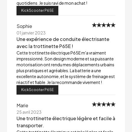
quotidiens. Je suis ravi de mon achat !
KickScooter P65E
Sophie
01 janvier 2023
Une expérience de conduite électrisante
avec la trottinette P65E !
Cette trottinette électrique P65E m'a vraiment
impressionné. Son design moderne et sa puissante
motorisation ont rendu mes déplacements urbains
plus pratiques et agréables. La batterie a une
excellente autonomie, et le système de freinage est
réactif et fiable. Je la recommande vivement !
KickScooter P65E
Marie
25 avril 2023
Une trottinette électrique légère et facile à
transporter.