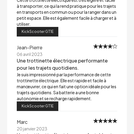
Cette trottinette électrique est très légère et facile
à transporter, ce qui la rend pratique pour les trajets
en transports en commun ou pour la ranger dans un
petit espace. Elle est également facile à charger et à
utiliser.
KickScooter GT1E
Jean-Pierre
06 avril 2023
Une trottinette électrique performante
pour les trajets quotidiens.
Je suis impressionné par la performance de cette
trottinette électrique. Elle est rapide et facile à
manœuvrer, ce qui en fait une option idéale pour les
trajets quotidiens. Sa batterie a une bonne
autonomie et se recharge rapidement.
KickScooter GT1E
Marc
20 janvier 2023