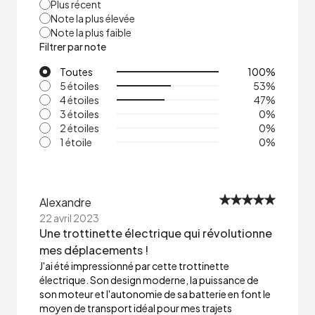
Plus récent
Note la plus élevée
Note la plus faible
Filtrer par note
Toutes
100
%
5 étoiles
53
%
4 étoiles
47
%
3 étoiles
0
%
2 étoiles
0
%
1 étoile
0
%
Alexandre
22 avril 2023
Une trottinette électrique qui révolutionne
mes déplacements !
J'ai été impressionné par cette trottinette
électrique. Son design moderne, la puissance de
son moteur et l'autonomie de sa batterie en font le
moyen de transport idéal pour mes trajets