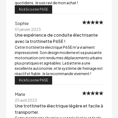
quotidiens. Je suis ravi de mon achat !
KickScooter P65E
Sophie
01 janvier 2023
Une expérience de conduite électrisante
avec la trottinette P65E !
Cette trottinette électrique P65E m'a vraiment
impressionné. Son design moderne et sa puissante
motorisation ont rendu mes déplacements urbains
plus pratiques et agréables. La batterie a une
excellente autonomie, et le système de freinage est
réactif et fiable. Je la recommande vivement !
KickScooter P65E
Marie
25 avril 2023
Une trottinette électrique légère et facile à
transporter.