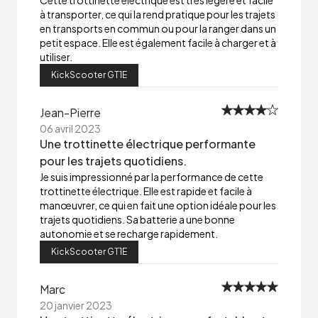
Cette trottinette électrique est très légère et facile
à transporter, ce qui la rend pratique pour les trajets
en transports en commun ou pour la ranger dans un
petit espace. Elle est également facile à charger et à
utiliser.
KickScooter GT1E
Jean-Pierre
06 avril 2023
Une trottinette électrique performante
pour les trajets quotidiens.
Je suis impressionné par la performance de cette
trottinette électrique. Elle est rapide et facile à
manœuvrer, ce qui en fait une option idéale pour les
trajets quotidiens. Sa batterie a une bonne
autonomie et se recharge rapidement.
KickScooter GT1E
Marc
20 janvier 2023