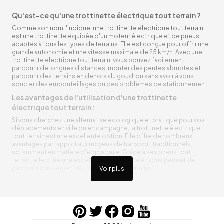
Qu'est-ce qu'une trottinette électrique tout terrain ?
Comme son nom l'indique, une trottinette électrique tout terrain
est une trottinette équipée d'un moteur électrique et de pneus
adaptés à tous les types de terrains. Elle est conçue pour offrir une
grande autonomie et une vitesse maximale de 25 km/h. Avec une
trottinette électrique tout terrain
, vous pouvez facilement
parcourir de longues distances, monter des pentes abruptes et
parcourir des terrains en dehors du goudron sans avoir à vous
soucier des embouteillages ou des problèmes de stationnement.
Les avantages de l'utilisation d'une trottinette
électrique tout terrain :
Si vous cherchez une alternative écologique et pratique pour vos
déplacements en ville ou en campagne, la trottinette électrique
tout terrain est une excellente option. Elle offre de nombreux
avantages par rapport aux moyens de transport traditionnels,
notamment en matière d'ergonomie. Grâce à ses pneus tout
terrain, elle offre une excellente adhérence et vous permet de
parcourir simplement toutes sortes de terrains.
Voir plus
Trottinette électrique tout terrain ergonomique
La trottinette électrique tout terrain est ergonomique et rend vos
déplacements agréables. Alimentée par une batterie rechargeable
entre vos trajets, vous n’aurez pas à vous soucier de l’état de sa
batterie. De plus, elle est équipée de pneus résistants qui peuvent