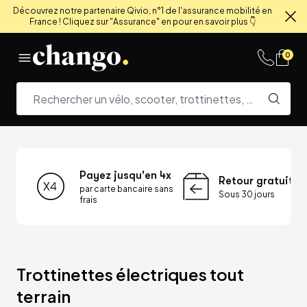
Découvrez notre partenaire Qivio, n°1 de l'assurance mobilité en
France ! Cliquez sur "Assurance" en pour en savoir plus 👇
Fe
Skip to content
0
Payez jusqu'en 4x
Retour gratuit
par carte bancaire sans
Sous 30 jours
frais
Trottinettes électriques tout 
terrain