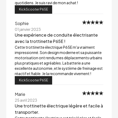
quotidiens. Je suis ravi de mon achat !
KickScooter P65E
Sophie
01 janvier 2023
Une expérience de conduite électrisante
avec la trottinette P65E !
Cette trottinette électrique P65E m'a vraiment
impressionné. Son design moderne et sa puissante
motorisation ont rendu mes déplacements urbains
plus pratiques et agréables. La batterie a une
excellente autonomie, et le système de freinage est
réactif et fiable. Je la recommande vivement !
KickScooter P65E
Marie
25 avril 2023
Une trottinette électrique légère et facile à
transporter.