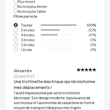
Plus récent
Note la plus élevée
Note la plus faible
Filtrer par note
Toutes
100
%
5 étoiles
53
%
4 étoiles
47
%
3 étoiles
0
%
2 étoiles
0
%
1 étoile
0
%
Alexandre
22 avril 2023
Une trottinette électrique qui révolutionne
mes déplacements !
J'ai été impressionné par cette trottinette
électrique. Son design moderne, la puissance de
son moteur et l'autonomie de sa batterie en font le
moyen de transport idéal pour mes trajets