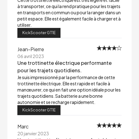
Cette trottinette électrique est très légère et facile
à transporter, ce qui la rend pratique pour les trajets
en transports en commun ou pour la ranger dans un
petit espace. Elle est également facile à charger et à
utiliser.
KickScooter GT1E
Jean-Pierre
06 avril 2023
Une trottinette électrique performante
pour les trajets quotidiens.
Je suis impressionné par la performance de cette
trottinette électrique. Elle est rapide et facile à
manœuvrer, ce qui en fait une option idéale pour les
trajets quotidiens. Sa batterie a une bonne
autonomie et se recharge rapidement.
KickScooter GT1E
Marc
20 janvier 2023