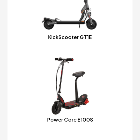
KickScooter GT1E
Power Core E100S