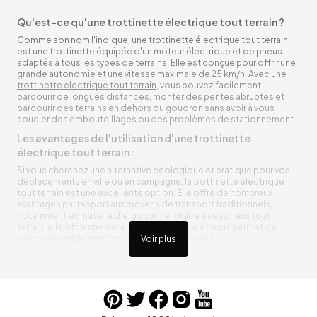
Qu'est-ce qu'une trottinette électrique tout terrain ?
Comme son nom l'indique, une trottinette électrique tout terrain
est une trottinette équipée d'un moteur électrique et de pneus
adaptés à tous les types de terrains. Elle est conçue pour offrir une
grande autonomie et une vitesse maximale de 25 km/h. Avec une
trottinette électrique tout terrain
, vous pouvez facilement
parcourir de longues distances, monter des pentes abruptes et
parcourir des terrains en dehors du goudron sans avoir à vous
soucier des embouteillages ou des problèmes de stationnement.
Les avantages de l'utilisation d'une trottinette
électrique tout terrain :
Si vous cherchez une alternative écologique et pratique pour vos
déplacements en ville ou en campagne, la trottinette électrique
tout terrain est une excellente option. Elle offre de nombreux
avantages par rapport aux moyens de transport traditionnels,
notamment en matière d'ergonomie. Grâce à ses pneus tout
terrain, elle offre une excellente adhérence et vous permet de
parcourir simplement toutes sortes de terrains.
Voir plus
Trottinette électrique tout terrain ergonomique
La trottinette électrique tout terrain est ergonomique et rend vos
déplacements agréables. Alimentée par une batterie rechargeable
entre vos trajets, vous n’aurez pas à vous soucier de l’état de sa
batterie. De plus, elle est équipée de pneus résistants qui peuvent