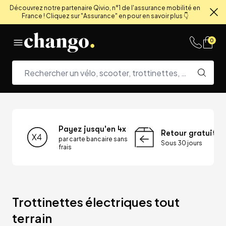
Découvrez notre partenaire Qivio, n°1 de l'assurance mobilité en
France ! Cliquez sur "Assurance" en pour en savoir plus 👇
Fe
Skip to content
0
Payez jusqu'en 4x
Retour gratuit
par carte bancaire sans
Sous 30 jours
frais
Trottinettes électriques tout 
terrain