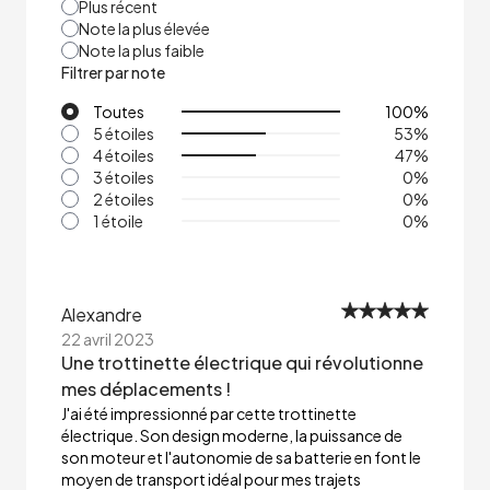
Plus récent
Note la plus élevée
Note la plus faible
Filtrer par note
Toutes
100
%
5 étoiles
53
%
4 étoiles
47
%
3 étoiles
0
%
2 étoiles
0
%
1 étoile
0
%
Alexandre
22 avril 2023
Une trottinette électrique qui révolutionne
mes déplacements !
J'ai été impressionné par cette trottinette
électrique. Son design moderne, la puissance de
son moteur et l'autonomie de sa batterie en font le
moyen de transport idéal pour mes trajets