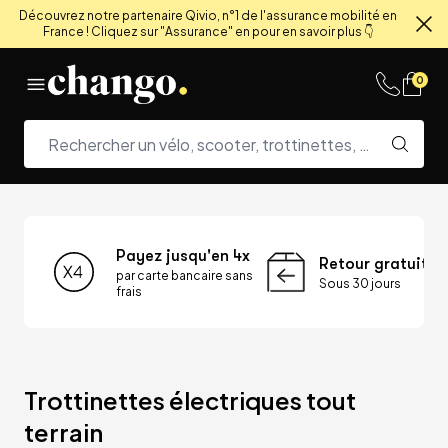
Découvrez notre partenaire Qivio, n°1 de l'assurance mobilité en
France ! Cliquez sur "Assurance" en pour en savoir plus 👇
Fe
Skip to content
0
Payez jusqu'en 4x
Retour gratuit
par carte bancaire sans
Sous 30 jours
frais
Trottinettes électriques tout 
terrain