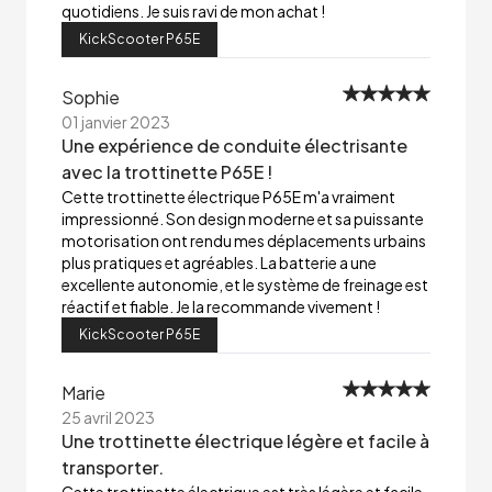
quotidiens. Je suis ravi de mon achat !
KickScooter P65E
Sophie
01 janvier 2023
Une expérience de conduite électrisante
avec la trottinette P65E !
Cette trottinette électrique P65E m'a vraiment
impressionné. Son design moderne et sa puissante
motorisation ont rendu mes déplacements urbains
plus pratiques et agréables. La batterie a une
excellente autonomie, et le système de freinage est
réactif et fiable. Je la recommande vivement !
KickScooter P65E
Marie
25 avril 2023
Une trottinette électrique légère et facile à
transporter.