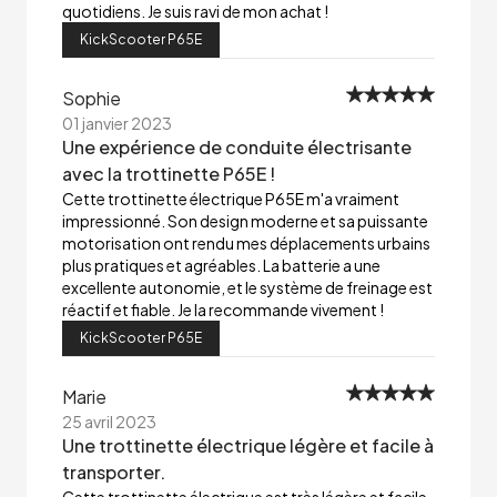
quotidiens. Je suis ravi de mon achat !
KickScooter P65E
Sophie
01 janvier 2023
Une expérience de conduite électrisante
avec la trottinette P65E !
Cette trottinette électrique P65E m'a vraiment
impressionné. Son design moderne et sa puissante
motorisation ont rendu mes déplacements urbains
plus pratiques et agréables. La batterie a une
excellente autonomie, et le système de freinage est
réactif et fiable. Je la recommande vivement !
KickScooter P65E
Marie
25 avril 2023
Une trottinette électrique légère et facile à
transporter.