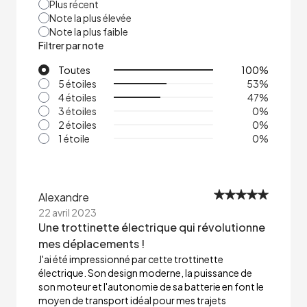
Plus récent
Note la plus élevée
Note la plus faible
Filtrer par note
Toutes
100
%
5 étoiles
53
%
4 étoiles
47
%
3 étoiles
0
%
2 étoiles
0
%
1 étoile
0
%
Alexandre
22 avril 2023
Une trottinette électrique qui révolutionne
mes déplacements !
J'ai été impressionné par cette trottinette
électrique. Son design moderne, la puissance de
son moteur et l'autonomie de sa batterie en font le
moyen de transport idéal pour mes trajets