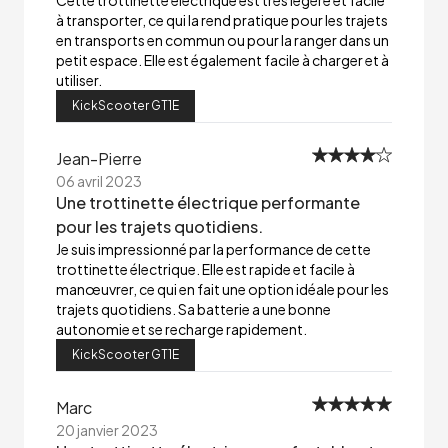
Cette trottinette électrique est très légère et facile
à transporter, ce qui la rend pratique pour les trajets
en transports en commun ou pour la ranger dans un
petit espace. Elle est également facile à charger et à
utiliser.
KickScooter GT1E
Jean-Pierre
06 avril 2023
Une trottinette électrique performante
pour les trajets quotidiens.
Je suis impressionné par la performance de cette
trottinette électrique. Elle est rapide et facile à
manœuvrer, ce qui en fait une option idéale pour les
trajets quotidiens. Sa batterie a une bonne
autonomie et se recharge rapidement.
KickScooter GT1E
Marc
20 janvier 2023