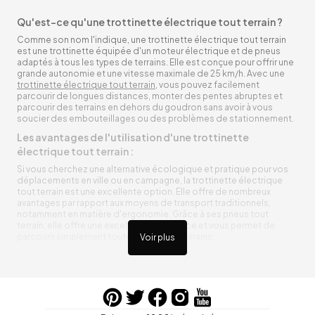
Qu'est-ce qu'une trottinette électrique tout terrain ?
Comme son nom l'indique, une trottinette électrique tout terrain
est une trottinette équipée d'un moteur électrique et de pneus
adaptés à tous les types de terrains. Elle est conçue pour offrir une
grande autonomie et une vitesse maximale de 25 km/h. Avec une
trottinette électrique tout terrain
, vous pouvez facilement
parcourir de longues distances, monter des pentes abruptes et
parcourir des terrains en dehors du goudron sans avoir à vous
soucier des embouteillages ou des problèmes de stationnement.
Les avantages de l'utilisation d'une trottinette
électrique tout terrain :
Si vous cherchez une alternative écologique et pratique pour vos
déplacements en ville ou en campagne, la trottinette électrique
tout terrain est une excellente option. Elle offre de nombreux
avantages par rapport aux moyens de transport traditionnels,
notamment en matière d'ergonomie. Grâce à ses pneus tout
terrain, elle offre une excellente adhérence et vous permet de
parcourir simplement toutes sortes de terrains.
Voir plus
Trottinette électrique tout terrain ergonomique
La trottinette électrique tout terrain est ergonomique et rend vos
déplacements agréables. Alimentée par une batterie rechargeable
entre vos trajets, vous n’aurez pas à vous soucier de l’état de sa
batterie. De plus, elle est équipée de pneus résistants qui peuvent