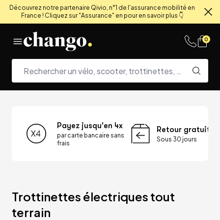
Découvrez notre partenaire Qivio, n°1 de l'assurance mobilité en
France ! Cliquez sur "Assurance" en pour en savoir plus 👇
Fe
Skip to content
0
Payez jusqu'en 4x
Retour gratuit
par carte bancaire sans
Sous 30 jours
frais
Trottinettes électriques tout 
terrain