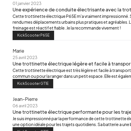
01 janvier 2023
Une expérience de conduite électrisante avec la trot
Cette trottinette électrique P65E m'a vraiment impressionné.
rendu mes déplacements urbains plus pratiques et agréables. L
freinage est réactif et fiable. Je la recommande vivement !
KickScooter P65E
Marie
25 avril 2023
Une trottinette électrique légère et facile à transpor
Cette trottinette électrique est très légère et facile à transport
commun ou pour la ranger dans un petit espace. Elle est égalemen
KickScooter GT1E
Jean-Pierre
06 avril 2023
Une trottinette électrique performante pour les traj
Je suis impressionné par la performance de cette trottinette élec
une option idéale pour les trajets quotidiens. Sa batterie a u