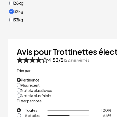
28kg
32kg
33kg
40kg
41kg
48kg
Avis pour Trottinettes élect
53kg
4.53
/5
122
avis vérifiés
Trier par
Pertinence
Plus récent
Note la plus élevée
Note la plus faible
Filtrer par note
Toutes
100
%
5 étoiles
53
%