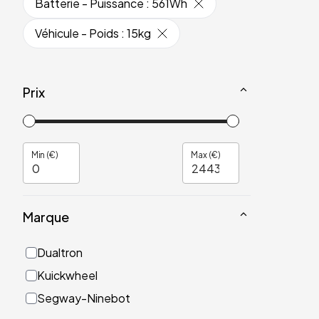
Batterie - Puissance
:
561Wh
Véhicule - Poids
:
15kg
Prix
Min (€)
Max (€)
Marque
Dualtron
Kuickwheel
Segway-Ninebot