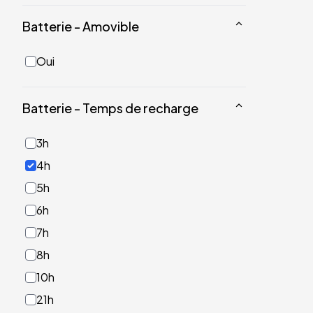
Batterie - Amovible
Oui
Batterie - Temps de recharge
3h
4h
5h
6h
7h
8h
10h
21h