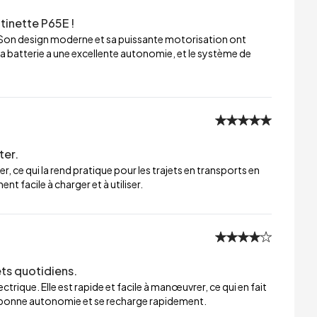
tinette P65E !
 Son design moderne et sa puissante motorisation ont
a batterie a une excellente autonomie, et le système de
ter.
er, ce qui la rend pratique pour les trajets en transports en
t facile à charger et à utiliser.
ets quotidiens.
trique. Elle est rapide et facile à manœuvrer, ce qui en fait
ne bonne autonomie et se recharge rapidement.