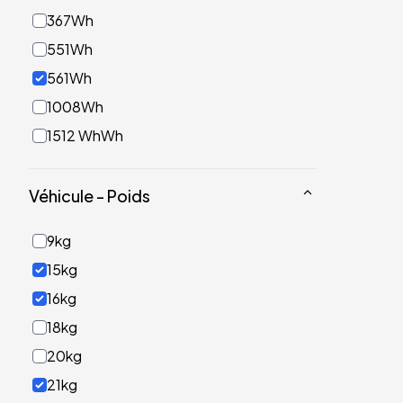
367Wh
551Wh
561Wh
1008Wh
1512 WhWh
Véhicule - Poids
9kg
15kg
16kg
18kg
20kg
21kg