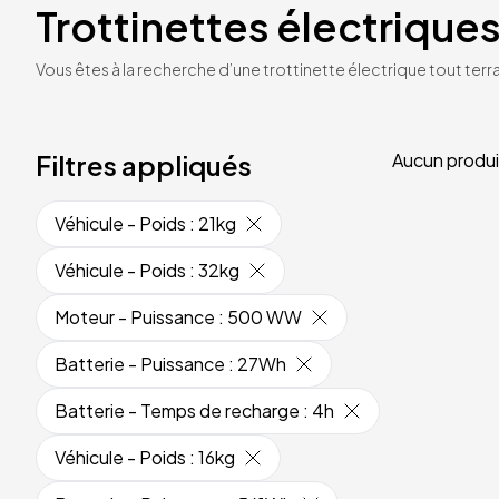
Trottinettes électriques
Vous êtes à la recherche d’une trottinette électrique tout terrai
Filtres appliqués
Aucun produi
Véhicule - Poids
:
21kg
Véhicule - Poids
:
32kg
Moteur - Puissance
:
500 WW
Batterie - Puissance
:
27Wh
Batterie - Temps de recharge
:
4h
Véhicule - Poids
:
16kg