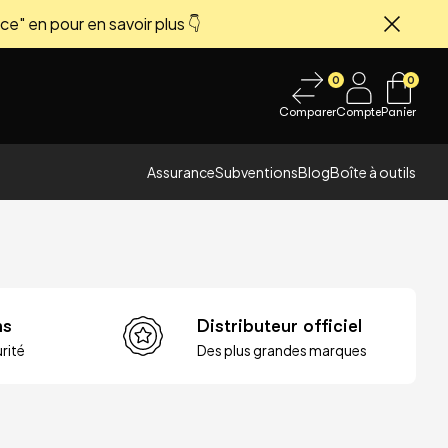
ce" en pour en savoir plus 👇
Fermer
0
0
Comparer
Compte
Panier
Assurance
Subventions
Blog
Boîte à outils
ns
Distributeur officiel
rité
Des plus grandes marques