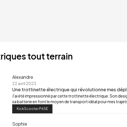
riques tout terrain
Alexandre
22 avril 2023
Une trottinette électrique qui révolutionne mes dép
J'ai été impressionné par cette trottinette électrique. Son de
sa batterie en font le moyen de transport idéal pour mes trajets
KickScooter P65E
Sophie