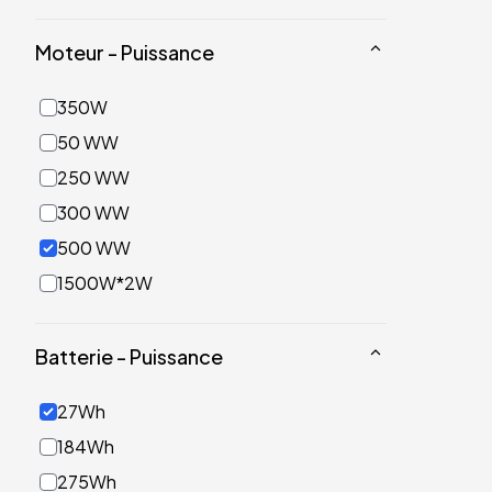
Moteur - Puissance
350W
50 WW
250 WW
300 WW
500 WW
1500W*2W
Batterie - Puissance
27Wh
184Wh
275Wh