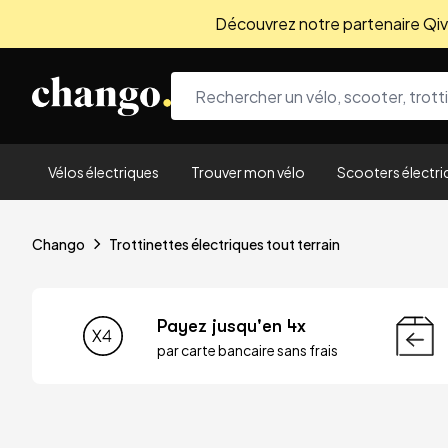
Découvrez notre partenaire Qivio
Skip to content
Vélos électriques
Trouver mon vélo
Scooters électri
Chango
Trottinettes électriques tout terrain
Payez jusqu'en 4x
par carte bancaire sans frais