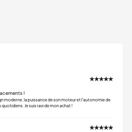
lacements !
sign moderne, la puissance de son moteur et l'autonomie de
 quotidiens. Je suis ravi de mon achat !