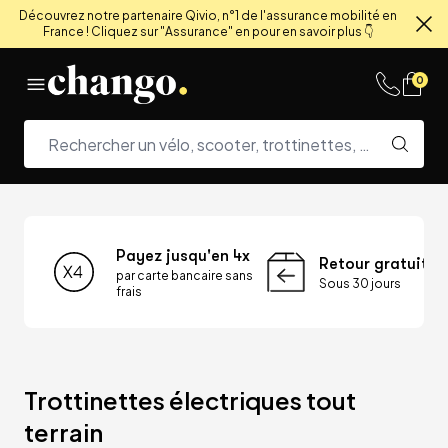
Découvrez notre partenaire Qivio, n°1 de l'assurance mobilité en
France ! Cliquez sur "Assurance" en pour en savoir plus 👇
Fe
Skip to content
0
Payez jusqu'en 4x
Retour gratuit
par carte bancaire sans
Sous 30 jours
frais
Trottinettes électriques tout 
terrain