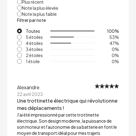
Plus récent
Note la plus élevée
Note la plus faible
Filtrer par note
Toutes
100
%
5 étoiles
53
%
4 étoiles
47
%
3 étoiles
0
%
2 étoiles
0
%
1 étoile
0
%
Alexandre
22 avril 2023
Une trottinette électrique qui révolutionne
mes déplacements !
J'ai été impressionné par cette trottinette
électrique. Son design moderne, la puissance de
son moteur et l'autonomie de sa batterie en font le
moyen de transport idéal pour mes trajets