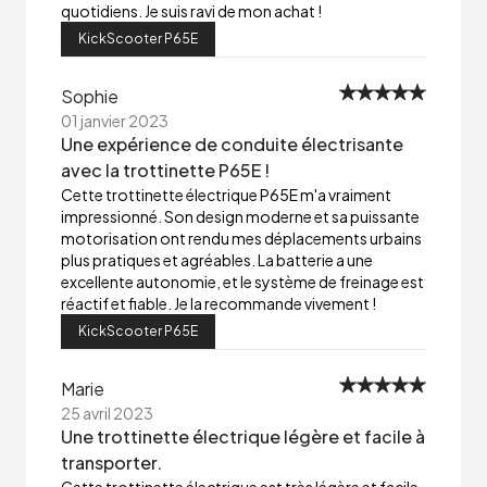
quotidiens. Je suis ravi de mon achat !
KickScooter P65E
Sophie
01 janvier 2023
Une expérience de conduite électrisante
avec la trottinette P65E !
Cette trottinette électrique P65E m'a vraiment
impressionné. Son design moderne et sa puissante
motorisation ont rendu mes déplacements urbains
plus pratiques et agréables. La batterie a une
excellente autonomie, et le système de freinage est
réactif et fiable. Je la recommande vivement !
KickScooter P65E
Marie
25 avril 2023
Une trottinette électrique légère et facile à
transporter.