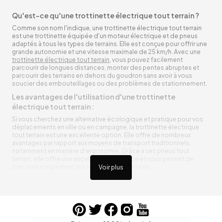
Qu'est-ce qu'une trottinette électrique tout terrain ?
Comme son nom l'indique, une trottinette électrique tout terrain
est une trottinette équipée d'un moteur électrique et de pneus
adaptés à tous les types de terrains. Elle est conçue pour offrir une
grande autonomie et une vitesse maximale de 25 km/h. Avec une
trottinette électrique tout terrain
, vous pouvez facilement
parcourir de longues distances, monter des pentes abruptes et
parcourir des terrains en dehors du goudron sans avoir à vous
soucier des embouteillages ou des problèmes de stationnement.
Les avantages de l'utilisation d'une trottinette
électrique tout terrain :
Si vous cherchez une alternative écologique et pratique pour vos
déplacements en ville ou en campagne, la trottinette électrique
tout terrain est une excellente option. Elle offre de nombreux
avantages par rapport aux moyens de transport traditionnels,
notamment en matière d'ergonomie. Grâce à ses pneus tout
terrain, elle offre une excellente adhérence et vous permet de
parcourir simplement toutes sortes de terrains.
Voir plus
Trottinette électrique tout terrain ergonomique
La trottinette électrique tout terrain est ergonomique et rend vos
déplacements agréables. Alimentée par une batterie rechargeable
entre vos trajets, vous n’aurez pas à vous soucier de l’état de sa
batterie. De plus, elle est équipée de pneus résistants qui peuvent