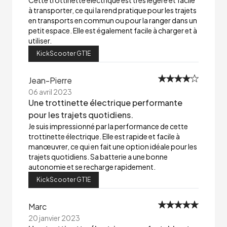
Cette trottinette électrique est très légère et facile
à transporter, ce qui la rend pratique pour les trajets
en transports en commun ou pour la ranger dans un
petit espace. Elle est également facile à charger et à
utiliser.
KickScooter GT1E
Jean-Pierre
06 avril 2023
Une trottinette électrique performante
pour les trajets quotidiens.
Je suis impressionné par la performance de cette
trottinette électrique. Elle est rapide et facile à
manœuvrer, ce qui en fait une option idéale pour les
trajets quotidiens. Sa batterie a une bonne
autonomie et se recharge rapidement.
KickScooter GT1E
Marc
20 janvier 2023